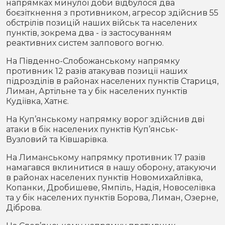
напрямках минулої доби відбулося два
боєзіткнення з противником, агресор здійснив 55
обстрілів позицій наших військ та населених
пунктів, зокрема два - із застосуванням
реактивних систем залпового вогню.
На Південно-Слобожанському напрямку
противник 12 разів атакував позиції наших
підрозділів в районах населених пунктів Стариця,
Лиман, Артільне та у бік населених пунктів
Кудіївка, Хатнє.
На Куп’янському напрямку ворог здійснив дві
атаки в бік населених пунктів Куп’янськ-
Вузловий та Ківшарівка.
На Лиманському напрямку противник 17 разів
намагався вклинитися в нашу оборону, атакуючи
в районах населених пунктів Новомихайлівка,
Копанки, Дробишеве, Ямпіль, Надія, Новоселівка
та у бік населених пунктів Борова, Лиман, Озерне,
Діброва.