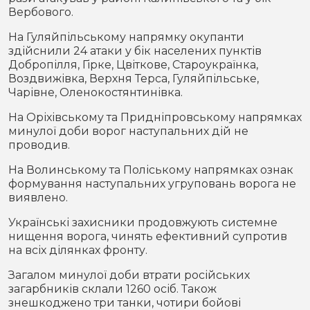
Вербового.
На Гуляйпільському напрямку окупанти
здійснили 24 атаки у бік населених пунктів
Добропілля, Гірке, Цвіткове, Староукраїнка,
Воздвижівка, Верхня Терса, Гуляйпільське,
Чарівне, Оленокостянтинівка.
На Оріхівському та Придніпровському напрямках
минулої доби ворог наступальних дій не
проводив.
На Волинському та Поліському напрямках ознак
формування наступальних угруповань ворога не
виявлено.
Українські захисники продовжують системне
нищення ворога, чинять ефективний супротив
на всіх ділянках фронту.
Загалом минулої доби втрати російських
загарбників склали 1260 осіб. Також
знешкоджено три танки, чотири бойові