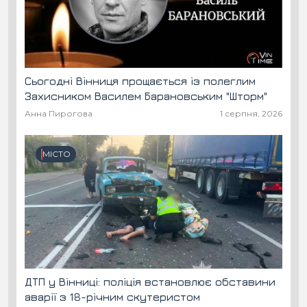
Сьогодні Вінниця прощається із полеглим
Захисником Василем Барановським "Шторм"
Анна Пирогова
1 серпня, 2026
МІСТО
ДТП у Вінниці: поліція встановлює обставини
аварії з 18-річним скутеристом