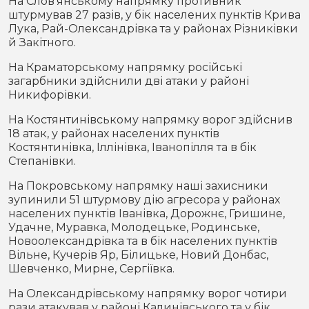
На Слов’янському напрямку противник
штурмував 27 разів, у бік населених пунктів Крива
Лука, Рай-Олександрівка та у районах Різниківки
й Закітного.
На Краматорському напрямку російські
загарбники здійснили дві атаки у районі
Никифорівки.
На Костянтинівському напрямку ворог здійснив
18 атак, у районах населених пунктів
Костянтинівка, Іллінівка, Іванопілля та в бік
Степанівки.
На Покровському напрямку наші захисники
зупинили 51 штурмову дію агресора у районах
населених пунктів Іванівка, Дорожнє, Гришине,
Удачне, Муравка, Молодецьке, Родинське,
Новоолександрівка та в бік населених пунктів
Вільне, Кучерів Яр, Білицьке, Новий Донбас,
Шевченко, Мирне, Сергіївка.
На Олександрівському напрямку ворог чотири
рази атакував у районі Калинівського та у бік