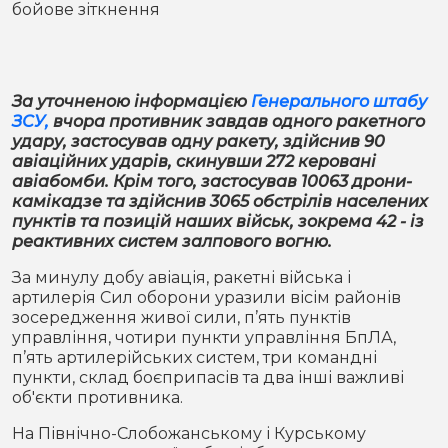
бойове зіткнення
Місто
В кулуарах
Життя
За уточненою інформацією
Генерального штабу
Історія
Відео
ЗСУ,
вчора противник завдав одного ракетного
удару, застосував одну ракету, здійснив 90
Спорт
Конфлікти
авіаційних ударів, скинувши 272 керовані
авіабомби. Крім того, застосував 10063 дрони-
камікадзе та здійснив 3065 обстрілів населених
Контакти
Партнери
Футбол
пунктів та позицій наших військ, зокрема 42 - із
реактивних систем залпового вогню.
Спорт
Підписатись на нас у Telegram
За минулу добу авіація, ракетні війська і
артилерія Сил оборони уразили вісім районів
зосередження живої сили, п’ять пунктів
управління, чотири пункти управління БпЛА,
п’ять артилерійських систем, три командні
пункти, склад боєприпасів та два інші важливі
об'єкти противника.
На Північно-Слобожанському і Курському