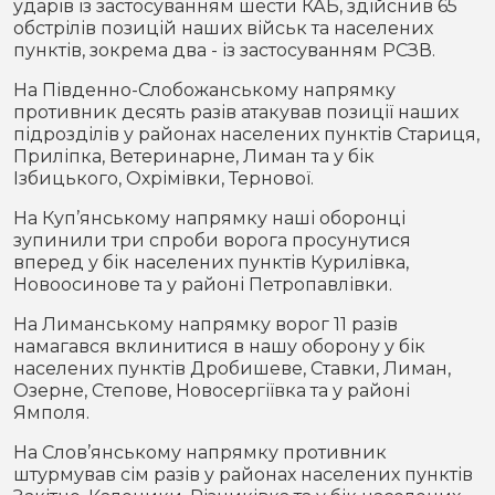
ударів із застосуванням шести КАБ, здійснив 65
обстрілів позицій наших військ та населених
пунктів, зокрема два - із застосуванням РСЗВ.
На Південно-Слобожанському напрямку
противник десять разів атакував позиції наших
підрозділів у районах населених пунктів Стариця,
Приліпка, Ветеринарне, Лиман та у бік
Ізбицького, Охрімівки, Тернової.
На Куп’янському напрямку наші оборонці
зупинили три спроби ворога просунутися
вперед у бік населених пунктів Курилівка,
Новоосинове та у районі Петропавлівки.
На Лиманському напрямку ворог 11 разів
намагався вклинитися в нашу оборону у бік
населених пунктів Дробишеве, Ставки, Лиман,
Озерне, Степове, Новосергіївка та у районі
Ямполя.
На Слов’янському напрямку противник
штурмував сім разів у районах населених пунктів