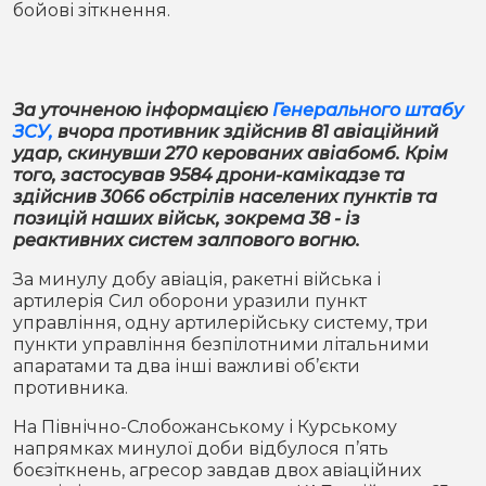
бойові зіткнення.
Місто
В кулуарах
Життя
За уточненою інформацією
Генерального штабу
Історія
Відео
ЗСУ,
вчора противник
здійснив 81 авіаційний
удар, скинувши 270 керованих авіабомб. Крім
Спорт
Конфлікти
того, застосував 9584 дрони-камікадзе та
здійснив 3066 обстрілів населених пунктів та
позицій наших військ, зокрема 38 - із
Контакти
Партнери
Футбол
реактивних систем залпового вогню.
За минулу добу авіація, ракетні війська і
Спорт
Підписатись на нас у Telegram
артилерія Сил оборони уразили пункт
управління, одну артилерійську систему, три
пункти управління безпілотними літальними
апаратами та два інші важливі об’єкти
противника.
На Північно-Слобожанському і Курському
напрямках минулої доби відбулося п’ять
боєзіткнень, агресор завдав двох авіаційних