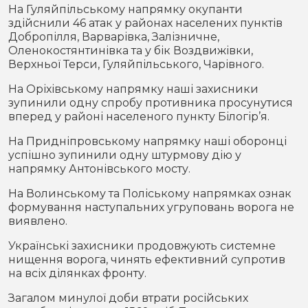
На Гуляйпільському напрямку окупанти
здійснили 46 атак у районах населених пунктів
Добропілля, Варварівка, Залізничне,
Оленокостянтинівка та у бік Воздвижівки,
Верхньої Терси, Гуляйпільського, Чарівного.
На Оріхівському напрямку наші захисники
зупинили одну спробу противника просунутися
вперед у районі населеного пункту Білогір’я.
На Придніпровському напрямку наші оборонці
успішно зупинили одну штурмову дію у
напрямку Антонівського мосту.
На Волинському та Поліському напрямках ознак
формування наступальних угруповань ворога не
виявлено.
Українські захисники продовжують системне
нищення ворога, чинять ефективний супротив
на всіх ділянках фронту.
Загалом минулої доби втрати російських