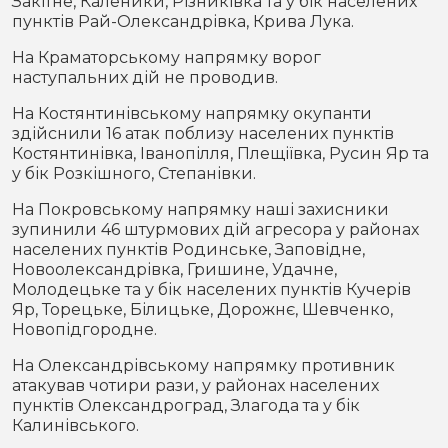
Закітне, Каленики, Різниківка та у бік населених
пунктів Рай-Олександрівка, Крива Лука.
На Краматорському напрямку ворог
наступальних дій не проводив.
На Костянтинівському напрямку окупанти
здійснили 16 атак поблизу населених пунктів
Костянтинівка, Іванопілля, Плещіївка, Русин Яр та
у бік Розкішного, Степанівки.
На Покровському напрямку наші захисники
зупинили 46 штурмових дій агресора у районах
населених пунктів Родинське, Заповідне,
Новоолександрівка, Гришине, Удачне,
Молодецьке та у бік населених пунктів Кучерів
Яр, Торецьке, Білицьке, Дорожнє, Шевченко,
Новопідгородне.
На Олександрівському напрямку противник
атакував чотири рази, у районах населених
пунктів Олександроград, Злагода та у бік
Калинівського.