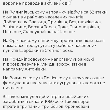
ворог не проводив активних дій.
На Гуляйпільському напрямку відбулися 32 атаки
окупантів у районах населених пунктів
Добропілля, Злагода, Привілля, Воздвижівська,
Залізничне, Верхня Терса, Гірке, Святопетрівка,
Цвіткове, Староукраїнка та Чарівне.
На Оріхівському напрямку противник вісім разів
намагався просунутися у районах населених
пунктів Щербаки та Степногірськ.
На Придніпровському напрямку українські
підрозділи зупинили дві ворожі атаки в
напрямку Антонівки.
На Волинському та Поліському напрямках ознак
формування наступальних угруповань ворога не
виявлено.
Загалом минулої доби втрати російських
загарбників склали 1060 осіб. Також ворог
втратив три танки, три бойові броньовані