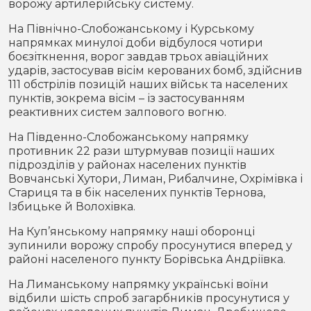
ворожу артилерійську систему.
На Північно-Слобожанському і Курському
напрямках минулої доби відбулося чотири
боєзіткнення, ворог завдав трьох авіаційних
ударів, застосував вісім керованих бомб, здійснив
111 обстрілів позицій наших військ та населених
пунктів, зокрема вісім – із застосуванням
реактивних систем залпового вогню.
На Південно-Слобожанському напрямку
противник 22 рази штурмував позиції наших
підрозділів у районах населених пунктів
Вовчанські Хутори, Лиман, Рибалчине, Охрімівка і
Стариця та в бік населених пунктів Тернова,
Ізбицьке й Волохівка.
На Куп’янському напрямку наші оборонці
зупинили ворожу спробу просунутися вперед у
районі населеного пункту Борівська Андріївка.
На Лиманському напрямку українські воїни
відбили шість спроб загарбників просунутися у