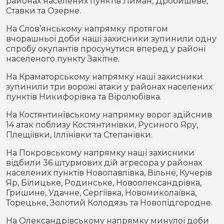
районах населених пунктів Лиман, Дробишеве,
Ставки та Озерне.
На Слов’янському напрямку протягом
вчорашньої доби наші захисники зупинили одну
спробу окупантів просунутися вперед у районі
населеного пункту Закітне.
На Краматорському напрямку наші захисники
зупинили три ворожі атаки у районах населених
пунктів Никифорівка та Віролюбівка.
На Костянтинівському напрямку ворог здійснив
14 атак поблизу Костянтинівки, Русиного Яру,
Плещіївки, Іллінівки та Степанівки.
На Покровському напрямку наші захисники
відбили 36 штурмових дій агресора у районах
населених пунктів Новопавлівка, Вільне, Кучерів
Яр, Білицьке, Родинське, Новоолександрівка,
Гришине, Удачне, Сергіївка, Новомиколаївка,
Торецьке, Золотий Колодязь та Новопідгородне.
На Олександрівському напрямку минулої доби