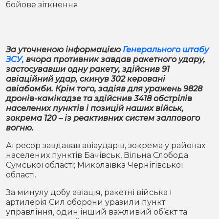
бойове зіткнення
Місто
В кулуарах
Життя
За уточненою інформацією
Генерального штабу
Історія
Відео
ЗСУ,
вчора противник завдав ракетного удару,
застосувавши одну ракету, здійснив 91
Спорт
Конфлікти
авіаційний удар, скинув 302 керовані
авіабомби. Крім того, задіяв для уражень 9828
дронів-камікадзе та здійснив 3418 обстрілів
Контакти
Партнери
Футбол
населених пунктів і позицій наших військ,
зокрема 120 – із реактивних систем залпового
Спорт
вогню.
Підписатись на нас у Telegram
Агресор завдавав авіаударів, зокрема у районах
населених пунктів Бачівськ, Вільна Слобода
Сумської області; Миколаївка Чернігівської
області.
За минулу добу авіація, ракетні війська і
артилерія Сил оборони уразили пункт
управління, один інший важливий об’єкт та