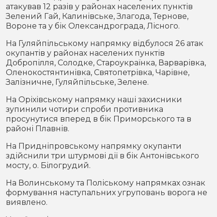
атакував 12 разів у районах населених пунктів
Зелений Гай, Калинівське, Злагода, Тернове,
Вороне та у бік Олександрограда, Лісного.
На Гуляйпільському напрямку відбулося 26 атак
окупантів у районах населених пунктів
Добропілля, Солодке, Староукраїнка, Варварівка,
Оленокостянтинівка, Святопетрівка, Чарівне,
Залізничне, Гуляйпільське, Зелене.
На Оріхівському напрямку наші захисники
зупинили чотири спроби противника
просунутися вперед в бік Приморського та в
районі Плавнів.
На Придніпровському напрямку окупанти
здійснили три штурмові дії в бік Антонівського
мосту, о. Білогрудий.
На Волинському та Поліському напрямках ознак
формування наступальних угруповань ворога не
виявлено.