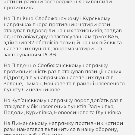
чотири райони зосередження живої сили
противника.
На Північно-Слобожанському і Курському
напрямках вчора противник чотири рази
атакував підрозділи наших захисників, завдав
одного авіаудару із застосуванням трьох КАБ,
здійснив 97 обстрілів позицій наших військ та
населених пунктів, зокрема чотири - із
застосуванням РСЗВ.
На Південно-Слобожанському напрямку
противник шість разів атакував позиції наших
підрозділів у напрямках населених пунктів
Зелене, Лиман, Бочкове та в районі населеного
пункту Синельникове.
На Куп’янському напрямку ворог дев’ять разів
атакував у бік населених пунктів Радьківка,
Подоли, Курилівка, Новоосинове та Глушківка.
На Лиманському напрямку противник чотири
рази намагався вклинитися в нашу оборону,