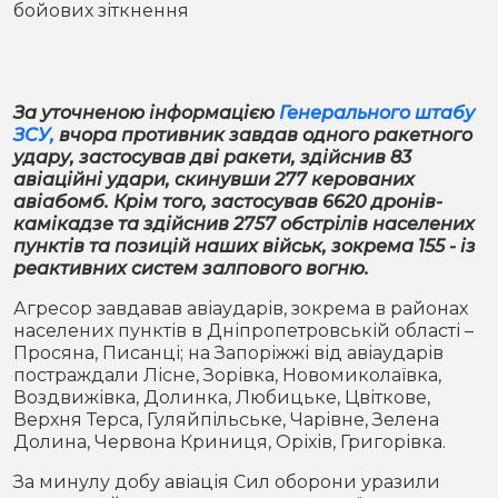
бойових зіткнення
Місто
В кулуарах
Життя
За уточненою інформацією
Генерального штабу
Історія
Відео
ЗСУ,
вчора противник завдав одного ракетного
удару, застосував дві ракети, здійснив 83
Спорт
Конфлікти
авіаційні удари, скинувши 277 керованих
авіабомб. Крім того, застосував 6620 дронів-
камікадзе та здійснив 2757 обстрілів населених
Контакти
Партнери
Футбол
пунктів та позицій наших військ, зокрема 155 - із
реактивних систем залпового вогню.
Спорт
Підписатись на нас у Telegram
Агресор завдавав авіаударів, зокрема в районах
населених пунктів в Дніпропетровській області –
Просяна, Писанці; на Запоріжжі від авіаударів
постраждали Лісне, Зорівка, Новомиколаївка,
Воздвижівка, Долинка, Любицьке, Цвіткове,
Верхня Терса, Гуляйпільське, Чарівне, Зелена
Долина, Червона Криниця, Оріхів, Григорівка.
За минулу добу авіація Сил оборони уразили