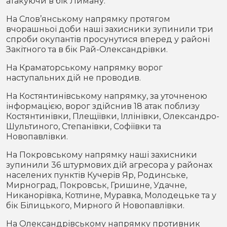
атакуючи в бік Лиману.
На Слов’янському напрямку протягом
вчорашньої доби наші захисники зупинили три
спроби окупантів просунутися вперед у районі
Закітного та в бік Рай-Олександрівки.
На Краматорському напрямку ворог
наступальних дій не проводив.
На Костянтинівському напрямку, за уточненою
інформацією, ворог здійснив 18 атак поблизу
Костянтинівки, Плещіївки, Іллінівки, Олександро-
Шультиного, Степанівки, Софіївки та
Новопавлівки.
На Покровському напрямку наші захисники
зупинили 36 штурмових дій агресора у районах
населених пунктів Кучерів Яр, Родинське,
Мирноград, Покровськ, Гришине, Удачне,
Никанорівка, Котлине, Муравка, Молодецьке та у
бік Білицького, Мирного й Новопавлівки.
На Олександрівському напрямку противник