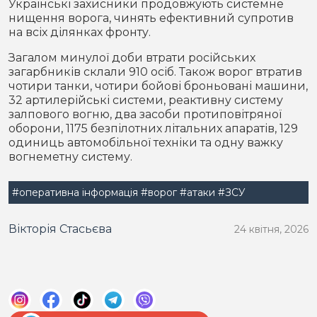
Українські захисники продовжують системне
нищення ворога, чинять ефективний супротив
на всіх ділянках фронту.
Загалом минулої доби втрати російських
загарбників склали 910 осіб. Також ворог втратив
чотири танки, чотири бойові броньовані машини,
32 артилерійські системи, реактивну систему
залпового вогню, два засоби протиповітряної
оборони, 1175 безпілотних літальних апаратів, 129
одиниць автомобільної техніки та одну важку
вогнеметну систему.
#оперативна інформація
#ворог
#атаки
#ЗСУ
Вікторія Стасьєва
24 квітня, 2026