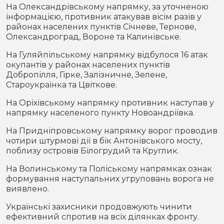
На Олександрівському напрямку, за уточненою
інформацією, противник атакував вісім разів у
районах населених пунктів Січневе, Тернове,
Олександроград, Вороне та Калинівське.
На Гуляйпільському напрямку відбулося 16 атак
окупантів у районах населених пунктів
Добропілля, Гірке, Залізничне, Зелене,
Староукраїнка та Цвіткове.
На Оріхівському напрямку противник наступав у
напрямку населеного пункту Новоандріївка.
На Придніпровському напрямку ворог проводив
чотири штурмові дії в бік Антонівського мосту,
поблизу островів Білогрудий та Круглик.
На Волинському та Поліському напрямках ознак
формування наступальних угруповань ворога не
виявлено.
Українські захисники продовжують чинити
ефективний спротив на всіх ділянках фронту.