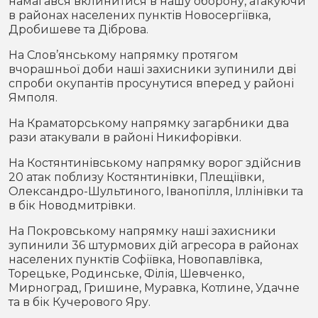
намагався вклинитися в нашу оборону, атакуючи
в районах населених пунктів Новосергіївка,
Дробишеве та Діброва.
На Слов’янському напрямку протягом
вчорашньої доби наші захисники зупинили дві
спроби окупантів просунутися вперед у районі
Ямполя.
На Краматорському напрямку загарбники два
рази атакували в районі Никифорівки.
На Костянтинівському напрямку ворог здійснив
20 атак поблизу Костянтинівки, Плещіївки,
Олександро-Шультиного, Іванопілля, Іллінівки та
в бік Новодмитрівки.
На Покровському напрямку наші захисники
зупинили 36 штурмових дій агресора в районах
населених пунктів Софіївка, Новопавлівка,
Торецьке, Родинське, Філія, Шевченко,
Мирноград, Гришине, Муравка, Котлине, Удачне
та в бік Кучерового Яру.