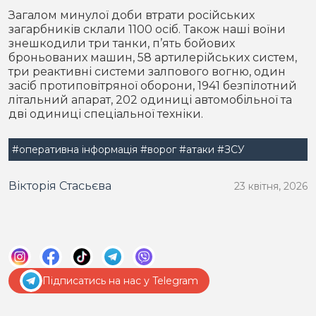
Загалом минулої доби втрати російських
загарбників склали 1100 осіб. Також наші воїни
знешкодили три танки, п’ять бойових
броньованих машин, 58 артилерійських систем,
три реактивні системи залпового вогню, один
засіб протиповітряної оборони, 1941 безпілотний
літальний апарат, 202 одиниці автомобільної та
дві одиниці спеціальної техніки.
#оперативна інформація
#ворог
#атаки
#ЗСУ
Вікторія Стасьєва
23 квітня, 2026
Підписатись на нас у Telegram