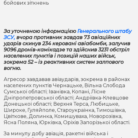
бойових зіткнень
Місто
В кулуарах
Життя
За уточненою інформацією
Генерального штабу
Історія
Відео
ЗСУ,
вчора противник завдав 73 авіаційних
ударів скинув 234 керовані авіабомби, залучив
Спорт
Конфлікти
9096 дронів-камікадзе та здійснив 3231 обстріл
населених пунктів і позицій наших військ,
зокрема 52 – із реактивних систем залпового
Контакти
Партнери
Футбол
вогню.
Агресор завдавав авіаударів, зокрема в районах
Спорт
Підписатись на нас у Telegram
населених пунктів Чернацьке, Вільна Слобода
Сумської області; Іванівка, Копані, Лісне
Дніпропетровської області; Андріївка-Клевцове
Донецької області; Верхня Терса, Любицьке,
Широке, Гуляйполе, Староукраїнка, Тимошівка,
Цвіткове, Долинка, Комишуваха, Новорозівка,
Ясна Поляна, Юрківка, Оріхів Запорізької області.
За минулу добу авіація, ракетні війська і