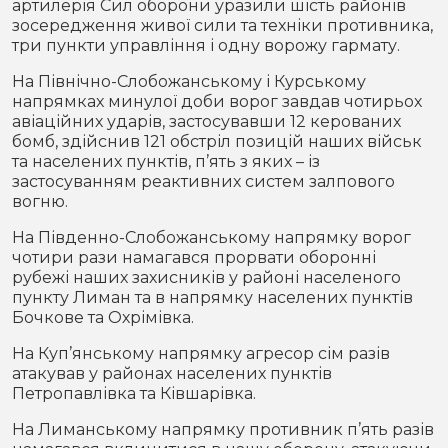
артилерія Сил оборони уразили шість районів
зосередження живої сили та техніки противника,
три пункти управління і одну ворожу гармату.
На Північно-Слобожанському і Курському
напрямках минулої доби ворог завдав чотирьох
авіаційних ударів, застосувавши 12 керованих
бомб, здійснив 121 обстріл позицій наших військ
та населених пунктів, п’ять з яких – із
застосуванням реактивних систем залпового
вогню.
На Південно-Слобожанському напрямку ворог
чотири рази намагався прорвати оборонні
рубежі наших захисників у районі населеного
пункту Лиман та в напрямку населених пунктів
Бочкове та Охрімівка.
На Куп’янському напрямку агресор сім разів
атакував у районах населених пунктів
Петропавлівка та Ківшарівка.
На Лиманському напрямку противник п’ять разів