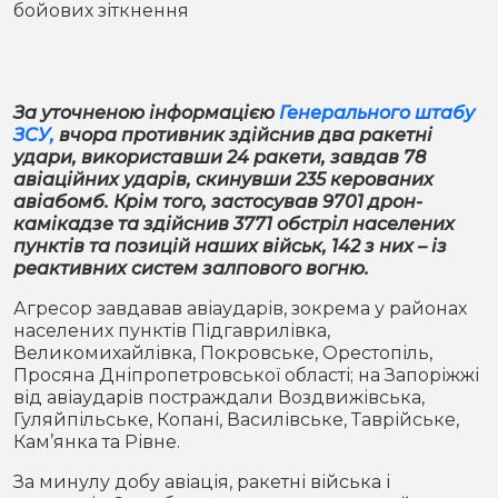
бойових зіткнення
Місто
В кулуарах
Життя
За уточненою інформацією
Генерального штабу
Історія
Відео
ЗСУ,
вчора противник здійснив два ракетні
удари, використавши 24 ракети, завдав 78
Спорт
Конфлікти
авіаційних ударів, скинувши 235 керованих
авіабомб. Крім того, застосував 9701 дрон-
камікадзе та здійснив 3771 обстріл населених
Контакти
Партнери
Футбол
пунктів та позицій наших військ, 142 з них – із
реактивних систем залпового вогню.
Спорт
Підписатись на нас у Telegram
Агресор завдавав авіаударів, зокрема у районах
населених пунктів Підгаврилівка,
Великомихайлівка, Покровське, Орестопіль,
Просяна Дніпропетровської області; на Запоріжжі
від авіаударів постраждали Воздвижівська,
Гуляйпільське, Копані, Василівське, Таврійське,
Кам’янка та Рівне.
За минулу добу авіація, ракетні війська і