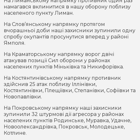
На Лиманському напрямку противник один раз
намагався вклинитися в нашу оборону поблизу
населеного пункту Лиман.
На Слов’янському напрямку протягом
вчорашньої доби наші захисники зупинили одну
спробу окупантів просунутися вперед у районі
Ямполя.
На Краматорському напрямку ворог двічі
атакував позиції Сил оборони у районах
населених пунктів Міньківка та Никифорівка.
На Костянтинівському напрямку противник
здійснив 25 атак поблизу Іллінівки,
Костянтинівки, Плещіївки, Степанівки, Софіївки та
Новопавлівки.
На Покровському напрямку наші захисники
зупинили 32 штурмові дії агресора у районах
населених пунктів Родинське, Муравка, Удачне,
Новоолександрівка, Покровськ, Молодецьке,
Котлине.