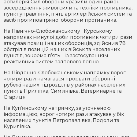
артилерія Сил оборони уразили один район
зосередження живої сили та техніки противника,
пункт управління, п’ять артилерійських систем та
засіб протиповітряної оборони противника.
На Північно-Слобожанському і Курському
напрямках минулої доби противник чотири рази
атакував позиції наших оборонців, здійснив 78
обстрілів позицій наших військ та населених
пунктів, зокрема п’ять – із застосуванням
реактивних систем залпового вогню.
На Південно-Слобожанському напрямку ворог
чотири рази намагався прорвати оборонні
рубежі наших підрозділів у районах населених
пунктів Приліпка, Симинівка, Ветеринарне та
Стариця.
На Куп’янському напрямку, за уточненою
інформацією, ворог чотири рази атакував у бік
населених пунктів Петропавлівка, Подоли та
Курилівка.