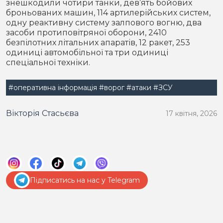
знешкодили чотири танки, дев’ять бойових
броньованих машин, 114 артилерійських систем,
одну реактивну систему залпового вогню, два
засоби протиповітряної оборони, 2410
безпілотних літальних апаратів, 12 ракет, 253
одиниці автомобільної та три одиниці
спеціальної техніки.
#оперативна інформація
#ворог
#атаки
#ЗСУ
Вікторія Стасьєва
17 квітня, 2026
Підписатись на нас у Telegram