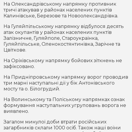
На Олександрівському напрямку противник
тричі атакував у районах населених пунктів
Калинівське, Березове та Новоолександрівка.
На Гуляйпільському напрямку відбулося десять
атак окупантів у районах населених пунктів
Залізничне, Гуляйполе, Староукраїнка,
Гуляйпільське, Оленокостянтинівка, Зарічне та
Цвіткове.
На Оріхівському напрямку бойових зіткнень не
зафіксовано.
На Придніпровському напрямку ворог проводив
три марні наступальні дії у бік Антонівського
мосту та о. Білогрудий.
На Волинському та Поліському напрямках ознак
формування наступальних угруповань ворога не
виявлено.
Загалом минулої доби втрати російських
загарбників склали 1000 осіб. Також наші воїни