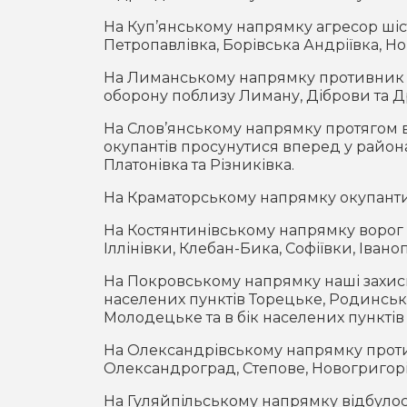
На Куп’янському напрямку агресор шіст
Петропавлівка, Борівська Андріївка, Но
На Лиманському напрямку противник ат
оборону поблизу Лиману, Діброви та 
На Слов’янському напрямку протягом 
окупантів просунутися вперед у район
Платонівка та Різниківка.
На Краматорському напрямку окупанти
На Костянтинівському напрямку ворог з
Іллінівки, Клебан-Бика, Софіївки, Іваноп
На Покровському напрямку наші захисн
населених пунктів Торецьке, Родинське
Молодецьке та в бік населених пунктів
На Олександрівському напрямку против
Олександроград, Степове, Новогригорів
На Гуляйпільському напрямку відбулося