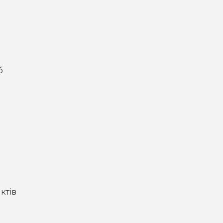
б
ктів