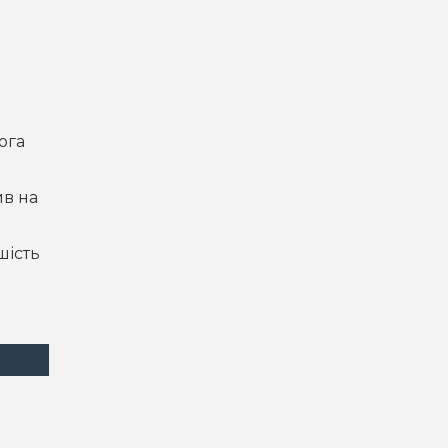
ога
ив на
шість