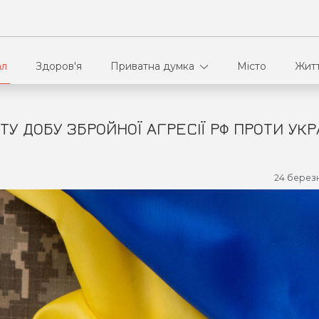
ал
Здоров'я
Приватна думка
Місто
Жит
ТУ ДОБУ ЗБРОЙНОЇ АГРЕСІЇ РФ ПРОТИ УКР
В кулуарах
Ві
Ко
24 березн
Па
Сп