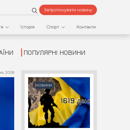
Запропонувати новину
тя
Історія
Спорт
Контакти
АЇНИ
ПОПУЛЯРНІ НОВИНИ
део
Футбол
нфлікти
я, 2026
ртнери
НОВИНИ
орт