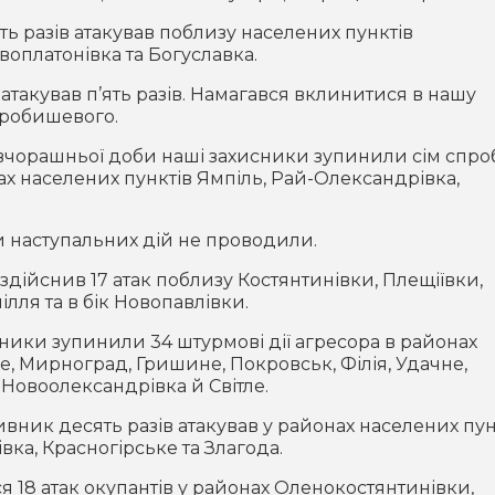
ь разів атакував поблизу населених пунктів
воплатонівка та Богуславка.
акував п’ять разів. Намагався вклинитися в нашу
Дробишевого.
вчорашньої доби наші захисники зупинили сім спро
ах населених пунктів Ямпіль, Рай-Олександрівка,
 наступальних дій не проводили.
дійснив 17 атак поблизу Костянтинівки, Плещіївки,
ілля та в бік Новопавлівки.
ики зупинили 34 штурмові дії агресора в районах
, Мирноград, Гришине, Покровськ, Філія, Удачне,
 Новоолександрівка й Світле.
ник десять разів атакував у районах населених пун
ка, Красногірське та Злагода.
 18 атак окупантів у районах Оленокостянтинівки,