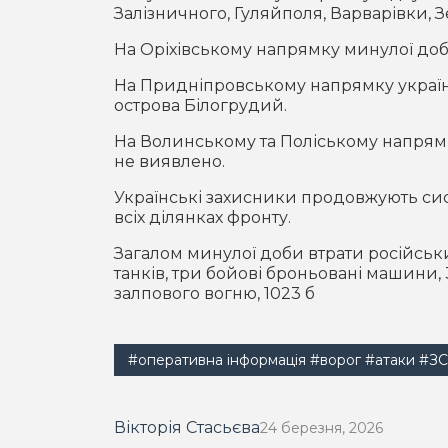
Залізничного, Гуляйполя, Варварівки, 
На Оріхівському напрямку минулої доб
На Придніпровському напрямку українс
острова Білогрудий.
На Волинському та Поліському напрям
не виявлено.
Українські захисники продовжують си
всіх ділянках фронту.
Загалом минулої доби втрати російськи
танків, три бойові броньовані машини,
залпового вогню, 1023 б
#оперативна інформація
#ворог
#атаки
#З
Вікторія Стасьєва
24 березня, 2026