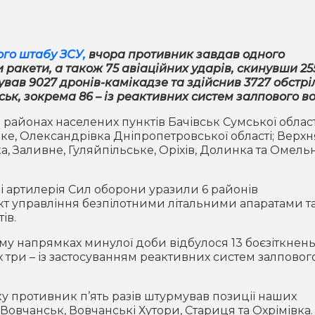
го штабу ЗСУ,
вчора противник завдав одного
 ракети, а також 75 авіаційних ударів, скинувши 25
ував 9027 дронів-камікадзе та здійснив 3727 обстрі
ськ, зокрема 86 – із реактивних систем залпового в
 районах населених пунктів Бачівськ Сумської област
ьке, Олександрівка Дніпропетровської області; Верхн
а, Заливне, Гуляйпільське, Оріхів, Долинка та Омель
а і артилерія Сил оборони уразили 6 районів
т управління безпілотними літальними апаратами т
ів.
му напрямках минулої доби відбулося 13 боєзіткнень
х три – із застосуванням реактивних систем залповог
 противник п’ять разів штурмував позиції наших
Вовчанськ, Вовчанські Хутори, Стариця та Охрімівка.