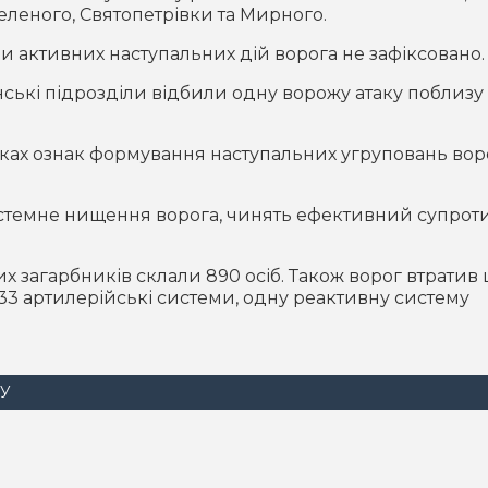
Зеленого, Святопетрівки та Мирного.
и активних наступальних дій ворога не зафіксовано.
ькі підрозділи відбили одну ворожу атаку поблизу
ках ознак формування наступальних угруповань вор
стемне нищення ворога, чинять ефективний супрот
х загарбників склали 890 осіб. Також ворог втратив 
 33 артилерійські системи, одну реактивну систему
СУ