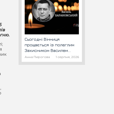
5
лів
огню.
Сьогодні Вінниця
і;
прощається із полеглим
я
Захисником Василем
ник
Барановським "Шторм"
Анна Пирогова
1 серпня, 2026
а
,
о