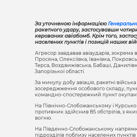
За уточненою інформацією
Генерально
ракетного удару, застосувавши чотири
керованих авіабомб. Крім того, застос
населених пунктів і позицій наших вій
Агресор завдавав авіаударів, зокрема в
Просяна, Олексіївка, Іванівка, Покровс
Терса, Воздвижівська, Бабаші, Данилівк
Запорізької області.
За минулу добу авіація, ракетні військ
зосереджження особового складу, пунк
командно-спостережний пункт окупант
На Північно-Слобожанському і Курсько
противник здійснив 85 обстрілів, з яки
вогню.
На Південно-Слобожанському напрямку
підрозділів поблизу населених пунктів 