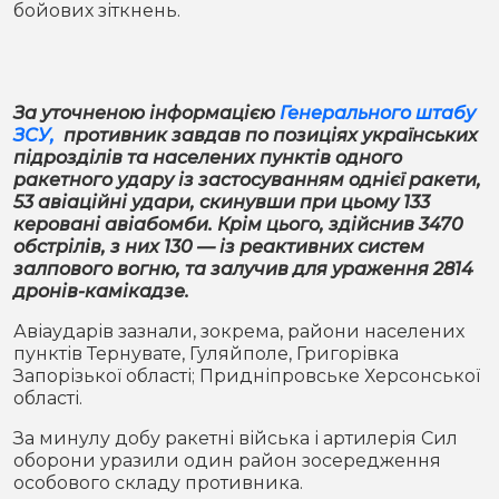
бойових зіткнень.
Місто
В кулуарах
Життя
За уточненою інформацією
Генерального штабу
Історія
Відео
ЗСУ,
противник завдав по позиціях українських
підрозділів та населених пунктів одного
Спорт
Конфлікти
ракетного удару із застосуванням однієї ракети,
53 авіаційні удари, скинувши при цьому 133
керовані авіабомби. Крім цього, здійснив 3470
Контакти
Партнери
Футбол
обстрілів, з них 130 — із реактивних систем
залпового вогню, та залучив для ураження 2814
Спорт
дронів-камікадзе.
Підписатись на нас у Telegram
Авіаударів зазнали, зокрема, райони населених
пунктів Тернувате, Гуляйполе, Григорівка
Запорізької області; Придніпровське Херсонської
області.
За минулу добу ракетні війська і артилерія Сил
оборони уразили один район зосередження
особового складу противника.