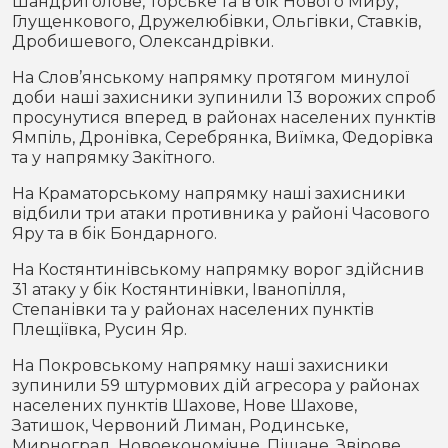
Шандриголове, Торське та в бік Нового Миру,
Глущенкового, Дружелюбівки, Ольгівки, Ставків,
Дробишевого, Олександрівки.
На Слов’янському напрямку протягом минулої
доби наші захисники зупинили 13 ворожих спроб
просунутися вперед в районах населених пунктів
Ямпіль, Дронівка, Серебрянка, Виїмка, Федорівка
та у напрямку Закітного.
На Краматорському напрямку наші захисники
відбили три атаки противника у районі Часового
Яру та в бік Бондарного.
На Костянтинівському напрямку ворог здійснив
31 атаку у бік Костянтинівки, Іванопілля,
Степанівки та у районах населених пунктів
Плещіївка, Русин Яр.
На Покровському напрямку наші захисники
зупинили 59 штурмових дій агресора у районах
населених пунктів Шахове, Нове Шахове,
Затишок, Червоний Лиман, Родинське,
Мирноград, Новоекономічне, Піщане, Звірове,