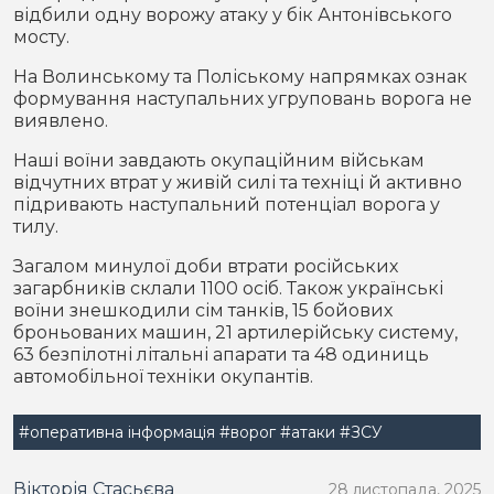
відбили одну ворожу атаку у бік Антонівського
мосту.
На Волинському та Поліському напрямках ознак
формування наступальних угруповань ворога не
виявлено.
Наші воїни завдають окупаційним військам
відчутних втрат у живій силі та техніці й активно
підривають наступальний потенціал ворога у
тилу.
Загалом минулої доби втрати російських
загарбників склали 1100 осіб. Також українські
воїни знешкодили сім танків, 15 бойових
броньованих машин, 21 артилерійську систему,
63 безпілотні літальні апарати та 48 одиниць
автомобільної техніки окупантів.
#оперативна інформація
#ворог
#атаки
#ЗСУ
Вікторія Стасьєва
28 листопада, 2025