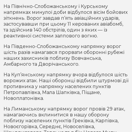
На Північно-Слобожанському і Курському
напрямках минулої доби відбулося вісім бойових
зіткнень. Ворог завдав п’ять авіаційних ударів,
застосувавши при цьому 11 керованих авіабомб,
та здійснив 140 обстрілів, один з яких — із
реактивної системи залпового вогню.
На Південно-Слобожанському напрямку ворог
шість разів намагався прорвати оборонні рубежі
наших захисників поблизу Вовчанська,
Амбарного та Дворічанського.
На Куп’янському напрямку вчора відбулося шість
ворожих атак. Наші оборонці відбили штурмові дії
противника у напрямку населених пунктів
Петропавлівка, Мала Шапківка, Піщане,
Новоплатонівка.
На Лиманському напрямку ворог провів 29 атак,
намагаючись вклинитися в нашу оборону
поблизу населених пунктів Греківка, Карпівка,
Новоєгорівка, Середнє, Новоселівка,