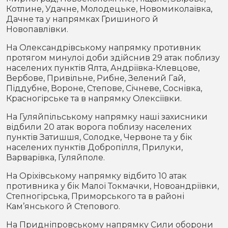
Котлине, Удачне, Молодецьке, Новомиколаївка,
Дачне та у напрямках Гришиного й
Новопавлівки.
На Олександрівському напрямку противник
протягом минулої доби здійснив 29 атак поблизу
населених пунктів Ялта, Андріївка-Клевцове,
Вербове, Привільне, Рибне, Зелений Гай,
Піддубне, Вороне, Степове, Січневе, Соснівка,
Красногірське та в напрямку Олексіївки.
На Гуляйпільському напрямку наші захисники
відбили 20 атак ворога поблизу населених
пунктів Затишшя, Солодке, Червоне та у бік
населених пунктів Добропілля, Прилуки,
Варварівка, Гуляйполе.
На Оріхівському напрямку відбито 10 атак
противника у бік Малої Токмачки, Новоандріївки,
Степногірська, Приморського та в районі
Кам’янського й Степового.
На Придніпровському напрямку Сили оборони