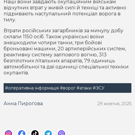
Наші воїни завдають окупаційним військам
відчутних втрат у живій силі й техніці та активно
підривають наступальний потенціал ворога в
тилу.
Втрати російських загарбників за минулу добу
склали 1150 осіб. Також українські воїни
знешкодили чотири танки, три бойові
броньовані машини, 20 артилерійських систем,
реактивну систему залпового вогню, 313
безпілотних літальних апаратів, 79 одиниць
автомобільної та дві одиниці спеціальної техніки
окупантів.
#оперативна інформація
#ворог
#атаки
#ЗСУ
Анна Пирогова
29 жовтня, 2025