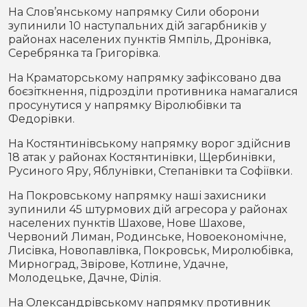
На Слов’янському напрямку Сили оборони
зупинили 10 наступальних дій загарбників у
районах населених пунктів Ямпіль, Дронівка,
Серебрянка та Григорівка.
На Краматорському напрямку зафіксовано два
боєзіткнення, підрозділи противника намагалися
просунутися у напрямку Віролюбівки та
Федорівки.
На Костянтинівському напрямку ворог здійснив
18 атак у районах Костянтинівки, Щербинівки,
Русиного Яру, Яблунівки, Степанівки та Софіївки.
На Покровському напрямку наші захисники
зупинили 45 штурмових дій агресора у районах
населених пунктів Шахове, Нове Шахове,
Червоний Лиман, Родинське, Новоекономічне,
Лисівка, Новопавлівка, Покровськ, Миролюбівка,
Мирноград, Звірове, Котлине, Удачне,
Молодецьке, Дачне, Філія.
На Олександрівському напрямку противник