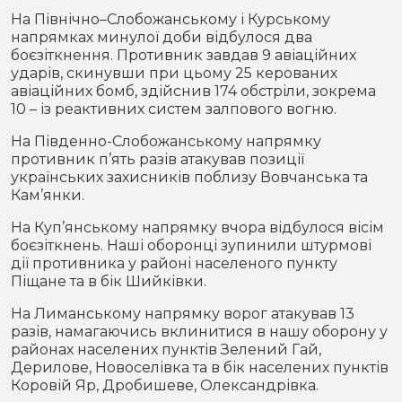
На Північно–Слобожанському і Курському
напрямках минулої доби відбулося два
боєзіткнення. Противник завдав 9 авіаційних
ударів, скинувши при цьому 25 керованих
авіаційних бомб, здійснив 174 обстріли, зокрема
10 – із реактивних систем залпового вогню.
На Південно-Слобожанському напрямку
противник п’ять разів атакував позиції
українських захисників поблизу Вовчанська та
Кам’янки.
На Куп’янському напрямку вчора відбулося вісім
боєзіткнень. Наші оборонці зупинили штурмові
дії противника у районі населеного пункту
Піщане та в бік Шийківки.
На Лиманському напрямку ворог атакував 13
разів, намагаючись вклинитися в нашу оборону у
районах населених пунктів Зелений Гай,
Дерилове, Новоселівка та в бік населених пунктів
Коровій Яр, Дробишеве, Олександрівка.