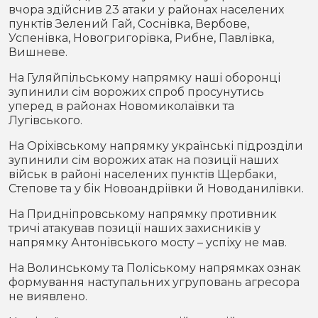
вчора здійснив 23 атаки у районах населених
пунктів Зелений Гай, Соснівка, Вербове,
Успенівка, Новогригорівка, Рибне, Павлівка,
Вишневе.
На Гуляйпільському напрямку наші оборонці
зупинили сім ворожих спроб просунутись
уперед в районах Новомиколаївки та
Лугівського.
На Оріхівському напрямку українські підрозділи
зупинили сім ворожих атак на позиції наших
військ в районі населених пунктів Щербаки,
Степове та у бік Новоандріївки й Новоданилівки.
На Придніпровському напрямку противник
тричі атакував позиції наших захисників у
напрямку Антонівського мосту – успіху не мав.
На Волинському та Поліському напрямках ознак
формування наступальних угруповань агресора
не виявлено.