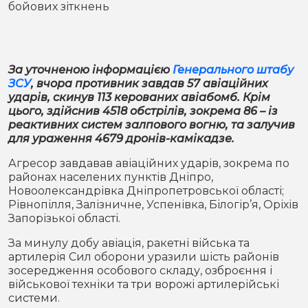
бойових зіткнень
Місто
В кулуарах
Життя
За уточненою інформацією
Генерального штабу
Історія
Відео
ЗСУ
, вчора противник завдав 57 авіаційних
ударів, скинув 113 керованих авіабомб. Крім
Спорт
Конфлікти
цього, здійснив 4518 обстрілів, зокрема 86 – із
реактивних систем залпового вогню, та залучив
для ураження 4679 дронів-камікадзе.
Контакти
Партнери
Футбол
Агресор завдавав авіаційних ударів, зокрема по
районах населених пунктів Дніпро,
Спорт
Підписатись на нас у Telegram
Новоолександрівка Дніпропетровської області;
Рівнопілля, Залізничне, Успенівка, Білогір’я, Оріхів
Запорізької області.
За минулу добу авіація, ракетні війська та
артилерія Сил оборони уразили шість районів
зосередження особового складу, озброєння і
військової техніки та три ворожі артилерійські
системи.