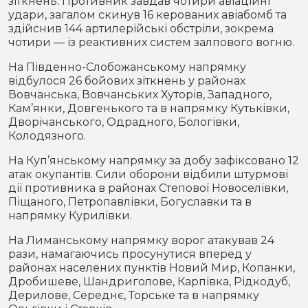
зіткнень. Противник завдав чотири авіаційні
удари, загалом скинув 16 керованих авіабомб та
здійснив 144 артилерійські обстріли, зокрема
чотири — із реактивних систем залпового вогню.
На Південно-Слобожанському напрямку
відбулося 26 бойових зіткнень у районах
Вовчанська, Вовчанських Хуторів, Западного,
Кам’янки, Довгенького та в напрямку Кутьківки,
Дворічанського, Одрадного, Бологівки,
Колодязного.
На Куп’янському напрямку за добу зафіксовано 12
атак окупантів. Сили оборони відбили штурмові
дії противника в районах Степової Новоселівки,
Піщаного, Петропавлівки, Богуславки та в
напрямку Курилівки.
На Лиманському напрямку ворог атакував 24
рази, намагаючись просунутися вперед у
районах населених пунктів Новий Мир, Копанки,
Дробишеве, Шандриголове, Карпівка, Рідкодуб,
Дерилове, Середнє, Торське та в напрямку