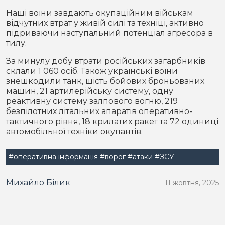
Наші воїни завдають окупаційним військам
відчутних втрат у живій силі та техніці, активно
підриваючи наступальний потенціал агресора в
тилу.
За минулу добу втрати російських загарбників
склали 1 060 осіб. Також українські воїни
знешкодили танк, шість бойових броньованих
машин, 21 артилерійську систему, одну
реактивну систему залпового вогню, 219
безпілотних літальних апаратів оперативно-
тактичного рівня, 18 крилатих ракет та 72 одиниці
автомобільної техніки окупантів.
#оперативна інформація
#ворог
#атаки
#ЗСУ
Михайло Білик
11 жовтня, 2025