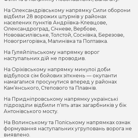
На Олександрівському напрямку Сили оборони
відбили 28 ворожих штурмів у районах
населених пунктів Андріївка-Клевцове,
Олександроград, Січневе, Вербове,
Нововасилівське, Толстой, Соснівка, Березове,
Новогригорівка, Малинівка та Полтавка.
На Гуляйпільському напрямку ворог
наступальних дій не проводив.
На Оріхівському напрямку минулої доби
відбулося сім бойових зіткнень — окупанти
намагалися просунутися вперед у районах
Кам’янського, Степового та Плавнів.
На Придніпровському напрямку українські
підрозділи відбили п’ять атак загарбників у бік
Антонівського мосту.
На Волинському та Поліському напрямках ознак
формування наступальних угруповань ворога не
виявлено.