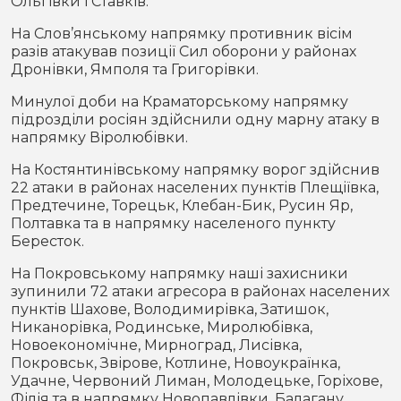
Ольгівки і Ставків.
На Слов’янському напрямку противник вісім
разів атакував позиції Сил оборони у районах
Дронівки, Ямполя та Григорівки.
Минулої доби на Краматорському напрямку
підрозділи росіян здійснили одну марну атаку в
напрямку Віролюбівки.
На Костянтинівському напрямку ворог здійснив
22 атаки в районах населених пунктів Плещіївка,
Предтечине, Торецьк, Клебан-Бик, Русин Яр,
Полтавка та в напрямку населеного пункту
Бересток.
На Покровському напрямку наші захисники
зупинили 72 атаки агресора в районах населених
пунктів Шахове, Володимирівка, Затишок,
Никанорівка, Родинське, Миролюбівка,
Новоекономічне, Мирноград, Лисівка,
Покровськ, Звірове, Котлине, Новоукраїнка,
Удачне, Червоний Лиман, Молодецьке, Горіхове,
Філія та в напрямку Новопавлівки, Балагану.