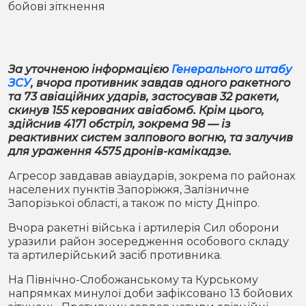
бойові зіткнення
Місто
В кулуарах
Життя
За уточненою інформацією
Генерального штабу
Історія
Відео
ЗСУ
, вчора противник завдав одного ракетного
та 73 авіаційних ударів, застосував 32 ракети,
Спорт
Конфлікти
скинув 155 керованих авіабомб. Крім цього,
здійснив 4171 обстріл, зокрема 98 — із
реактивних систем залпового вогню, та залучив
Контакти
Партнери
Футбол
для ураження 4575 дронів-камікадзе.
Агресор завдавав авіаударів, зокрема по районах
Спорт
Підписатись на нас у Telegram
населених пунктів Запоріжжя, Залізничне
Запорізької області, а також по місту Дніпро.
Вчора ракетні війська і артилерія Сил оборони
уразили район зосередження особового складу
та артилерійський засіб противника.
На Північно-Слобожанському та Курському
напрямках минулої доби зафіксовано 13 бойових