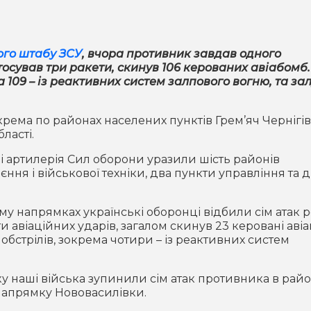
ого штабу ЗСУ
, вчора противник завдав одного
стосував три ракети, скинув 106 керованих авіабомб.
а 109 – із реактивних систем залпового вогню, та за
крема по районах населених пунктів Грем’яч Чернігів
ласті.
а і артилерія Сил оборони уразили шість районів
ння і військової техніки, два пункти управління та 
у напрямках українські оборонці відбили сім атак р
 авіаційних ударів, загалом скинув 23 керовані авіа
обстрілів, зокрема чотири – із реактивних систем
 наші війська зупинили сім атак противника в рай
 напрямку Нововасилівки.