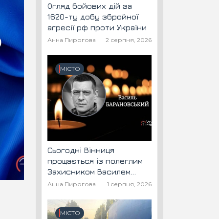
Огляд бойових дій за
1620-ту добу збройної
агресії рф проти України
Анна Пирогова
2 серпня, 2026
МІСТО
Сьогодні Вінниця
прощається із полеглим
Захисником Василем
Барановським "Шторм"
Анна Пирогова
1 серпня, 2026
МІСТО