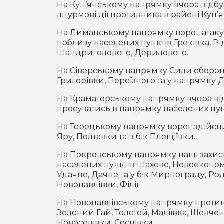
На Куп’янському напрямку вчора відбул
штурмові дії противника в районі Куп’я
На Лиманському напрямку ворог атакув
поблизу населених пунктів Греківка, Рід
Шандриголового, Дерилового.
На Сіверському напрямку Сили оборон
Григорівки, Переїзного та у напрямку 
На Краматорському напрямку вчора від
просуватись в напрямку населених пунк
На Торецькому напрямку ворог здійсни
Яру, Полтавки та в бік Плещіївки.
На Покровському напрямку наші захисн
населених пунктів Шахове, Новоекономі
Удачне, Дачне та у бік Мирнограду, Ро
Новопавлівки, Філії.
На Новопавлівському напрямку противн
Зелений Гай, Толстой, Маліївка, Шевче
Новоселівки, Соснівки.