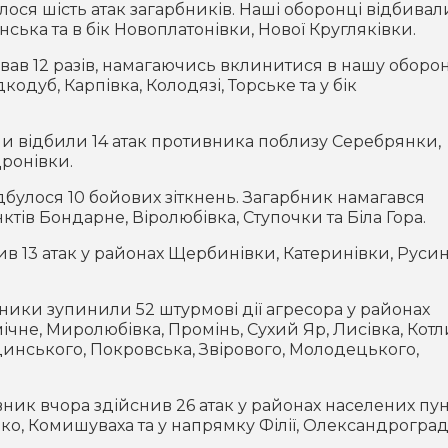
ося шість атак загарбників. Наші оборонці відбивал
нська та в бік Новоплатонівки, Нової Кругляківки.
ав 12 разів, намагаючись вклинитися в нашу оборо
кодуб, Карпівка, Колодязі, Торське та у бік
и відбили 14 атак противника поблизу Серебрянки,
Дронівки.
булося 10 бойових зіткнень. Загарбник намагався
тів Бондарне, Віролюбівка, Ступочки та Біла Гора.
в 13 атак у районах Щербинівки, Катеринівки, Руси
ики зупинили 52 штурмові дії агресора у районах
чне, Миролюбівка, Промінь, Сухий Яр, Лисівка, Котл
динського, Покровська, Звірового, Молодецького,
ик вчора здійснив 26 атак у районах населених пун
нко, Комишуваха та у напрямку Філії, Олександроград