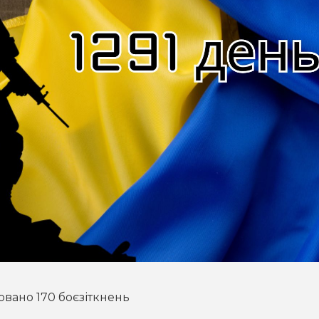
овано 170 боєзіткнень