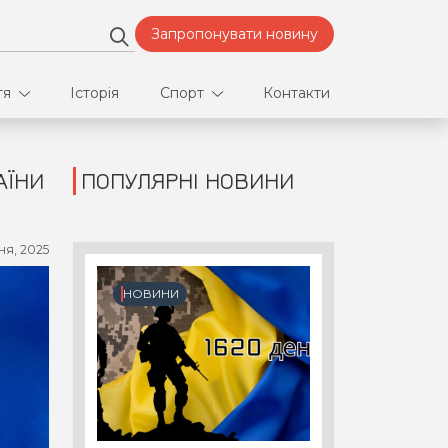
Запропонувати новину
тя
Історія
Спорт
Контакти
АЇНИ
ПОПУЛЯРНІ НОВИНИ
део
Футбол
нфлікти
ня, 2025
ртнери
НОВИНИ
орт