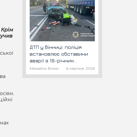
 Крім
лучив
ДТП у Вінниці: поліція
ської
встановлює обставини
аварії з 18-річним
скутеристом
Михайло Білик
6 серпня, 2026
два
осіян.
ційні
онах