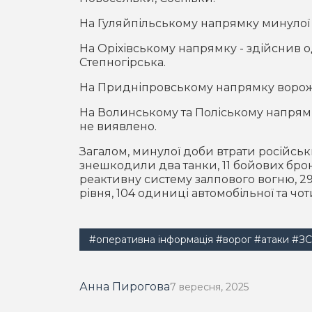
На Гуляйпільському напрямку минулої 
На Оріхівському напрямку - здійснив о
Степногірська.
На Придніпровському напрямку ворожі
На Волинському та Поліському напрям
не виявлено.
Загалом, минулої доби втрати російськи
знешкодили два танки, 11 бойових бро
реактивну систему залпового вогню, 2
рівня, 104 одиниці автомобільної та чо
#оперативна інформація
#ворог
#атаки
#З
Анна Пирогова
7 вересня, 2025