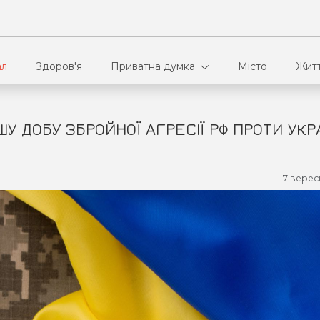
ал
Здоров'я
Приватна думка
Місто
Жит
ШУ ДОБУ ЗБРОЙНОЇ АГРЕСІЇ РФ ПРОТИ УКР
В кулуарах
Ві
Ко
7 верес
Па
Сп