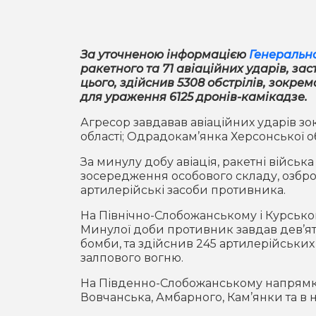
За уточненою інформацією
Генеральн
ракетного та 71 авіаційних ударів, за
цього, здійснив 5308 обстрілів, зокрем
для ураження 6125 дронів-камікадзе.
Агресор завдавав авіаційних ударів зо
області; Одрадокам’янка Херсонської об
За минулу добу авіація, ракетні військ
зосередження особового складу, озброє
артилерійські засоби противника.
На Північно-Слобожанському і Курськом
Минулої доби противник завдав дев’яти
бомби, та здійснив 245 артилерійських 
залпового вогню.
На Південно-Слобожанському напрямку
Вовчанська, Амбарного, Кам’янки та в