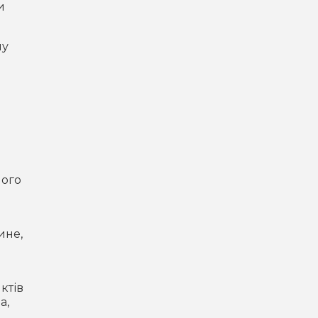
и
ну
ного
ине,
ктів
а,