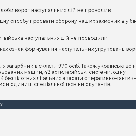
доби ворог наступальних дій не проводив.
дну спробу прорвати оборону наших захисників у бі
 війська наступальних дій не проводили.
ках ознак формування наступальних угруповань вор
х загарбників склали 970 осіб. Також українські вої
ньованих машин, 42 артилерійські системи, одну
94 безпілотних літальних апарати оперативно-тактич
тири одиниці спеціальної техніки окупантів.
СУ