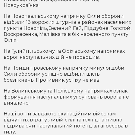
Новоукраїнка.
На Новопавлівському напрямку Сили оборони
відбили 13 ворожих штурмів в районах населених
пунктів Новопіль, Зелений Гай, Піддубне, Толстой,
Воскресенка, Маліївка та в бік населеного пункту
Філія.
На Гуляйпільському та Оріхівському напрямках
ворог наступальних дій не проводив.
На Придніпровському напрямку минулої доби
Сили оборони успішно відбили шість
боєзіткнень. Противник успіху не мав.
На Волинському та Поліському напрямках ознак
формування наступальних угруповань ворога не
виявлено.
Наші воїни завдають окупаційним військам
відчутних втрат у живій силі та техніці, активно
підриваючи наступальний потенціал агресора в
тилу.