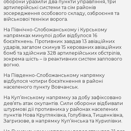
оборони уразили два пункти управління, три
артилерійські системи та сім районів
зосередження особового складу, озброєння та
військової техніки ворога.
На Північно-Слобожанському і Курському
напрямках минулої доби відбулося 16
боєзіткнень. Противник завдав 13 авіаційних
ударів, загалом скинув 15 керованих авіаційних
бомб та здійснив 328 артилерійських обстрілів,
зокрема шість – із реактивних систем залпового
вогню.
На Південно-Слобожанському напрямку
відбулося чотири боєзіткнення в районі
населеного пункту Вовчанськ.
На Куп’янському напрямку за добу зафіксовано
дев’ять атак окупантів. Сили оборони відбивали
штурмові дії противника у районах населених
пунктів Нова Кругляківка, Голубівка, Тищенківка,
Загризове, в напрямку Куп’янська та Курилівки.