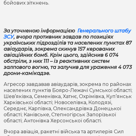
бойових зіткнень.
Місто
В кулуарах
Життя
За уточненою інформацією
Генерального штабу
Історія
Відео
ЗСУ
, вчора противник завдав по позиціях
українських підрозділів та населених пунктах 87
Спорт
Конфлікти
авіаударів, зокрема скинув 157 керованих
авіаційних бомб. Крім цього, здійснив 6 074
обстріли, з них 111 – із реактивних систем
Контакти
Партнери
Футбол
залпового вогню, та залучив для ураження 4 073
дрони-камікадзе.
Спорт
Підписатись на нас у Telegram
Агресор завдавав авіаударів, зокрема по районах
населених пунктів Бояро-Лежачі Сумської області;
Шев’яківка, Семенівка, Хатнє, Охрімівка, Куп’янськ
Харківської області; Новоселівка, Колодязі,
Середнє, Карпівка, Олександрівка Донецької
області; Канівське, Степногірськ Запорізької
області; Антонівка Херсонської області.
Вчора авіація, ракетні війська та артилерія Сил