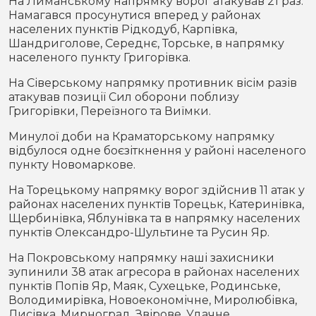
На Лиманському напрямку ворог атакував 21 раз.
Намагався просунутися вперед у районах
населених пунктів Рідкодуб, Карпівка,
Шандриголове, Середнє, Торське, в напрямку
населеного пункту Григорівка.
На Сіверському напрямку противник вісім разів
атакував позиції Сил оборони поблизу
Григорівки, Переїзного та Виїмки.
Минулої доби на Краматорському напрямку
відбулося одне боєзіткнення у районі населеного
пункту Новомаркове.
На Торецькому напрямку ворог здійснив 11 атак у
районах населених пунктів Торецьк, Катеринівка,
Щербинівка, Яблунівка та в напрямку населених
пунктів Олександро-Шультине та Русин Яр.
На Покровському напрямку наші захисники
зупинили 38 атак агресора в районах населених
пунктів Попів Яр, Маяк, Сухецьке, Родинське,
Володимирівка, Новоекономічне, Миролюбівка,
Лисівка, Мирноград, Звірове, Удачне,