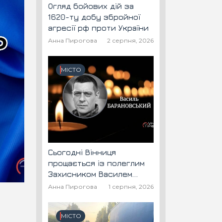
Огляд бойових дій за
1620-ту добу збройної
агресії рф проти України
Анна Пирогова
2 серпня, 2026
МІСТО
Сьогодні Вінниця
прощається із полеглим
Захисником Василем
Барановським "Шторм"
Анна Пирогова
1 серпня, 2026
МІСТО