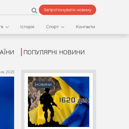
Запропонувати новину
тя
Історія
Спорт
Контакти
АЇНИ
ПОПУЛЯРНІ НОВИНИ
део
Футбол
нфлікти
ня, 2025
ртнери
НОВИНИ
орт