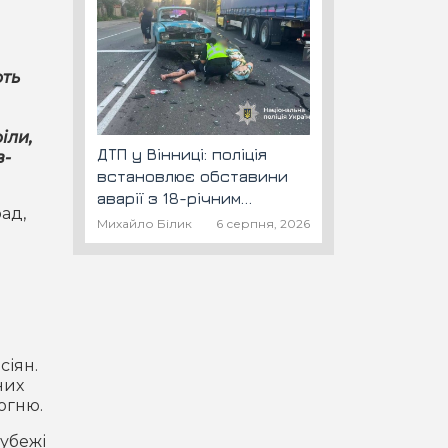
ють
іли,
ДТП у Вінниці: поліція
в-
встановлює обставини
аварії з 18-річним
ад,
скутеристом
Михайло Білик
6 серпня, 2026
сіян.
них
вогню.
убежі