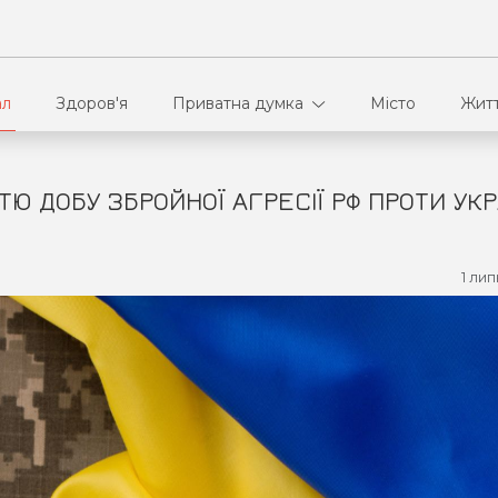
ал
Здоров'я
Приватна думка
Місто
Жит
ТЮ ДОБУ ЗБРОЙНОЇ АГРЕСІЇ РФ ПРОТИ УКР
В кулуарах
Ві
Ко
1 лип
Па
Сп