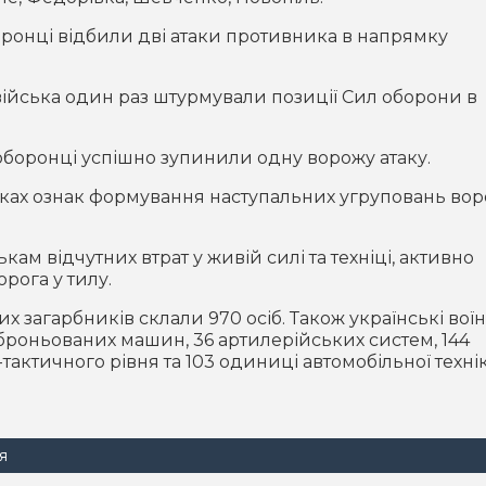
ронці відбили дві атаки противника в напрямку
війська один раз штурмували позиції Сил оборони в
боронці успішно зупинили одну ворожу атаку.
ках ознак формування наступальних угруповань вор
ам відчутних втрат у живій силі та техніці, активно
рога у тилу.
х загарбників склали 970 осіб. Також українські вої
броньованих машин, 36 артилерійських систем, 144
-тактичного рівня та 103 одиниці автомобільної техні
я