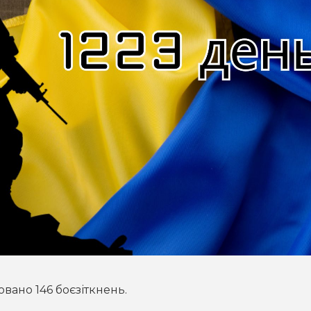
вано 146 боєзіткнень.