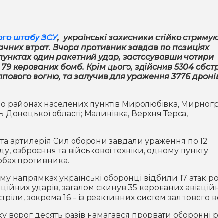
ого штабу ЗСУ
, українські захисники стійко стриму
ачних втрат. Вчора противник завдав по позиціях
 пунктах один ракетний удар, застосувавши чотири
 79 керованих бомб. Крім цього, здійснив 5304 обстр
лпового вогню, та залучив для ураження 3776 дроні
 по районах населених пунктів Миролюбівка, Мирногр
ь Донецької області; Малинівка, Верхня Терса,
а та артилерія Сил оборони завдали ураження по 12
, озброєння та військової техніки, одному пункту
обах противника.
у напрямках українські оборонці відбили 17 атак ро
ційних ударів, загалом скинув 35 керованих авіацій
стріли, зокрема 16 – із реактивних систем залпового 
 ворог десять разів намагався прорвати оборонні р