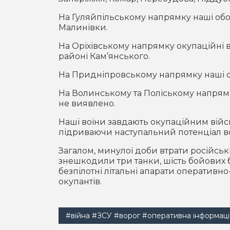
На Гуляйпільському напрямку наші обо
Малинівки.
На Оріхівському напрямку окупаційні 
районі Кам’янського.
На Придніпровському напрямку наші о
На Волинському та Поліському напрям
не виявлено.
Наші воїни завдають окупаційним військ
підриваючи наступальний потенціал во
Загалом, минулої доби втрати російськи
знешкодили три танки, шість бойових 
безпілотні літальні апарати оперативно
окупантів.
#війна
#ЗСУ
#ворог
#оперативна інформаці