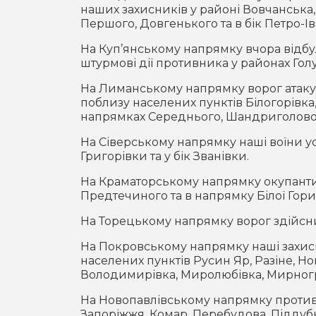
наших захисників у районі Вовчанська,
Першого, Довгенького та в бік Петро-Ів
На Куп’янському напрямку вчора відбу
штурмові дії противника у районах Гол
На Лиманському напрямку ворог атакув
поблизу населених пунктів Білогорівка
напрямках Середнього, Шандриголовог
На Сіверському напрямку наші воїни у
Григорівки та у бік Званівки.
На Краматорському напрямку окупанти ш
Предтечиного та в напрямку Білої Гори
На Торецькому напрямку ворог здійснив
На Покровському напрямку наші захис
населених пунктів Русин Яр, Разіне, Н
Володимирівка, Миролюбівка, Мирноград
На Новопавлівському напрямку противн
Запоріжжя, Комар, Перебудова, Піддуб