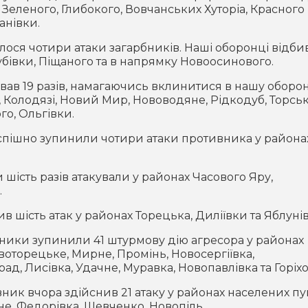
 Зеленого, Глибокого, Вовчанських Хуторіа, Красного
анівки.
лося чотири атаки загарбників. Наші оборонці відби
убівки, Піщаного та в напрямку Новоосинового.
ав 19 разів, намагаючись вклинитися в нашу оборо
, Колодязі, Новий Мир, Нововодяне, Рідкодуб, Торськ
о, Ольгівки.
спішно зупинили чотири атаки противника у района
ість разів атакували у районах Часового Яру,
.
 шість атак у районах Торецька, Диліївки та Яблуні
ники зупинили 41 штурмову дію агресора у районах
овоторецьке, Мирне, Промінь, Новосергіївка,
, Лисівка, Удачне, Муравка, Новопавлівка та Горіхо
ик вчора здійснив 21 атаку у районах населених пу
не, Федорівка, Шевченко, Новопіль.