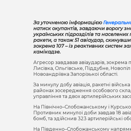
За уточненою інформацією
Генеральн
натиск окупантів, завдаючи ворогу зн
українських підрозділів та населених
ракети, а також 51 авіаудар, скинувши
зокрема 107 – із реактивних систем за
камікадзе.
Агресор завдавав авіаударів, зокрема
Лисівка, Ольгівське, Піддубне, Новопіл
Новоандріївка Запорізької області.
За минулу добу авіація, ракетні військ
районах зосередження особового складу
управління та двох артилерійських зас
На Північно–Слобожанському і Курськом
Противник минулої доби завдав 18 авіа
бомб, та здійснив 323 артилерійські об
На Південно–Слобожанському напрямку