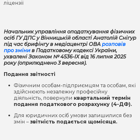
ліцензії
Місто
В кулуарах
Життя
Начальник управління оподаткування фізичних
Історія
Відео
осіб ГУ ДПС у Вінницькій області Анатолій Снігур
під час брифінгу в медіацентрі ОВА
розповів
Спорт
Конфлікти
про зміни
в Податковому кодексі України,
ухвалені Законом № 4536-IX від 16 липня 2025
року (оприлюднено 3 вересня).
Контакти
Партнери
Футбол
Подання звітності
Спорт
Фізичним особам-підприємцям та особам, які
Підписатись на нас у Telegram
здійснюють незалежну професійну
діяльність, повернули
квартальний термін
подання податкового розрахунку (4-ДФ).
Для юридичних осіб умови залишилися без
змін –
звітність подається щомісяця.