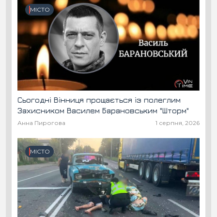
МІСТО
Сьогодні Вінниця прощається із полеглим
Захисником Василем Барановським "Шторм"
Анна Пирогова
1 серпня, 2026
МІСТО