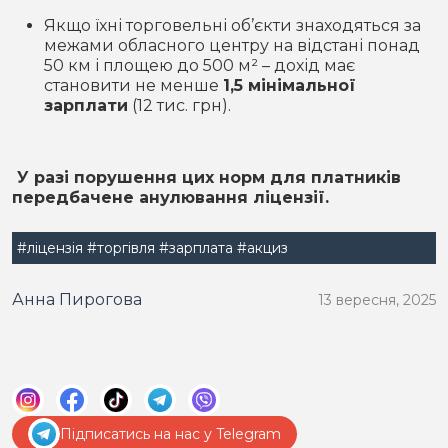
Якщо їхні торговельні об’єкти знаходяться за
межами обласного центру на відстані понад
50 км і площею до 500 м² – дохід має
становити не менше
1,5 мінімальної
зарплати
(12 тис. грн).
У разі порушення цих норм для платників
передбачене анулювання ліцензії.
#ліцензія
#торгівля
#зарплата
#акциз
Анна Пирогова
13 вересня, 2025
Підписатись на нас у Telegram