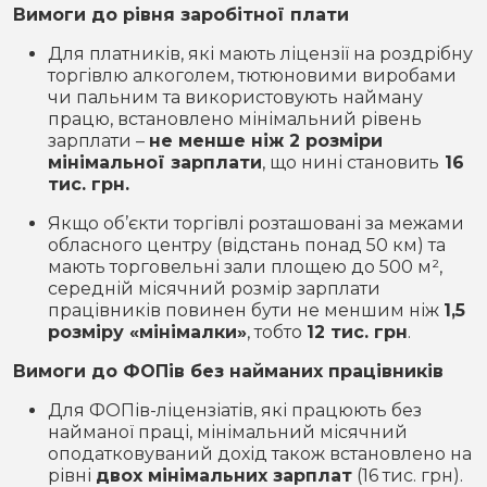
Вимоги до рівня заробітної плати
Для платників, які мають ліцензії на роздрібну
торгівлю алкоголем, тютюновими виробами
чи пальним та використовують найману
працю, встановлено мінімальний рівень
зарплати –
не менше ніж 2 розміри
мінімальної зарплати
, що нині становить
16
тис. грн.
Якщо об’єкти торгівлі розташовані за межами
обласного центру (відстань понад 50 км) та
мають торговельні зали площею до 500 м²,
середній місячний розмір зарплати
працівників повинен бути не меншим ніж
1,5
розміру «мінімалки»
, тобто
12 тис. грн
.
Вимоги до ФОПів без найманих працівників
Для ФОПів-ліцензіатів, які працюють без
найманої праці, мінімальний місячний
оподатковуваний дохід також встановлено на
рівні
двох мінімальних зарплат
(16 тис. грн).