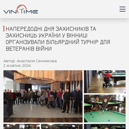
НАПЕРЕДОДНІ ДНЯ ЗАХИСНИКІВ ТА
ЗАХИСНИЦЬ УКРАЇНИ У ВІННИЦІ
ОРГАНІЗУВАЛИ БІЛЬЯРДНИЙ ТУРНІР ДЛЯ
Головна
ВЕТЕРАНІВ ВІЙНИ
Війна
Автор: Анастасія Сенникова
2 жовтня, 2024
Новини
Кримінал
Здоров'я
Приватна думка