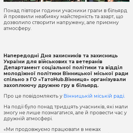
Місто
В кулуарах
Понад півтори години учасники грали в більярд
й проявили неабияку майстерність та азарт, що
Життя
дозволило створити напружену, але приємну
атмосферу.
Історія
Відео
Спорт
Конфлікти
Напередодні Дня захисників та захисниць
України для військових та ветеранів
Контакти
Партнери
Футбол
Департамент соціальної політики та відділ
молодіжної політики Вінницької міської ради
Спорт
спільно з ГО «ТaтоHub.Вінниця» організували
Підписатись на нас у Telegram
захоплюючу дружню гру в більярд.
Про це повідомляють у
Вінницькій міській раді.
На події було понад тридцять учасників, які мали
змогу не лише позмагатися, але й провести час у
дружній атмосфері.
«Ми продовжуємо працювати в межах