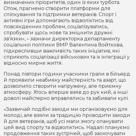
визначених пріоритетів, один із яких турбота.
Отож, прагнемо створити платформи для
спілкування та підтримки ветеранів. Спорт і
активні ігри допомагають відволіктись від
повсякденних проблем, соціалізуватись,
спробувати щось нове та зміцнити дружні
зв’язки», – зазначи директорка департаменту
соціальної політики ВМР Валентина Войткова,
підкресливши важливість таких ініціатив, які
сприяють соціалізації військових та їх інтеграції у
відносно мирне життя.
Понад півтори години учасники грали в більярд
й проявили неабияку майстерність та азарт, що
дозволило створити напружену, але приємну
атмосферу. Хтось вперше взяв до рук кий, а інші
доволі майстерно вправлялись та забивали кулі.
«Зазвичай подібні заходи ми організовуємо для
молоді, але взяли за традицію проводити заходи
й для ветеранів, щоб усі мали змогу опанувати
цей вид спорту та відволіктись. Надалі плануємо
продовження таких зустрічей, щоб заохочувати