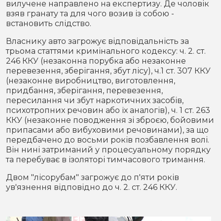
вилучене направлено на експертизу. Де чоловік
взяв гранату та для чого возив із собою -
встановить слідство.
Власнику авто загрожує відповідальність за
трьома статтями кримінального кодексу: ч. 2. ст.
246 ККУ (незаконна порубка або незаконне
перевезення, зберігання, збут лісу), ч.1 ст. 307 ККУ
(незаконне виробництво, виготовлення,
придбання, зберігання, перевезення,
пересилання чи збут наркотичних засобів,
психотропних речовин або їх аналогів), ч. 1 ст. 263
ККУ (незаконне поводження зі зброєю, бойовими
припасами або вибуховими речовинами), за що
передбачено до восьми років позбавлення волі.
Він нині затриманий у процесуальному порядку
та перебуває в ізоляторі тимчасового тримання.
Двом "лісорубам" загрожує до п'яти років
ув'язнення відповідно до ч. 2. ст. 246 ККУ.