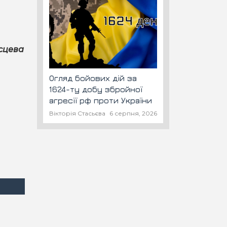
ісцева
Огляд бойових дій за
1624-ту добу збройної
агресії рф проти України
Вікторія Стасьєва
6 серпня, 2026