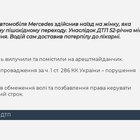
автомобіля Mercedes здійснив наїзд на жінку, яка
у пішохідному переходу. Унаслідок ДТП 52-річна м
. Водій сам доставив потерпілу до лікарні.
і
ль вилучили та помістили на арештмайданчик.
провадження за ч. 1 ст. 286 КК України – порушення
ків обмеження волі та позбавлення права керувати
ий строк.
#ДТП