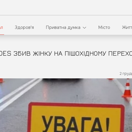
ал
Здоров'я
Приватна думка
Місто
Жит
DES ЗБИВ ЖІНКУ НА ПІШОХІДНОМУ ПЕРЕХО
В кулуарах
Ві
Ко
2 груд
Па
Сп