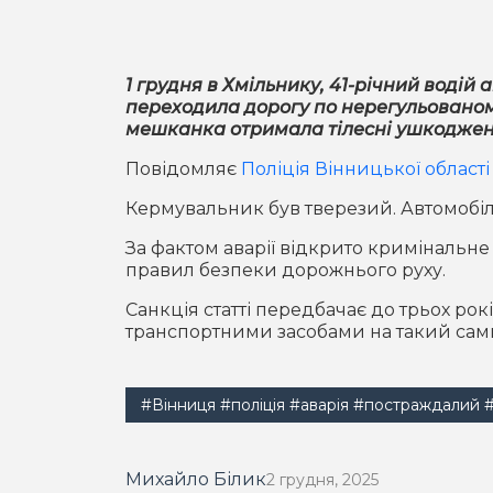
1 грудня в Хмільнику, 41-річний водій 
переходила дорогу по нерегульованом
мешканка отримала тілесні ушкодження
Повідомляє
Поліція Вінницької област
Кермувальник був тверезий. Автомобі
За фактом аварії відкрито кримінальне 
правил безпеки дорожнього руху.
Санкція статті передбачає до трьох ро
транспортними засобами на такий сам
#Вінниця
#поліція
#аварія
#постраждалий
Михайло Білик
2 грудня, 2025