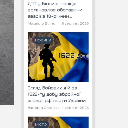
ДТП у Вінниці: поліція
встановлює обставини
аварії з 18-річним
скутеристом
Михайло Білик
6 серпня, 2026
НОВИНИ
Огляд бойових дій за
1622-гу добу збройної
агресії рф проти України
Вікторія Стасьєва
4 серпня, 2026
МІСТО