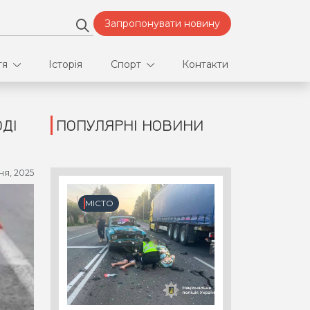
Запропонувати новину
тя
Історія
Спорт
Контакти
ДІ
ПОПУЛЯРНІ НОВИНИ
део
Футбол
нфлікти
ня, 2025
ртнери
МІСТО
орт