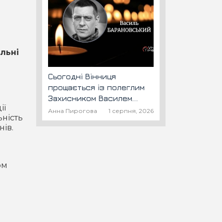
льні
Сьогодні Вінниця
прощається із полеглим
Захисником Василем
ії
Барановським "Шторм"
Анна Пирогова
1 серпня, 2026
ьність
ів.
ом