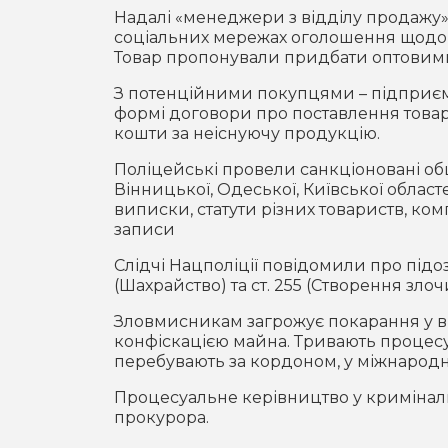
Надалі «менеджери з відділу продажу»
соціальних мережах оголошення щодо 
Товар пропонували придбати оптовими 
З потенційними покупцями – підприєм
формі договори про поставлення товар
кошти за неіснуючу продукцію.
Поліцейські провели санкціоновані об
Вінницької, Одеської, Київської област
виписки, статути різних товариств, ком
записи
Слідчі Нацполіції повідомили про підоз
(Шахрайство) та ст. 255 (Створення зло
Зловмисникам загрожує покарання у виг
конфіскацією майна. Тривають процесуа
перебувають за кордоном, у міжнарод
Процесуальне керівництво у кримінал
прокурора.