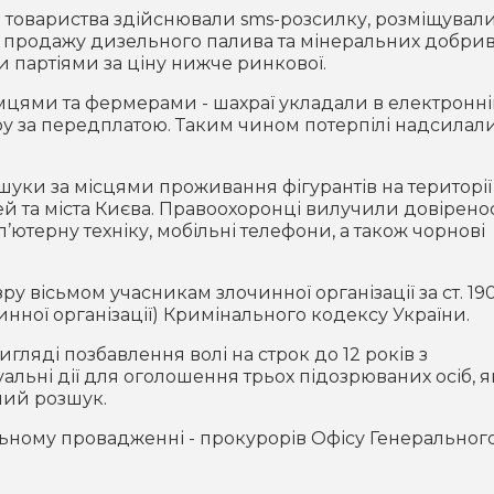
 товариства здійснювали sms-розсилку, розміщували
продажу дизельного палива та мінеральних добрив
партіями за ціну нижче ринкової.
цями та фермерами - шахраї укладали в електронн
у за передплатою. Таким чином потерпілі надсилал
шуки за місцями проживання фігурантів на території
ей та міста Києва. Правоохоронці вилучили довіренос
п’ютерну техніку, мобільні телефони, а також чорнові
ру вісьмом учасникам злочинної організації за ст. 19
чинної організації) Кримінального кодексу України.
ляді позбавлення волі на строк до 12 років з
льні дії для оголошення трьох підозрюваних осіб, я
ний розшук.
ьному провадженні - прокурорів Офісу Генеральног