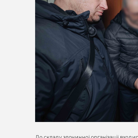
До складу злочинної організації входило