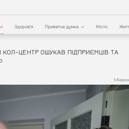
ал
Здоров'я
Приватна думка
Місто
Жит
 КОЛ-ЦЕНТР ОШУКАВ ПІДПРИЄМЦІВ ТА
В кулуарах
Ві
Ь
Ко
5 берез
Па
Сп