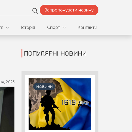
Запропонувати новину
тя
Історія
Спорт
Контакти
ПОПУЛЯРНІ НОВИНИ
део
Футбол
нфлікти
ня, 2025
ртнери
НОВИНИ
орт