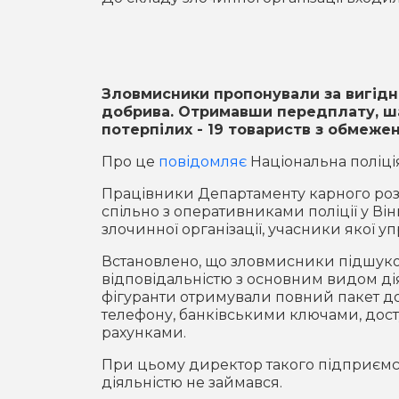
Зловмисники пропонували за вигідн
добрива. Отримавши передплату, ша
потерпілих - 19 товариств з обмеже
Про це
повідомляє
Національна поліція
Працівники Департаменту карного розшу
спільно з оперативниками поліції у Ві
злочинної організації, учасники якої
Встановлено, що зловмисники підшуко
відповідальністю з основним видом діял
фігуранти отримували повний пакет д
телефону, банківськими ключами, дос
рахунками.
При цьому директор такого підприємс
діяльністю не займався.