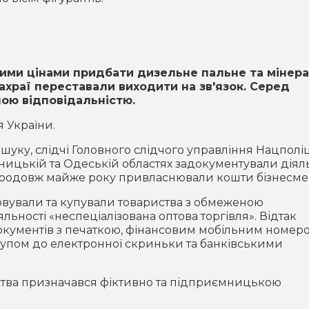
ими цінами придбати дизельне пальне та мінера
храї переставали виходити на зв'язок. Серед
ною відповідальністю.
 України.
ку, слідчі Головного слідчого управління Нацполіц
нницькій та Одеській областях задокументували діял
 упродовж майже року привласнювали кошти бізнесмен
вували та купували товариства з обмеженою
ьності «неспеціалізована оптова торгівля». Відтак
окументів з печаткою, фінансовим мобільним номер
тупом до електронної скриньки та банківськими
тва призначався фіктивно та підприємницькою