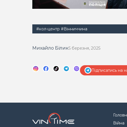
#кол-центр
#Вінниччина
Михайло Білик
5 березня, 2025
Підписатись на н
Головн
Війна