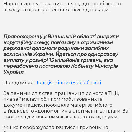
Місто
В кулуарах
Наразі вирішується питання щодо запобіжного
заходу та відсторонення жінки від посади.
Життя
Історія
Відео
Правоохоронці у Вінницькій області викрили
корупційну схему, пов’язану з отриманням
Спорт
Конфлікти
державної допомоги родинами загиблих
захисників України. Йдеться про одноразову
виплату у розмірі 15 мільйонів гривень, яка
Контакти
Партнери
Футбол
передбачена постановою Кабінету Міністрів
України.
Спорт
Підписатись на нас у Telegram
Повідомляє
Поліція Вінницької області
За даними слідства, працівниця одного з ТЦК,
яка займалася обліком мобілізованих та
документацією, пообіцяла матері загиблого
військового «допомогти» в отриманні виплати. За
свої послуги вона вимагала відсоток від суми.
Жінка перерахувала 190 тисяч гривень на