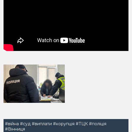
#війна
#суд
#виплати
#корупція
#ТЦК
#поліція
#Вінниця