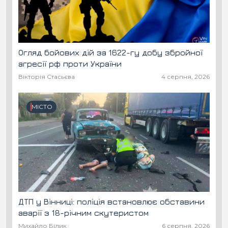
Огляд бойових дій за 1622-гу добу збройної
агресії рф проти України
Вікторія Стасьєва
4 серпня, 2026
МІСТО
ДТП у Вінниці: поліція встановлює обставини
аварії з 18-річним скутеристом
Михайло Білик
6 серпня, 2026