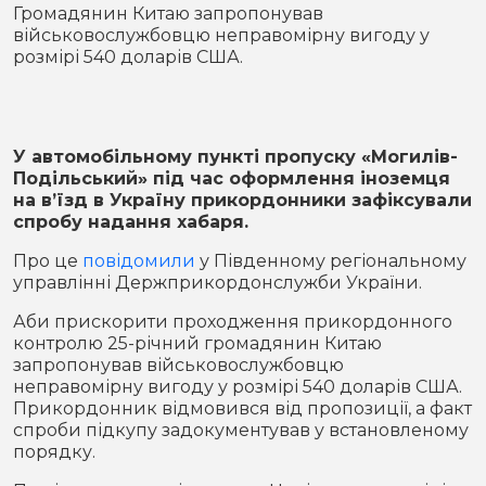
Місто
В кулуарах
Громадянин Китаю запропонував
військовослужбовцю неправомірну вигоду у
розмірі 540 доларів США.
Життя
Історія
Відео
У автомобільному пункті пропуску «Могилів-
Спорт
Конфлікти
Подільський» під час оформлення іноземця
на в’їзд в Україну прикордонники зафіксували
спробу надання хабаря.
Контакти
Партнери
Футбол
Про це
повідомили
у Південному регіональному
Спорт
управлінні Держприкордонслужби України.
Підписатись на нас у Telegram
Аби прискорити проходження прикордонного
контролю 25-річний громадянин Китаю
запропонував військовослужбовцю
неправомірну вигоду у розмірі 540 доларів США.
Прикордонник відмовився від пропозиції, а факт
спроби підкупу задокументував у встановленому
порядку.