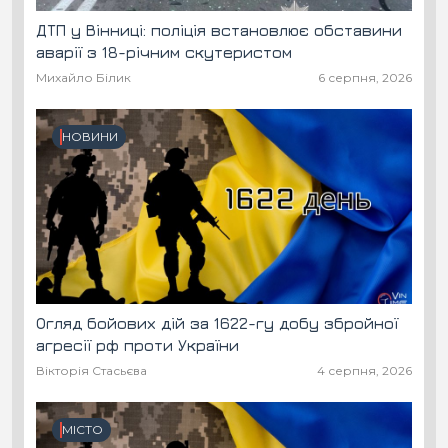
ДТП у Вінниці: поліція встановлює обставини
аварії з 18-річним скутеристом
Михайло Білик
6 серпня, 2026
НОВИНИ
Огляд бойових дій за 1622-гу добу збройної
агресії рф проти України
Вікторія Стасьєва
4 серпня, 2026
МІСТО