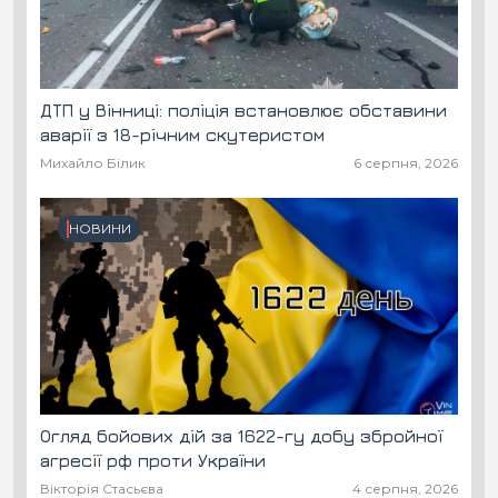
ДТП у Вінниці: поліція встановлює обставини
аварії з 18-річним скутеристом
Михайло Білик
6 серпня, 2026
НОВИНИ
Огляд бойових дій за 1622-гу добу збройної
агресії рф проти України
Вікторія Стасьєва
4 серпня, 2026