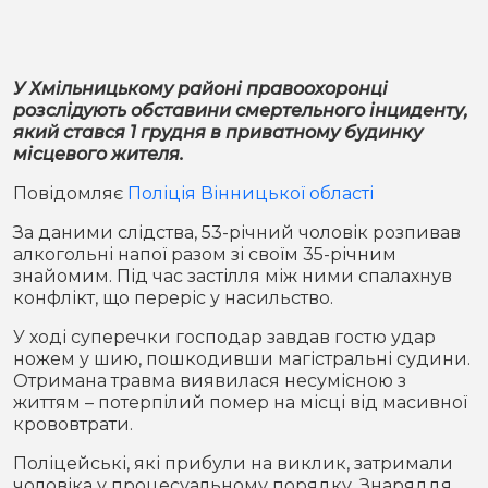
Місто
В кулуарах
Життя
У Хмільницькому районі правоохоронці
розслідують обставини смертельного інциденту,
Історія
Відео
який стався 1 грудня в приватному будинку
місцевого жителя.
Спорт
Конфлікти
Повідомляє
Поліція Вінницької області
Контакти
Партнери
Футбол
За даними слідства, 53-річний чоловік розпивав
алкогольні напої разом зі своїм 35-річним
знайомим. Під час застілля між ними спалахнув
Спорт
конфлікт, що переріс у насильство.
Підписатись на нас у Telegram
У ході суперечки господар завдав гостю удар
ножем у шию, пошкодивши магістральні судини.
Отримана травма виявилася несумісною з
життям – потерпілий помер на місці від масивної
крововтрати.
Поліцейські, які прибули на виклик, затримали
чоловіка у процесуальному порядку. Знаряддя