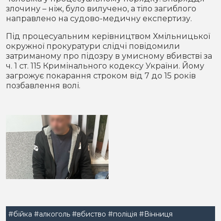
злочину – ніж, було вилучено, а тіло загиблого
направлено на судово-медичну експертизу.
Під процесуальним керівництвом Хмільницької
окружної прокуратури слідчі повідомили
затриманому про підозру в умисному вбивстві за
ч. 1 ст. 115 Кримінального кодексу України. Йому
загрожує покарання строком від 7 до 15 років
позбавлення волі.
#бійка
#алкоголь
#вбиство
#поліція
#Вінниця