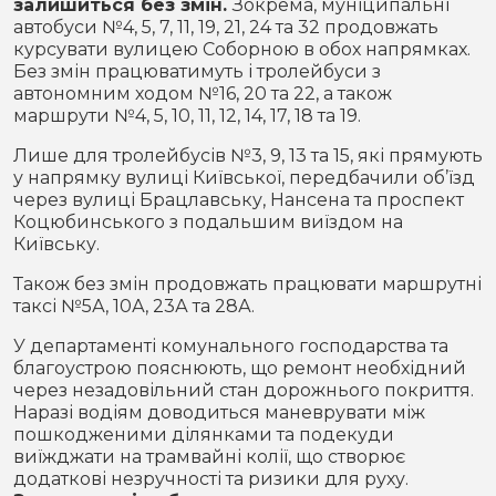
залишиться без змін.
Зокрема, муніципальні
автобуси №4, 5, 7, 11, 19, 21, 24 та 32 продовжать
курсувати вулицею Соборною в обох напрямках.
Без змін працюватимуть і тролейбуси з
автономним ходом №16, 20 та 22, а також
маршрути №4, 5, 10, 11, 12, 14, 17, 18 та 19.
Лише для тролейбусів №3, 9, 13 та 15, які прямують
у напрямку вулиці Київської, передбачили об’їзд
через вулиці Брацлавську, Нансена та проспект
Коцюбинського з подальшим виїздом на
Київську.
Також без змін продовжать працювати маршрутні
таксі №5А, 10А, 23А та 28А.
У департаменті комунального господарства та
благоустрою пояснюють, що ремонт необхідний
через незадовільний стан дорожнього покриття.
Наразі водіям доводиться маневрувати між
пошкодженими ділянками та подекуди
виїжджати на трамвайні колії, що створює
додаткові незручності та ризики для руху.