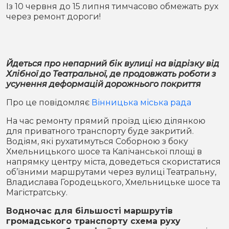
Місто
В кулуарах
Із 10 червня до 15 липня тимчасово обмежать рух
через ремонт дороги!
Життя
Історія
Відео
Йдеться про непарний бік вулиці на відрізку від
Хлібної до Театральної, де продовжать роботи з
Спорт
Конфлікти
усунення деформацій дорожнього покриття
Про це повідомляє
Вінницька міська рада
Контакти
Партнери
Футбол
На час ремонту прямий проїзд цією ділянкою
для приватного транспорту буде закритий.
Спорт
Підписатись на нас у Telegram
Водіям, які рухатимуться Соборною з боку
Хмельницького шосе та Калічанської площі в
напрямку центру міста, доведеться скористатися
об’їзними маршрутами через вулиці Театральну,
Владислава Городецького, Хмельницьке шосе та
Магістратську.
Водночас для більшості маршрутів
громадського транспорту схема руху