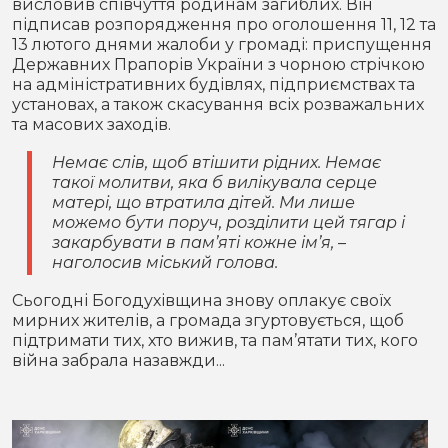
висловив співчуття родинам загиблих. Він
підписав розпорядження про оголошення 11, 12 та
13 лютого днями жалоби у громаді: приспущення
Державних Прапорів України з чорною стрічкою
на адміністративних будівлях, підприємствах та
установах, а також скасування всіх розважальних
та масових заходів.
Немає слів, щоб втішити рідних. Немає
такої молитви, яка б вилікувала серце
матері, що втратила дітей. Ми лише
можемо бути поруч, розділити цей тягар і
закарбувати в пам’яті кожне ім’я, –
наголосив міський голова.
Сьогодні Богодухівщина знову оплакує своїх
мирних жителів, а громада згуртовується, щоб
підтримати тих, хто вижив, та пам’ятати тих, кого
війна забрала назавжди...