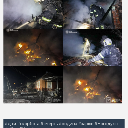
#діти
#скорбота
#смерть
#родина
#харків
#Богодухів