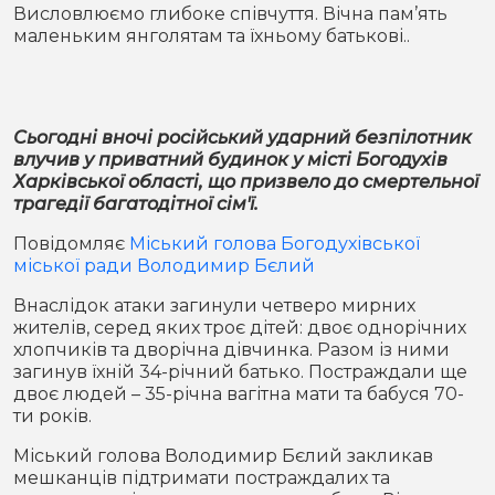
Місто
В кулуарах
Висловлюємо глибоке співчуття. Вічна пам’ять
маленьким янголятам та їхньому батькові..
Життя
Історія
Відео
Сьогодні вночі російський ударний безпілотник
влучив у приватний будинок у місті Богодухів
Спорт
Конфлікти
Харківської області, що призвело до смертельної
трагедії багатодітної сім'ї.
Контакти
Партнери
Футбол
Повідомляє
Міський голова Богодухівської
міської ради Володимир Бєлий
Спорт
Підписатись на нас у Telegram
Внаслідок атаки загинули четверо мирних
жителів, серед яких троє дітей: двоє однорічних
хлопчиків та дворічна дівчинка. Разом із ними
загинув їхній 34-річний батько. Постраждали ще
двоє людей – 35-річна вагітна мати та бабуся 70-
ти років.
Міський голова Володимир Бєлий закликав
мешканців підтримати постраждалих та