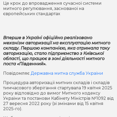
Місто
В кулуарах
Це крок до впровадження сучасної системи
митного регулювання, заснованої на
європейських стандартах
Життя
Історія
Відео
Вперше в Україні офіційно реалізовано
Спорт
Конфлікти
механізм авторизації на експлуатацію митного
складу. Першою компанією, яка отримала таку
авторизацію, стало підприємство з Київської
Контакти
Партнери
Футбол
області, що працює в зоні діяльності митного
поста «Південний».
Спорт
Підписатись на нас у Telegram
Повідомляє
Державна митна служба України
Процедура авторизації митних складів і складів
тимчасового зберігання стартувала 19 квітня 2025
року відповідно до вимог Митного кодексу
України та постанови Кабінету Міністрів №1092 від
27 вересня 2022 року (зі змінами від 15 квітня
2025-го).