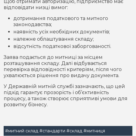
Щоб отримати авторизацію, підприємство має
відповідати низці вимог:
дотримання податкового та митного
законодавства;
наявність усіх необхідних документів;
належне облаштування складу;
відсутність податкової заборгованості.
Заява подається до митниці за місцем
розташування складу. Далі відбувається
перевірка відповідності критеріям, після чого
ухвалюється рішення про видачу документа.
У Державній митній службі зазначають, що цей
підхід гарантує прозорість і об’єктивність
процесу, а також створює сприятливі умови для
розвитку бізнесу.
#митний склад
#стандарти
#склад
#митниця