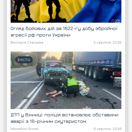
Огляд бойових дій за 1622-гу добу збройної
агресії рф проти України
Вікторія Стасьєва
4 серпня, 2026
МІСТО
ДТП у Вінниці: поліція встановлює обставини
аварії з 18-річним скутеристом
Михайло Білик
6 серпня, 2026