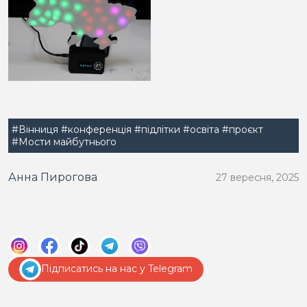
#Вінниця
#конференція
#підлітки
#освіта
#проєкт
#Мости майбутнього
Анна Пирогова
27 вересня, 2025
Підписатись на нас у Telegram