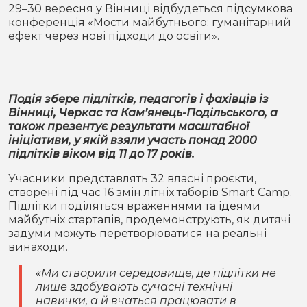
Місто
В кулуарах
29–30 вересня у Вінниці відбудеться підсумкова
конференція «Мости майбутнього: гуманітарний
ефект через нові підходи до освіти».
Життя
Історія
Відео
Подія збере підлітків, педагогів і фахівців із
Спорт
Конфлікти
Вінниці, Черкас та Кам’янець-Подільського, а
також презентує результати масштабної
ініціативи, у якій взяли участь понад 2000
Контакти
Партнери
Футбол
підлітків віком від 11 до 17 років.
Спорт
Учасники представлять 32 власні проєкти,
Підписатись на нас у Telegram
створені під час 16 змін літніх таборів Smart Camp.
Підлітки поділяться враженнями та ідеями
майбутніх стартапів, продемонструють, як дитячі
задуми можуть перетворюватися на реальні
винаходи.
«Ми створили середовище, де підлітки не
лише здобувають сучасні технічні
навички, а й вчаться працювати в