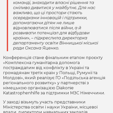
команді, знаходити власні рішення та
сміливо дивитися у майбутнє. Для нас
важливо, що ці простори стають
осередками інновацій і підтримки,
допомагаючи дітям не лише
відновлюватися після війни, а й
розвивати потенціал для відбудови
країни», – підкреслила директорка
департаменту освіти Вінницької міської
ради Оксана Яценко.
Конференція стане фінальним етапом проєкту
«Комплексна гуманітарна допомога
постраждалим від конфлікту в Україні та
громадянам третіх країн у Польщі, Румунії та
Молдові», який реалізує ГО «Подільська агенція
регіонального розвитку» у партнерстві з
німецькою організацією Diakonie
Katastrophenhilfe за підтримки МЗС Німеччини.
У заході візьмуть участь представники
Міністерства освіти і науки України, місцевої
влади, директори навчальних закладів,