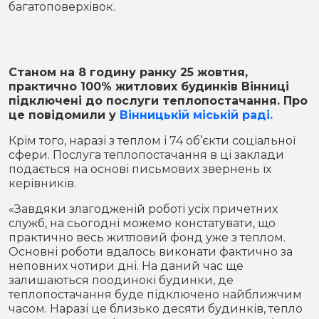
багатоповерхівок.
Місто
В кулуарах
Життя
Станом на 8 годину ранку 25 жовтня,
Історія
Відео
практично 100% житлових будинків Вінниці
підключені до послуги теплопостачання. Про
Спорт
Конфлікти
це повідомили у
Вінницькій міській раді.
Крім того, наразі з теплом і 74 об’єкти соціальної
Контакти
Партнери
Футбол
сфери. Послуга теплопостачання в ці заклади
подається на основі письмових звернень їх
керівників.
Спорт
Підписатись на нас у Telegram
«Завдяки злагодженій роботі усіх причетних
служб, на сьогодні можемо констатувати, що
практично весь житловий фонд уже з теплом.
Основні роботи вдалось виконати фактично за
неповних чотири дні. На даний час ще
залишаються поодинокі будинки, де
теплопостачання буде підключено найближчим
часом. Наразі це близько десяти будинків, тепло