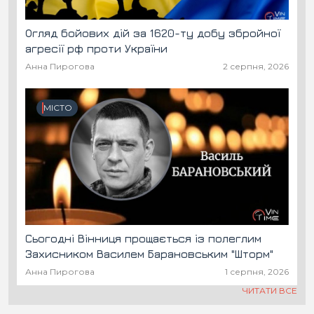
Огляд бойових дій за 1620-ту добу збройної
агресії рф проти України
Анна Пирогова
2 серпня, 2026
МІСТО
Сьогодні Вінниця прощається із полеглим
Захисником Василем Барановським "Шторм"
Анна Пирогова
1 серпня, 2026
ЧИТАТИ ВСЕ