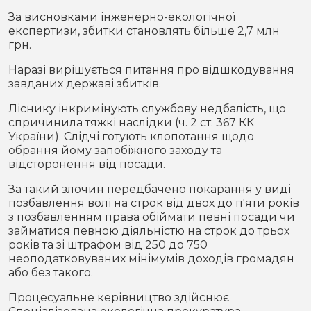
За висновками інженерно-екологічної
експертизи, збитки становлять більше 2,7 млн
грн.
Наразі вирішується питання про відшкодування
завданих державі збитків.
Ліснику інкримінують службову недбалість, що
спричинила тяжкі наслідки (ч. 2 ст. 367 КК
України). Слідчі готують клопотання щодо
обрання йому запобіжного заходу та
відсторонення від посади.
За такий злочин передбачено покарання у виді
позбавлення волі на строк від двох до п'яти років
з позбавленням права обіймати певні посади чи
займатися певною діяльністю на строк до трьох
років та зі штрафом від 250 до 750
неоподатковуваних мінімумів доходів громадян
або без такого.
Процесуальне керівництво здійснює