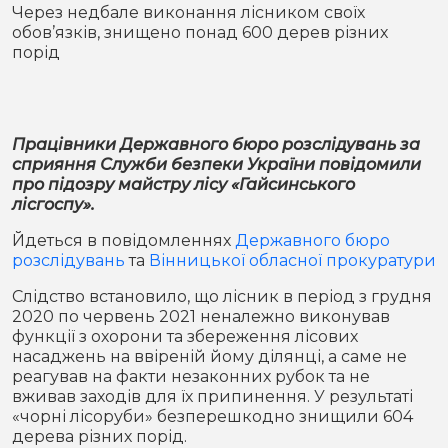
Місто
В кулуарах
Через недбале виконання лісником своїх
обов’язків, знищено понад 600 дерев різних
порід
Життя
Історія
Відео
Працівники Державного бюро розслідувань за
Спорт
Конфлікти
сприяння Служби безпеки України повідомили
про підозру майстру лісу «Гайсинського
лісгоспу».
Контакти
Партнери
Футбол
Йдеться в повідомленнях
Державного бюро
Спорт
розслідувань
та
Вінницької обласної прокуратури
Підписатись на нас у Telegram
Слідство встановило, що лісник в період з грудня
2020 по червень 2021 неналежно виконував
функції з охорони та збереження лісових
насаджень на ввіреній йому ділянці, а саме не
реагував на факти незаконних рубок та не
вживав заходів для їх припинення. У результаті
«чорні лісоруби» безперешкодно знищили 604
дерева різних порід.