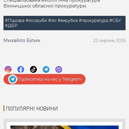
Спеціалізована екологічна прокуратура
Вінницької обласної прокуратури.
#Підозра
#лісоруби
#ліс
#вирубка
#прокуратура
#СБУ
#ДБР
Михайло Білик
22 серпня, 2025
Підписатись на нас у Telegram
ПОПУЛЯРНІ НОВИНИ