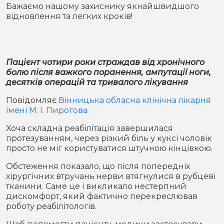
Місто
В кулуарах
Бажаємо нашому захиснику якнайшвидшого
відновлення та легких кроків!
Життя
Історія
Відео
Пацієнт чотири роки страждав від хронічного
болю після важкого поранення, ампутації ноги,
Спорт
Конфлікти
десятків операцій та тривалого лікування
Повідомляє
Вінницька обласна клінічна лікарня
Контакти
Партнери
Футбол
імені М. І. Пирогова
Хоча складна реабілітація завершилася
Спорт
Підписатись на нас у Telegram
протезуванням, через різкий біль у куксі чоловік
просто не міг користуватися штучною кінцівкою.
Обстеження показало, що після попередніх
хірургічних втручань нерви втягнулися в рубцеві
тканини. Саме це і викликало нестерпний
дискомфорт, який фактично перекреслював
роботу реабілітологів.