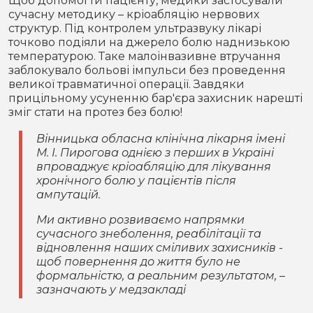
Щоб допомогти пацієнту, медики застосували
сучасну методику – кріоабляцію нервових
структур. Під контролем ультразвуку лікарі
точково подіяли на джерело болю наднизькою
температурою. Таке малоінвазивне втручання
заблокувало больові імпульси без проведення
великої травматичної операції. Завдяки
прицільному усуненню бар'єра захисник нарешті
зміг стати на протез без болю!
Вінницька обласна клінічна лікарня імені
М. І. Пирогова однією з перших в Україні
впроваджує кріоабляцію для лікування
хронічного болю у пацієнтів після
ампутацій.
Ми активно розвиваємо напрямки
сучасного знеболення, реабілітації та
відновлення наших сміливих захисників -
щоб повернення до життя було не
формальністю, а реальним результатом, –
зазначають у медзакладі