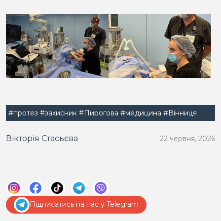
#протез
#захисник
#Пирогова
#медицина
#Вінниця
Вікторія Стасьєва
22 червня, 2026
Підписатись на нас у Telegram