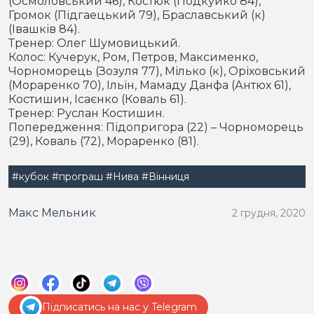
(Осмоловський 46), Костюк (Подкуйко 84),
Громок (Підгаецький 79), Браславський (к)
(Івашків 84).
Тренер: Олег Шумовицький.
Колос: Кучерук, Ром, Петров, Максименко,
Чорноморець (Зозуля 77), Мілько (к), Оріховський
(Мораренко 70), Ільїн, Мамаду Данфа (Антюх 61),
Костишин, Ісаєнко (Коваль 61).
Тренер: Руслан Костишин.
Попередження: Підопригора (22) – Чорноморець
(29), Коваль (72), Мораренко (81).
#кубок
#програш
#Нива
#Вінниця
Макс Мельник
2 грудня, 2020
Підписатись на нас у Telegram