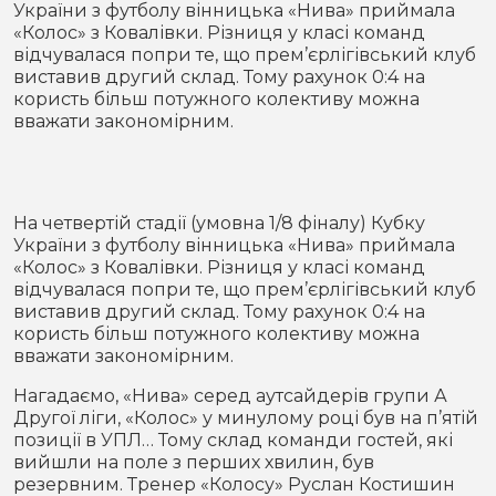
України з футболу вінницька «Нива» приймала
Місто
В кулуарах
«Колос» з Ковалівки. Різниця у класі команд
відчувалася попри те, що прем’єрлігівський клуб
Життя
виставив другий склад. Тому рахунок 0:4 на
користь більш потужного колективу можна
вважати закономірним.
Історія
Відео
Спорт
Конфлікти
На четвертій стадії (умовна 1/8 фіналу) Кубку
Контакти
Партнери
Футбол
України з футболу вінницька «Нива» приймала
«Колос» з Ковалівки. Різниця у класі команд
Спорт
відчувалася попри те, що прем’єрлігівський клуб
Підписатись на нас у Telegram
виставив другий склад. Тому рахунок 0:4 на
користь більш потужного колективу можна
вважати закономірним.
Нагадаємо, «Нива» серед аутсайдерів групи А
Другої ліги, «Колос» у минулому році був на п’ятій
позиції в УПЛ… Тому склад команди гостей, які
вийшли на поле з перших хвилин, був
резервним. Тренер «Колосу» Руслан Костишин