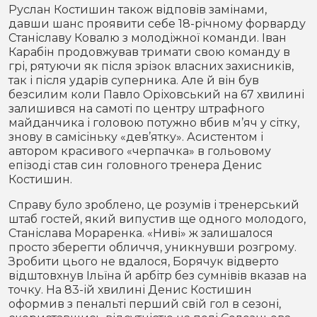
Руслан Костишин також відповів замінами,
давши шанс проявити себе 18-річному форварду
Станіславу Ковалю з молодіжної команди. Іван
Карабін продовжував тримати свою команду в
грі, рятуючи як після зрізок власних захисників,
так і після ударів суперника. Але й він був
безсилим коли Павло Оріховський на 67 хвилині
залишився на самоті по центру штрафного
майданчика і головою потужно вбив м’яч у сітку,
знову в самісіньку «дев’ятку». Асистентом і
автором красивого «черпачка» в гольовому
епізоді став син головного тренера Денис
Костишин.
Справу було зроблено, це розумів і тренерський
штаб гостей, який випустив ще одного молодого,
Станіслава Мораренка. «Ниві» ж залишалося
просто зберегти обличчя, уникнувши розгрому.
Зробити цього не вдалося, Борячук відверто
відштовхнув Ільїна й арбітр без сумнівів вказав на
точку. На 83-ій хвилині Денис Костишин
оформив з пенальті перший свій гол в сезоні,