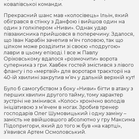
ковалівської команди.
Прекрасний шанс мав «колосівець» Ільїн, який
обігрався в стінку з Данфою і вийшов один на
один з голкіпером «Ниви». Однак удар
півзахисника прийшовся в поперечину. Здалося,
що Іван Карабін зачепив м’яч головою, так що
цілком може розділити зі своєю «подругою»
лаври в цьому епізоді. І все ж Павлу
Оріховському вдалося «розмочити» ворота
суперника з гри. Хавбек гостей змістився з лівого
флангу і по «мертвій» для воротаря траєкторії на
40-ій хвилині закрутив м’яч у дальній верхній кут!
Було б самогубством з боку «Ниви» бігти в атаку з
перших хвилин другого тайму, тому характер
зустрічі не змінився. «Колос» хронічно володів
ініціативою з м’ячем в ногах. Зробив тренер
господарів Олег Шумовицький і одну заміну –
замість не ввійшовшого абсолютно у гру Максима
Підопригори, який до того ж був «на картці»,
з’явився Артем Осмоловський.