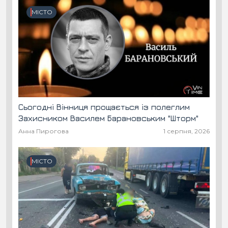
МІСТО
Сьогодні Вінниця прощається із полеглим
Захисником Василем Барановським "Шторм"
Анна Пирогова
1 серпня, 2026
МІСТО