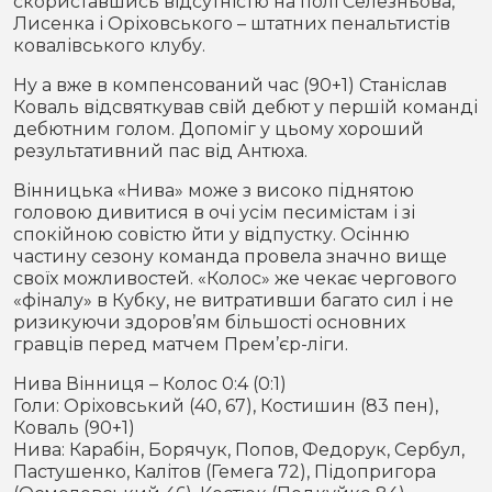
скориставшись відсутністю на полі Селезньова,
Лисенка і Оріховського – штатних пенальтистів
ковалівського клубу.
Ну а вже в компенсований час (90+1) Станіслав
Коваль відсвяткував свій дебют у першій команді
дебютним голом. Допоміг у цьому хороший
результативний пас від Антюха.
Вінницька «Нива» може з високо піднятою
головою дивитися в очі усім песимістам і зі
спокійною совістю йти у відпустку. Осінню
частину сезону команда провела значно вище
своїх можливостей. «Колос» же чекає чергового
«фіналу» в Кубку, не витративши багато сил і не
ризикуючи здоров’ям більшості основних
гравців перед матчем Прем’єр-ліги.
Нива Вінниця – Колос 0:4 (0:1)
Голи: Оріховський (40, 67), Костишин (83 пен),
Коваль (90+1)
Нива: Карабін, Борячук, Попов, Федорук, Сербул,
Пастушенко, Калітов (Гемега 72), Підопригора