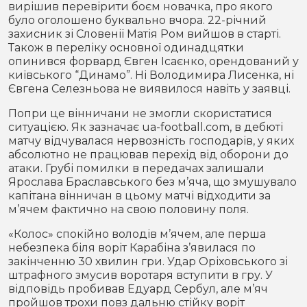
вирішив перевірити боєм новачка, про якого
було оголошено буквально вчора. 22-річний
захисник зі Словенії Матія Ром вийшов в старті.
Також в переліку основної одинадцятки
опинився форвард Євген Ісаєнко, орендований у
київського “Динамо”. Ні Володимира Лисенка, ні
Євгена Селезньова не виявилося навіть у заявці.
Попри це вінничани не змогли скористатися
ситуацією. Як зазначає ua-football.com, в дебюті
матчу відчувалася нервозність господарів, у яких
абсолютно не працював перехід від оборони до
атаки. Грубі помилки в передачах залишали
Ярослава Браславського без м’яча, що змушувало
капітана вінничан в цьому матчі відходити за
м’ячем фактично на свою половину поля.
«Колос» спокійно володів м’ячем, але перша
небезпека біля воріт Карабіна з’явилася по
закінченню 30 хвилин гри. Удар Оріховського зі
штрафного змусив воротаря вступити в гру. У
відповідь пробивав Едуард Сербул, але м’яч
пройшов трохи повз дальню стійку воріт