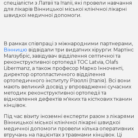
спеціалісти з Латвії та Італії, які провели навчання
Місто
В кулуарах
для лікарів Вінницької міської клінічної лікарні
швидкої медичної допомоги.
Життя
Історія
Відео
В рамках співпраці з міжнародними партнерами,
Спорт
Конфлікти
Вінницю
відвідали три видатних хірурги: Мартінс
Малзубріс, завідувач відділення септичної та
реконструктивної ортопедії ТОС Latvia, Olafs
Контакти
Партнери
Футбол
Libermanz, а також професор Марко Інноченті,
директор ортопластичного відділення
Спорт
ортопедичного інституту Різоллі (Італія). Всі вони
Підписатись на нас у Telegram
мають великий досвід у впровадженні сучасних
методик реконструктивної ортопедії та
відновлення дефектів м'яких та кісткових тканин
кінцівок.
Під час візиту іноземні експерти разом з лікарями
Вінницької міської клінічної лікарні швидкої
медичної допомоги провели кілька оперативних
втручань на пацієнтах з травмами кінцівок. Ці