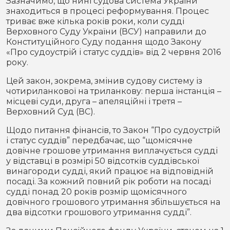
Зазначимо, що нині судова система України
знаходиться в процесі реформування. Процес
триває вже кілька років роки, коли судді
Верховного Суду України (ВСУ) направили до
Конституційного Суду подання щодо Закону
«Про судоустрій і статус суддів» від 2 червня 2016
року.
Цей закон, зокрема, змінив судову систему із
чотириланкової на триланкову: перша інстанція –
місцеві суди, друга – апеляційні і третя –
Верховний Суд (ВС).
Щодо питання фінансів, то Закон “Про судоустрій
і статус суддів” передбачає, що “щомісячне
довічне грошове утримання виплачується судді
у відставці в розмірі 50 відсотків суддівської
винагороди судді, який працює на відповідній
посаді. За кожний повний рік роботи на посаді
судді понад 20 років розмір щомісячного
довічного грошового утримання збільшується на
два відсотки грошового утримання судді”.