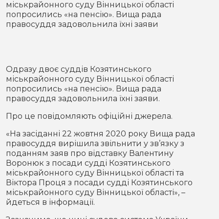
міськрайонного суду Вінницької області
Місто
В кулуарах
попросились «на пенсію». Вища рада
правосуддя задовольнила їхні заяви
Життя
Історія
Відео
Одразу двоє суддів Козятинського
Спорт
Конфлікти
міськрайонного суду Вінницької області
попросились «на пенсію». Вища рада
правосуддя задовольнила їхні заяви.
Контакти
Партнери
Футбол
Про це повідомляють офіційні джерела.
Спорт
«На засіданні 22 жовтня 2020 року Вища рада
Підписатись на нас у Telegram
правосуддя вирішила звільнити у зв’язку з
поданням заяв про відставку Валентину
Воронюк з посади судді Козятинського
міськрайонного суду Вінницької області та
Віктора Проця з посади судді Козятинського
міськрайонного суду Вінницької області», –
йдеться в інформації.