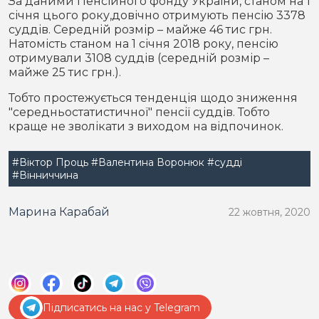
За даними Пенсійного фонду України, станом на 1
січня цього року,довічно отримують пенсію 3378
суддів. Середній розмір – майже 46 тис грн.
Натомість станом на 1 січня 2018 року, пенсію
отримували 3108 суддів (середній розмір –
майже 25 тис грн.).
Тобто простежується тенденція щодо зниження
"середньостатистичної" пенсії суддів. Тобто
краще не зволікати з виходом на відпочинок.
#Віктор Проць
#Валентина Воронюк
#судді
#Вінниччина
Марина Карабай
22 жовтня, 2020
Підписатись на нас у Telegram