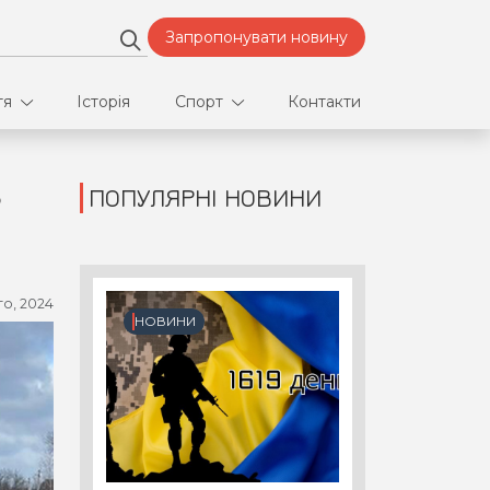
Запропонувати новину
тя
Історія
Спорт
Контакти
Ь
ПОПУЛЯРНІ НОВИНИ
део
Футбол
нфлікти
го, 2024
ртнери
НОВИНИ
орт