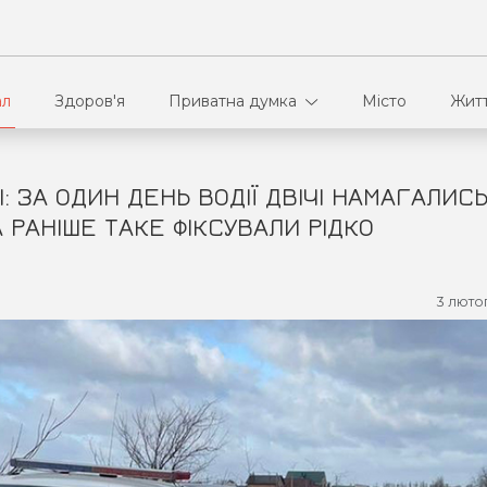
ал
Здоров'я
Приватна думка
Місто
Жит
: ЗА ОДИН ДЕНЬ ВОДІЇ ДВІЧІ НАМАГАЛИС
В кулуарах
Ві
 РАНІШЕ ТАКЕ ФІКСУВАЛИ РІДКО
Ко
3 люто
Па
Сп