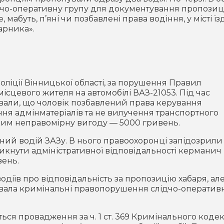
дчо-оперативну групу для документування пропозиці
абуть, п’яні чи позбавлені права водіння, у місті їз
барника».
поліції Вінницької області, за порушення Правил
ісцевого жителя на автомобілі ВАЗ-21053. Під час
ували, що чоловік позбавлений права керування
ня адмінматеріалів та не вилучення транспортного
ким неправомірну вигоду — 5000 гривень.
чний водій ЗАЗу. В нього правоохоронці запідозрили
никнути адміністративної відповідальності керманич
ень.
одіїв про відповідальність за пропозицію хабаря, ал
увала кримінальні правопорушення слідчо-оператив
ься провадження за ч. 1 ст. 369 Кримінального коде