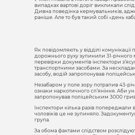
випадках вартові доріг викликали слі
Дивна поведінка кермувальників, адже, м
раніше. Але то був такий собі «день ха
Як повідомляють у відділі комунікації 
дорожнього руху зупинили 31-річного м
перевірки документів інспектори з’яс
транспортними засобами. За нескладан
засобу, водій запропонував поліцейсь
Незабаром у поле зору потрапив 43-рі
ознаки наркотичного сп’яніння. Аби у
запропонував поліцейським 3000 грив
Інспектори кілька разів попереджали в
чоловіків це не зупиняло. Задокумент
група.
За обома фактами слідством розслідуют