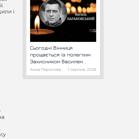
ї.
дили і
Сьогодні Вінниця
прощається із полеглим
Захисником Василем
Барановським "Шторм"
Анна Пирогова
1 серпня, 2026
е
на
ксу