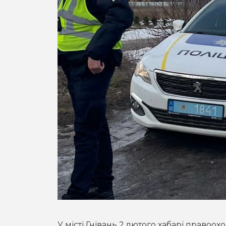
У місті Гнівань 2 лютого хабарі правоо