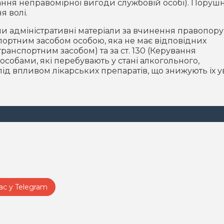
дання неправомірної вигоди службовій особі). Пору
я волі.
ли адміністративні матеріали за вчинення правопор
портним засобом особою, яка не має відповідних
ранспортним засобом) та за ст. 130 (Керування
собами, які перебувають у стані алкогольного,
під впливом лікарських препаратів, що знижують їх у
ас у Telegram