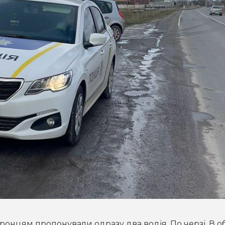
хоронцям пропонували одразу два водія. По черзі. В о