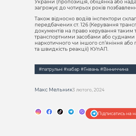
України (пропозиція, обіцянка або на
загрожує до чотирьох років позбавленн
Також відносно водіїв інспектори скла
передбачених ст. 126 (Керування транс
документів на право керування таким т
транспортними засобами або суднами о
наркотичного чи іншого сп’яніння або 
та швидкість реакції) КУпАП.
#патрульні
#хабар
#Гнівань
#Вінниччина
Макс Мельник
3 лютого, 2024
Підписатись на н