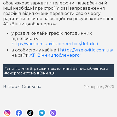
обов'язково зарядити телефони, павербанки й
інші необхідні пристрої. У разі запровадження
графіків відключень перевіряти свою чергу
радять виключно на офіційних ресурсах компанії
АТ «Вінницяобленерго»:
у розділі онлайн графік погодинних
відключень
https://voe.com.ua/disconnection/detailed
в особистому кабінеті
https://vn.e-svitlo.com.ua/
на сайті
АТ "Вінницяобленерго"
#літо
#спека
#графіки відключень
#Вінницяобленерго
#енергосистема
#Вінниця
Вікторія Стасьєва
29 червня, 2026