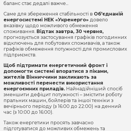
баланс стає дедалі важче...
Саме для збереження стабільності в
Об'єднаній
енергосистемі НЕК «Укренерго»
довело
вказівку щодо можливого обмеження
споживання.
Відтак завтра, 30 червня,
прогнозується застосування графіків погодинних
відключень для побутових споживачів, а також
графіків обмеження потужності для промислових
підприємств.
Щоб підтримати енергетичний фронт і
допомогти системі впоратися з піками,
жителів Вінниччини закликають за
можливості перенести використання
енергоємних приладів.
Найнадійніший спосіб
зменшити дефіцит потужності – змістити роботу
пральних машин, бойлерів та іншої техніки з
вечірнього періоду (з 16:00 до 22:00) на денний
час (з 10:00 до 16:00).
Також енергетики просять завчасно
підготуватися до можливих обмежень та