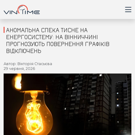
АНОМАЛЬНА СПЕКА ТИСНЕ НА
ЕНЕРГОСИСТЕМУ: НА ВІННИЧЧИНІ
ПРОГНОЗУЮТЬ ПОВЕРНЕННЯ ГРАФІКІВ
Головна
ВІДКЛЮЧЕНЬ
Війна
Автор: Вікторія Стасьєва
29 червня, 2026
Новини
Кримінал
Здоров'я
Приватна думка