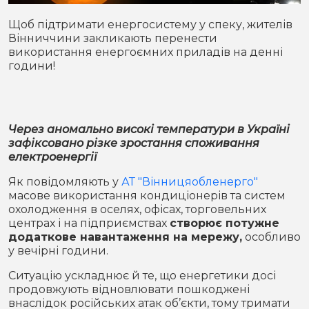
Місто
В кулуарах
Щоб підтримати енергосистему у спеку, жителів
Вінниччини закликають перенести
Життя
використання енергоємних приладів на денні
години!
Історія
Відео
Спорт
Конфлікти
Через аномально високі температури в Україні
зафіксовано різке зростання споживання
Контакти
Партнери
Футбол
електроенергії
Спорт
Як повідомляють у
АТ "Вінницяобленерго"
Підписатись на нас у Telegram
масове використання кондиціонерів та систем
охолодження в оселях, офісах, торговельних
центрах і на підприємствах
створює потужне
додаткове навантаження на мережу,
особливо
у вечірні години.
Ситуацію ускладнює й те, що енергетики досі
продовжують відновлювати пошкоджені
внаслідок російських атак об’єкти, тому тримати