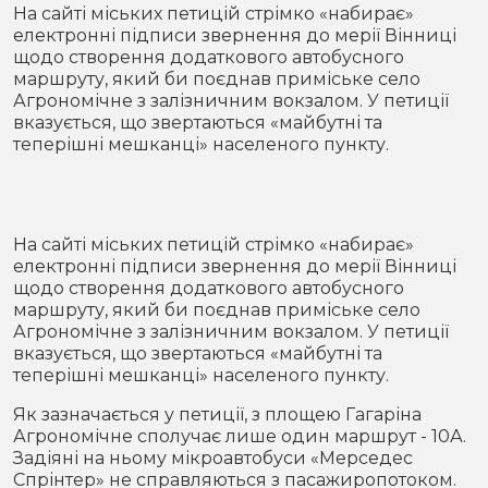
Місто
В кулуарах
На сайті міських петицій стрімко «набирає»
електронні підписи звернення до мерії Вінниці
щодо створення додаткового автобусного
Життя
маршруту, який би поєднав приміське село
Агрономічне з залізничним вокзалом. У петиції
Історія
Відео
вказується, що звертаються «майбутні та
теперішні мешканці» населеного пункту.
Спорт
Конфлікти
Контакти
Партнери
Футбол
На сайті міських петицій стрімко «набирає»
електронні підписи звернення до мерії Вінниці
Спорт
щодо створення додаткового автобусного
Підписатись на нас у Telegram
маршруту, який би поєднав приміське село
Агрономічне з залізничним вокзалом. У петиції
вказується, що звертаються «майбутні та
теперішні мешканці» населеного пункту.
Як зазначається у петиції, з площею Гагаріна
Агрономічне сполучає лише один маршрут - 10А.
Задіяні на ньому мікроавтобуси «Мерседес
Спрінтер» не справляються з пасажиропотоком.