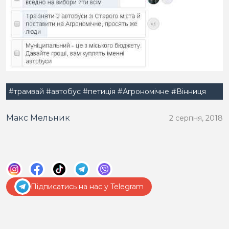
#трамвай
#автобус
#петиція
#Агрономічне
#Вінниця
Макс Мельник
2 серпня, 2018
Підписатись на нас у Telegram