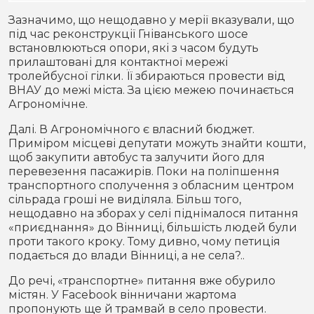
Зазначимо, що нещодавно у мерії вказували, що
під час реконструкції Гніванського шосе
встановлюються опори, які з часом будуть
прилаштовані для контактної мережі
тролейбусної гілки. Її збираються провести від
ВНАУ до межі міста. За цією межею починається
Агрономічне.
Далі. В Агрономічного є власний бюджет.
Приміром місцеві депутати можуть знайти кошти,
щоб закупити автобус та залучити його для
перевезення пасажирів. Поки на поліпшення
транспортного сполучення з обласним центром
сільрада гроші не виділяла. Більш того,
нещодавно на зборах у селі піднімалося питання
«приєднання» до Вінниці, більшість людей були
проти такого кроку. Тому дивно, чому петиція
подається до влади Вінниці, а не села?..
До речі, «транспортне» питання вже обурило
містян. У Facebook вінничани жартома
пропонують ще й трамвай в село провести.