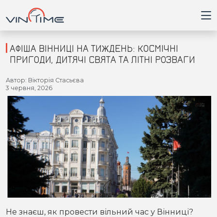
АФІША ВІННИЦІ НА ТИЖДЕНЬ: КОСМІЧНІ
ПРИГОДИ, ДИТЯЧІ СВЯТА ТА ЛІТНІ РОЗВАГИ
Головна
Автор: Вікторія Стасьєва
3 червня, 2026
Війна
Новини
Кримінал
Здоров'я
Приватна думка
Не знаєш, як провести вільний час у Вінниці?