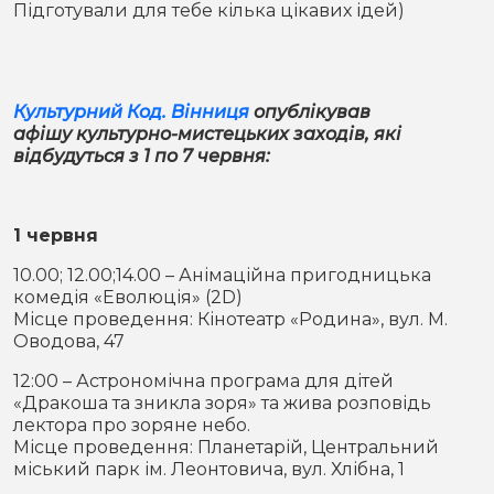
Підготували для тебе кілька цікавих ідей)
Місто
В кулуарах
Життя
Культурний Код. Вінниця
опублікував
Історія
Відео
афішу культурно-мистецьких заходів, які
відбудуться з 1 по 7 червня:
Спорт
Конфлікти
Контакти
Партнери
Футбол
1 червня
10.00; 12.00;14.00 – Анімаційна пригодницька
Спорт
комедія «Еволюція» (2D)
Підписатись на нас у Telegram
Місце проведення: Кінотеатр «Родина», вул. М.
Оводова, 47
12:00 – Астрономічна програма для дітей
«Дракоша та зникла зоря» та жива розповідь
лектора про зоряне небо.
Місце проведення: Планетарій, Центральний
міський парк ім. Леонтовича, вул. Хлібна, 1