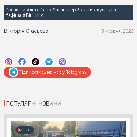
#розваги
#літо
#кіно
#планатерій
#діти
#культура
#афіша
#Вінниця
Вікторія Стасьєва
3 червня, 2026
Підписатись на нас у Telegram
ПОПУЛЯРНІ НОВИНИ
МІСТО