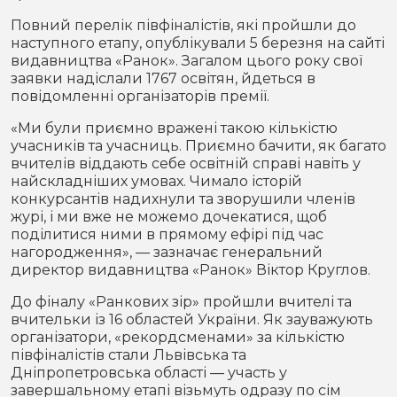
Повний перелік півфіналістів, які пройшли до
наступного етапу, опублікували 5 березня на сайті
видавництва «Ранок». Загалом цього року свої
заявки надіслали 1767 освітян, йдеться в
повідомленні організаторів премії.
«Ми були приємно вражені такою кількістю
учасників та учасниць. Приємно бачити, як багато
вчителів віддають себе освітній справі навіть у
найскладніших умовах. Чимало історій
конкурсантів надихнули та зворушили членів
журі, і ми вже не можемо дочекатися, щоб
поділитися ними в прямому ефірі під час
нагородження», — зазначає генеральний
директор видавництва «Ранок» Віктор Круглов.
До фіналу «Ранкових зір» пройшли вчителі та
вчительки із 16 областей України. Як зауважують
організатори, «рекордсменами» за кількістю
півфіналістів стали Львівська та
Дніпропетровська області — участь у
завершальному етапі візьмуть одразу по сім