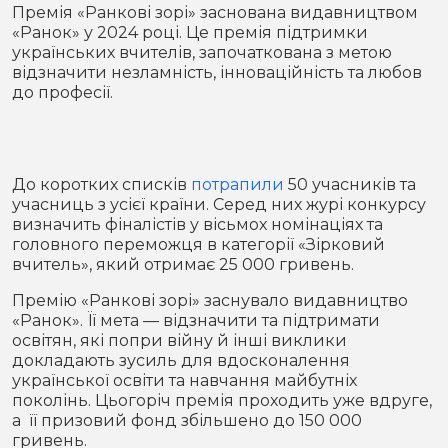
Місто
В кулуарах
Премія «Ранкові зорі» заснована видавництвом
«Ранок» у 2024 році. Це премія підтримки
українських вчителів, започаткована з метою
Життя
відзначити незламність, інноваційність та любов
до професії.
Історія
Відео
Спорт
Конфлікти
До коротких списків
потрапили
50 учасників та
учасниць з усієї країни. Серед них журі конкурсу
Контакти
Партнери
Футбол
визначить фіналістів у вісьмох номінаціях та
головного переможця в категорії «Зірковий
Спорт
вчитель», який отримає 25 000 гривень.
Підписатись на нас у Telegram
Премію «Ранкові зорі» заснувало видавництво
«Ранок». Її мета — відзначити та підтримати
освітян, які попри війну й інші виклики
докладають зусиль для вдосконалення
української освіти та навчання майбутніх
поколінь. Цьогоріч премія проходить уже вдруге,
а її призовий фонд збільшено до 150 000
гривень.