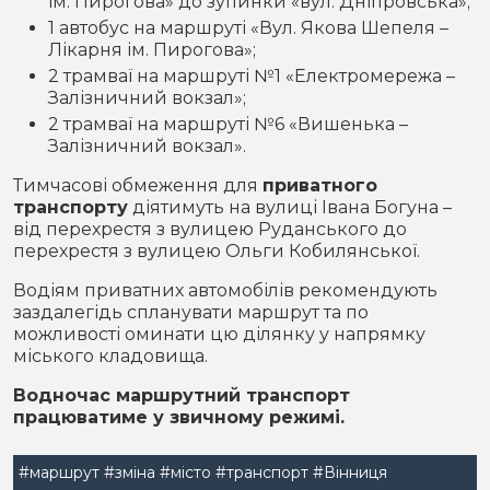
ім. Пирогова» до зупинки «вул. Дніпровська»;
1 автобус на маршруті «Вул. Якова Шепеля –
Лікарня ім. Пирогова»;
2 трамваї на маршруті №1 «Електромережа –
Залізничний вокзал»;
2 трамваї на маршруті №6 «Вишенька –
Залізничний вокзал».
Тимчасові обмеження для
приватного
транспорту
діятимуть на вулиці Івана Богуна –
від перехрестя з вулицею Руданського до
перехрестя з вулицею Ольги Кобилянської.
Водіям приватних автомобілів рекомендують
заздалегідь спланувати маршрут та по
можливості оминати цю ділянку у напрямку
міського кладовища.
Водночас маршрутний транспорт
працюватиме у звичному режимі.
#маршрут
#зміна
#місто
#транспорт
#Вінниця