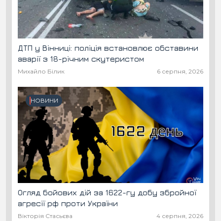
ДТП у Вінниці: поліція встановлює обставини
аварії з 18-річним скутеристом
Михайло Білик
6 серпня, 2026
НОВИНИ
Огляд бойових дій за 1622-гу добу збройної
агресії рф проти України
Вікторія Стасьєва
4 серпня, 2026