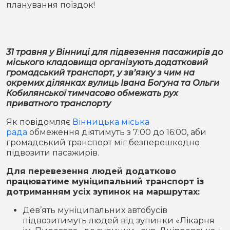
планування поїздок!
Місто
В кулуарах
Життя
31 травня у Вінниці для підвезення пасажирів до
Історія
Відео
міського кладовища організують додатковий
громадський транспорт, у зв’язку з чим на
Спорт
Конфлікти
окремих ділянках вулиць Івана Богуна та Ольги
Кобилянської тимчасово обмежать рух
приватного транспорту
Контакти
Партнери
Футбол
Як повідомляє
Вінницька міська
рада
обмеження діятимуть з 7:00 до 16:00, аби
Спорт
Підписатись на нас у Telegram
громадський транспорт міг безперешкодно
підвозити пасажирів.
Для перевезення людей додатково
працюватиме муніципальний транспорт із
дотриманням усіх зупинок на маршрутах:
Дев’ять муніципальних автобусів
підвозитимуть людей від зупинки «Лікарня