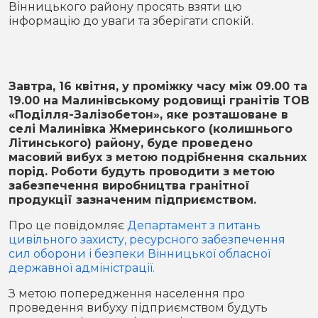
Вінницького району просять взяти цю
Місто
В кулуарах
інформацію до уваги та зберігати спокій.
Життя
Історія
Відео
Завтра, 16 квітня, у проміжку часу між 09.00 та
19.00 на Малинівському родовищі гранітів ТОВ
Спорт
Конфлікти
«Поділля-Залізобетон», яке розташоване в
селі Малинівка Жмеринського (колишнього
Літинського) району, буде проведено
Контакти
Партнери
Футбол
масовий вибух з метою подрібнення скальних
порід. Роботи будуть проводити з метою
Спорт
забезпечення виробництва гранітної
Підписатись на нас у Telegram
продукції зазначеним підприємством.
Про це повідомляє
Департамент з питань
цивільного захисту, ресурсного забезпечення
сил оборони і безпеки Вінницької обласної
державної адміністрації.
З метою попередження населення про
проведення вибуху підприємством будуть