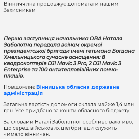
Місто
В кулуарах
Вінниччина продовжує допомагати нашим
Захисникам!
Життя
Історія
Відео
Перша заступниця начальника ОВА Наталя
Заболотна передала воїнам окремої
Спорт
Конфлікти
президентської бригади імені гетьмана Богдана
Хмельницького сучасне оснащення: 8
квадрокоптерів DJI Mavic 3 Pro, 2 DJI Mavic 3
Контакти
Партнери
Футбол
Enterprise та 100 антитепловізійних пончо-
плащів.
Спорт
Підписатись на нас у Telegram
Повідомляє
Вінницька обласна державна
адміністрація
Загальна вартість допомоги склала майже 1,4 млн
грн. Усе придбано за кошти обласного бюджету.
За словами Наталі Заболотної, особливо важливо,
що серед військових цієї бригади служить
чимало вінничан.