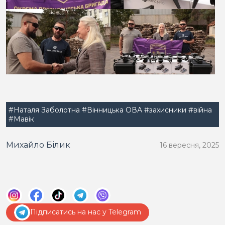
#Наталя Заболотна
#Вінницька ОВА
#захисники
#війна
#Мавік
Михайло Білик
16 вересня, 2025
Підписатись на нас у Telegram