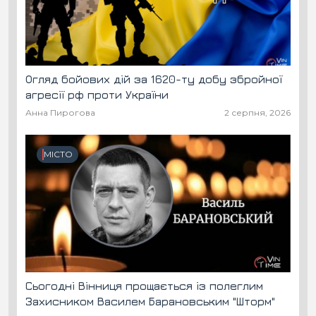
Огляд бойових дій за 1620-ту добу збройної
агресії рф проти України
Анна Пирогова
2 серпня, 2026
МІСТО
Сьогодні Вінниця прощається із полеглим
Захисником Василем Барановським "Шторм"