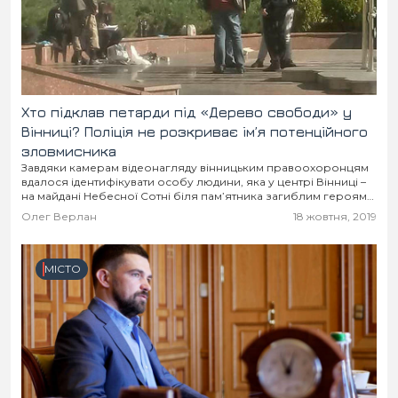
Хто підклав петарди під «Дерево свободи» у
Вінниці? Поліція не розкриває ім’я потенційного
зловмисника
Завдяки камерам відеонагляду вінницьким правоохоронцям
вдалося ідентифікувати особу людини, яка у центрі Вінниці –
на майдані Небесної Сотні біля пам’ятника загиблим героям
на Майдані - вранці 14 жовтня залишила коробку...
Олег Верлан
18 жовтня, 2019
МІСТО