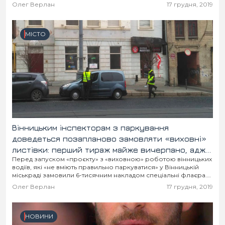
Миколаївської області й Одеси.
Місто
В кулуарах
Олег Верлан
17 грудня, 2019
Життя
МІСТО
Історія
Відео
Спорт
Конфлікти
Контакти
Партнери
Футбол
Вінницьким інспекторам з паркування
Спорт
Підписатись на нас у Telegram
доведеться позапланово замовляти «виховні»
листівки: перший тираж майже вичерпано, адже
Перед запуском «проєкту» з «виховною» роботою вінницьких
роздавали навіть суддям
водіїв, які «не вміють правильно паркуватися» у Вінницькій
міськраді замовили 6-тисячним накладом спеціальні флаєра.
Перший тиждень відпрацювання вулиці Соборної
Олег Верлан
17 грудня, 2019
перевершив сподівання. Листівки от-от...
НОВИНИ