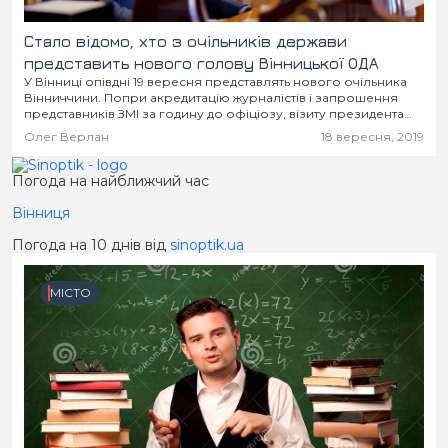
Стало відомо, хто з очільників держави
представить нового голову Вінницької ОДА
У Вінниці опівдні 19 вересня представлять нового очільника
Вінниччини. Попри акредитацію журналістів і запрошення
представників ЗМІ за годину до офіціозу, візиту президента
Володимира Зеленського не очікують. Вінниччина стане чи
Олег Верлан
18 вересня, 2019
не...
Погода на найближчий час
Вінниця
Погода на 10 днів від
sinoptik.ua
МІСТО