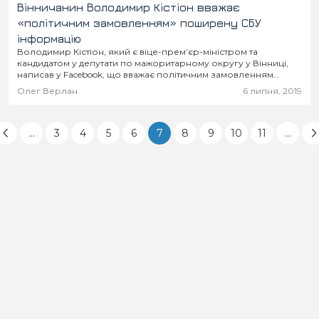
Вінничанин Володимир Кістіон вважає
«політичним замовленням» поширену СБУ
інформацію
Володимир Кістіон, який є віце-прем’єр-міністром та
кандидатом у депутати по мажоритарному округу у Вінниці,
написав у Facebook, що вважає політичним замовленням
інформацію про нібито розкрадання державних коштів. На
Олег Верлан
6 липня, 2019
його думку,...
...
3
4
5
6
7
8
9
10
11
...