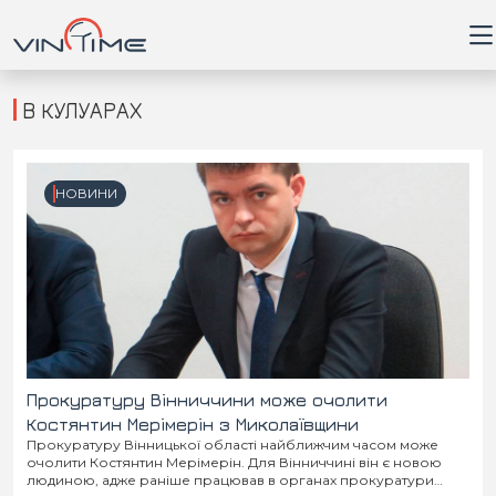
В КУЛУАРАХ
Головна
НОВИНИ
Війна
Новини
Кримінал
Здоров'я
Прокуратуру Вінниччини може очолити
Костянтин Мерімерін з Миколаївщини
Прокуратуру Вінницької області найближчим часом може
Приватна думка
очолити Костянтин Мерімерін. Для Вінниччині він є новою
людиною, адже раніше працював в органах прокуратури