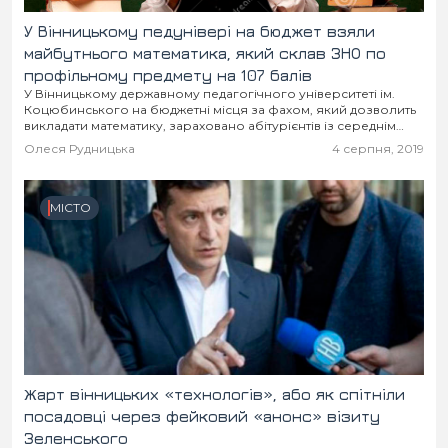
У Вінницькому педунівері на бюджет взяли
майбутнього математика, який склав ЗНО по
профільному предмету на 107 балів
У Вінницькому державному педагогічного університеті ім.
Коцюбинського на бюджетні місця за фахом, який дозволить
викладати математику, зараховано абітурієнтів із середнім
балом ЗНО по математиці у 155,5. Із зарахованих на бюджет...
Олеся Рудницька
4 серпня, 2019
МІСТО
Жарт вінницьких «технологів», або як спітніли
посадовці через фейковий «анонс» візиту
Зеленського