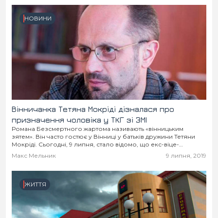
НОВИНИ
Вінничанка Тетяна Мокріді дізналася про
призначення чоловіка у ТКГ зі ЗМІ
Романа Безсмертного жартома називають «вінницьким
зятем». Він часто гостює у Вінниці у батьків дружини Тетяни
Мокріді. Сьогодні, 9 липня, стало відомо, що екс-віце-
прем’єра та колишнього посла України у Білорусі
Макс Мельник
9 липня, 2019
«повторно»...
ЖИТТЯ