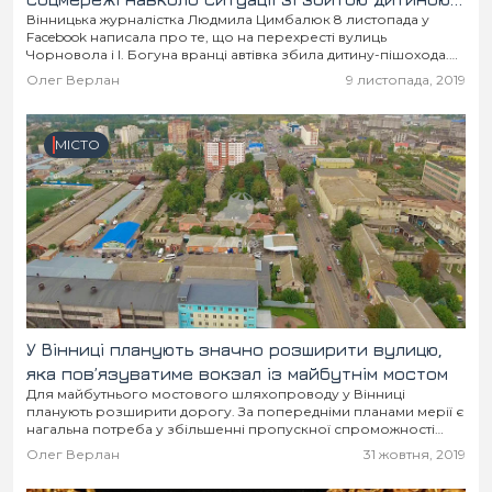
Вінницька журналістка Людмила Цимбалюк 8 листопада у
у центрі Вінниці виявила цікаві деталі
Facebook написала про те, що на перехресті вулиць
Чорновола і І. Богуна вранці автівка збила дитину-пішохода.
Водій швиденько забрав дівчинку до лікарні. Але...
Олег Верлан
9 листопада, 2019
МІСТО
У Вінниці планують значно розширити вулицю,
яка пов’язуватиме вокзал із майбутнім мостом
Для майбутнього мостового шляхопроводу у Вінниці
планують розширити дорогу. За попередніми планами мерії є
нагальна потреба у збільшенні пропускної спроможності
вулиці Батозької, і незабаром з’явиться шанс, який дозволить
Олег Верлан
31 жовтня, 2019
зробити її...