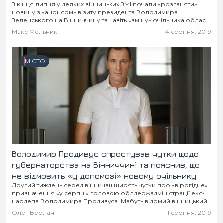
З кінця липня у деяких вінницьких ЗМІ почали «розганяти»
новину з «анонсом» візиту президента Володимира
Зеленського на Вінниччину та навіть «зміну» очільника області.
Фейк ймовірно «запустили» деякі містяни, що називають...
Макс Мельник
4 серпня, 2019
МІСТО
Володимир Продивус спростував чутки щодо
губернаторства на Вінниччині та пояснив, що
не відмовить «у допомозі» новому очільнику
Другий тиждень серед вінничан ширять чутки про «вірогідне»
призначення «у серпні» головою облдержадміністрації екс-
нардепа Володимира Продивуса. Мабуть відомий вінницький
бізнесмен втомився їх заперечувати кожному, тому 31 липня
Олег Верлан
1 серпня, 2019
опублікував допис у...