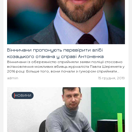
Вінничани пропонують перевірити алібі
козацького отамана у справі Антоненка
Вінничани із обережністю сприйняли заяви поліції стосовно
встановлення можливих вбивць журналіста Павла Шеремета у
2016 році. Більше того, вони почали з гумором сприймати
таку інформацію. Численні «фотожаби» - тому доказ....
admin
15 грудня, 2019
НОВИНИ