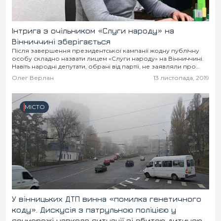
Інтрига з очільником «Слуги народу» на
Вінниччині зберігається
Після завершення президентської кампанії жодну публічну
особу складно назвати лицем «Слуги народу» на Вінниччині.
Навіть народні депутати, обрані від партії, не заявляли про
свої амбіції «першості». Інтрига зберігається. Хоча у...
Олег Верлан
13 листопада, 2019
МІСТО
У вінницьких ДТП винна «помилка генетичного
коду». Дискусія з патрульною поліцією у
соцмережі навколо ситуації зі збитою дитиною