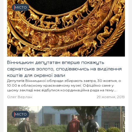
МІСТО
Вінницьким депутатам вперше покажуть
сарматське золото, сподіваючись на виділення
коштів для окремої зали
Депутатів Вінницької облради збирають завтра, 30 жовтня, о
10.00 в обласному краєзнавчому музеї. Офіційно саме у
цьому закладі має відбутися координаційна рада на тему
популяризації туризму. Але цікавим є «доповнення»...
Олег Верлан
29 жовтня, 2019
МІСТО