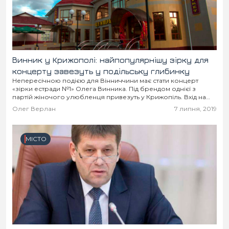
Винник у Крижополі: найпопулярнішу зірку для
концерту завезуть у подільську глибинку
Непересічною подією для Вінниччини має стати концерт
«зірки естради №1» Олега Винника. Під брендом однієї з
партій жіночого улюбленця привезуть у Крижопіль. Вхід на
концерт гостя для всіх бажаючих обіцяють...
Олег Верлан
7 липня, 2019
МІСТО