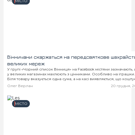
МІСТО
Вінничани скаржаться на передсвяткове шахрайст
великих мереж
У групі «Чорний список Вінниця» на Facebook містяни зазначають,
у великих магазинах махлюють з цінниками. Особливо на іграшки.
Біля товару вказується одна сума, а на касі виявляється, що коштує
Олег Верлан
20 грудня, 2
МІСТО