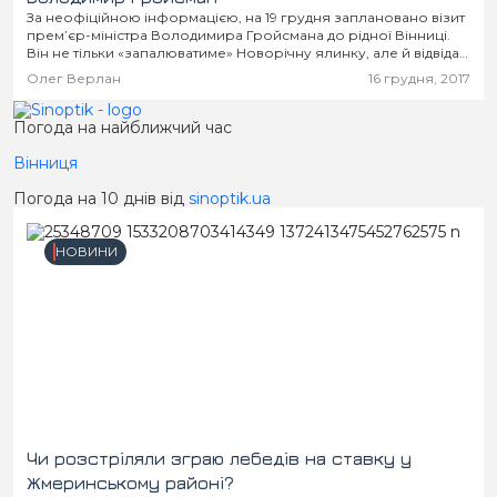
За неофіційною інформацією, на 19 грудня заплановано візит
прем’єр-міністра Володимира Гройсмана до рідної Вінниці.
Він не тільки «запалюватиме» Новорічну ялинку, але й відвідає
декілька об’єктів у місті та області.
Олег Верлан
16 грудня, 2017
Погода на найближчий час
Вінниця
Погода на 10 днів від
sinoptik.ua
НОВИНИ
Чи розстріляли зграю лебедів на ставку у
Жмеринському районі?