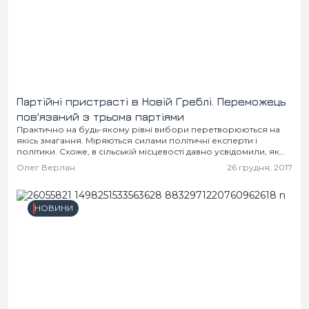
Партійні пристрасті в Новій Греблі. Переможець
пов'язаний з трьома партіями
Практично на будь-якому рівні вибори перетворюються на
якісь змагання. Міряються силами політичні експерти і
політики. Схоже, в сільській місцевості давно усвідомили, як
скориставшись цією боротьбою, розраховувати на свої
Олег Верлан
26 грудня, 2017
дивіденди. Отримавши...
НОВИНИ