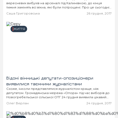
вересневих вибухів на арсеналі під Калинівкою, до кінця
тижня замінять всі вікна, які були потрощені. Про це сьогодні
повідомив директор департаменту цивільного...
Саша Григоровська
26 грудня, 2017
ЖИТТЯ
Відомі вінницькі депутати-опозиціонери
виявилися таємними журналістами
Схоже, інколи представлятися журналістом краще, ніж
депутатом. Громадянська мережа «Опора» під час виборів до
Новогребельської сільської ОТГ 24 грудня виявила цікавий
факт. Лідери двох обласних парторганізацій при реєстрації на
Олег Верлан
24 грудня, 2017
різних...