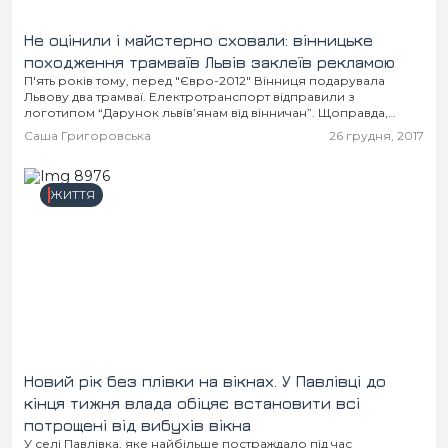
Не оцінили і майстерно сховали: вінницьке
походження трамваїв Львів заклеїв рекламою
П'ять років тому, перед "Євро-2012" Вінниця подарувала
Львову два трамваї. Електротранспорт відправили з
логотипом “Дарунок львів’янам від вінничан”. Щоправда,
надпис не оцінили і відразу заклеїли рекламою. Про це у
Саша Григоровська
26 грудня, 2017
Facebook...
ЖИТТЯ
Новий рік без плівки на вікнах. У Павлівці до
кінця тижня влада обіцяє встановити всі
потрощені від вибухів вікна
У селі Павлівка, яке найбільше постраждало під час