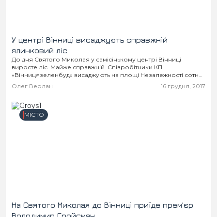
У центрі Вінниці висаджують справжній
ялинковий ліс
До дня Святого Миколая у самісінькому центрі Вінниці
виросте ліс. Майже справжній. Співробітники КП
«Вінницязеленбуд» висаджують на площі Незалежності сотню
зелених ялинок.
Олег Верлан
16 грудня, 2017
МІСТО
На Святого Миколая до Вінниці приїде прем’єр
Володимир Гройсман