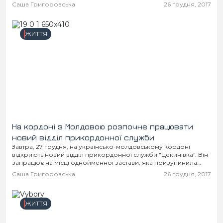
серед зими на трасі біля селища...
Місто
В кулуарах
Саша Григоровська
26 грудня, 2017
Життя
ЖИТТЯ
Історія
Відео
Спорт
Конфлікти
Контакти
Партнери
Футбол
На кордоні з Молдовою розпочне працювати
Спорт
Підписатись на нас у Telegram
новий відділ прикордонної служби
Завтра, 27 грудня, на українсько-молдовському кордоні
відкриють новий відділ прикордонної служби "Цекинівка". Він
запрацює на місці однойменної застави, яка призупинила
роботу ще в 2003 році. З того часу там був...
Саша Григоровська
26 грудня, 2017
ЖИТТЯ