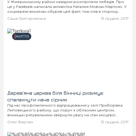
У Жмеринському районі невідомі розстріляли лебедів. Про
це у Facebook написала активістка Наталия Мовчан Мартояс. У
соцмережі вінничан обурив цей факт, тож слів в сторону
"нелюдів", які жорстоко розстріляли червонокнижних...
Саша Григоровська
13 грудня, 2017
ЖИТТЯ
Дерев’яна церква біля Вінниці ризикує
спалахнути наче сірник
Під час профілактичного відпрацювання у селі Приборівка
Липовецького району, що поруч з обласним центром,
вінницькі рятувальники звернули увагу на стан місцевої
Свято-Покровської православної церкви. Кількість порушень
Олег Верлан
13 грудня, 2017
безпеки вражає.