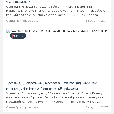
"ВДТшники "
Сьогодні, 6 грудня, на День Збройних Сил правління
Національної суспільної телерадіокомпанії України зробило
гарний подарунок двом чоловікам з Вінниці. Так, Тараса
Тарануху призначено менеджером Вінницької регіональної
Саша Григоровська
6 грудня, 2017
філії "Суспільного", а Віктора...
ЖИТТЯ
Троянди, картини, коровай та поцілунки: як
вінницькі вітали Ляшка з 45-річчям
У неділю, 3 грудня лідеру "Радикальної партії" Олегу Ляшку
виповнилися 45 років. Ювілей головний радикал святкував
масштабно, гості та іменинник веселилися в столичному
готелі President Hotel. Вітали, як то кажуть...
Саша Григоровська
5 грудня, 2017