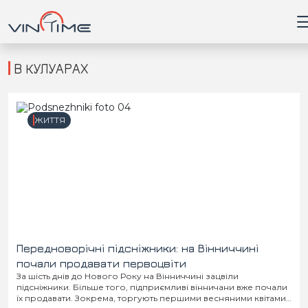
В КУЛУАРАХ
Головна
ЖИТТЯ
Війна
Новини
Кримінал
Здоров'я
Передноворічні підсніжники: на Вінниччині
почали продавати первоцвіти
За шість днів до Нового Року на Вінниччині зацвіли
Приватна думка
підсніжники. Більше того, підприємливі вінничани вже почали
їх продавати. Зокрема, торгують першими весняними квітами