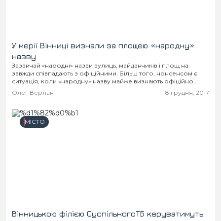
У мерії Вінниці визнали за площею «народну»
назву
Зазвичай «народні» назви вулиць, майданчиків і площ на
завжди співпадають з офіційними. Більш того, нонсенсом є
ситуація, коли «народну» назву майже визнають офіційно.
Мабуть, у Вінниці чи не вперше таке...
Олег Верлан
8 грудня, 2017
МІСТО
Вінницькою філією СуспільногоТБ керуватимуть