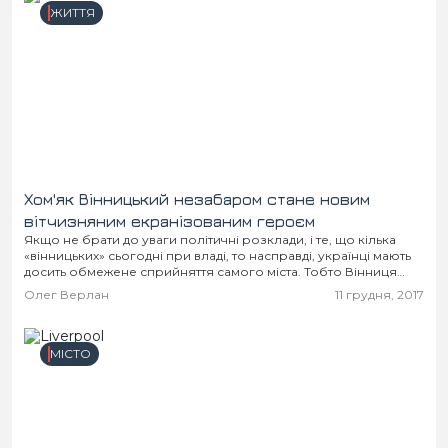
ЖИТТЯ
Хом'як Вінницький незабаром стане новим
вітчизняним екранізованим героєм
Якщо не брати до уваги політичні розклади, і те, що кілька
«вінницьких» сьогодні при владі, то насправді, українці мають
досить обмежене сприйняття самого міста. Тобто Вінниця
асоціюється лише з декількома...
Олег Верлан
11 грудня, 2017
МІСТО