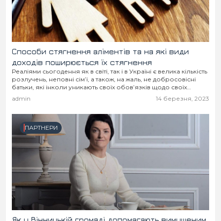
Способи стягнення аліментів та на які види
доходів поширюється їх стягнення
Реаліями сьогодення як в світі, так і в Україні є велика кількість
розлучень, неповні сім’ї, а також, на жаль, не добросовісні
батьки, які інколи уникають своїх обов’язків щодо своїх
дітей,...
admin
14 березня, 2023
ПАРТНЕРИ
Як у Вінницькій громаді допомагають вимушеним