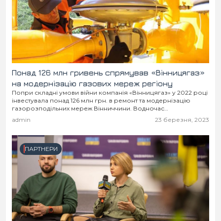
Понад 126 млн гривень спрямував «Вінницягаз»
на модернізацію газових мереж регіону
Попри складні умови війни компанія «Вінницягаз» у 2022 році
інвестувала понад 126 млн грн. в ремонт та модернізацію
газорозподільних мереж Вінниччини. Водночас
заборгованість споживачів за отримані послуги розподілу
admin
23 березня, 2023
газу сягнула...
ПАРТНЕРИ