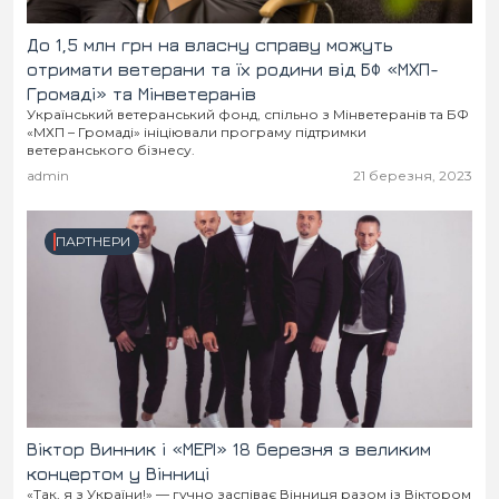
До 1,5 млн грн на власну справу можуть
отримати ветерани та їх родини від БФ «МХП-
Громаді» та Мінветеранів
Український ветеранський фонд, спільно з Мінветеранів та БФ
«МХП – Громаді» ініціювали програму підтримки
ветеранського бізнесу.
admin
21 березня, 2023
ПАРТНЕРИ
Віктор Винник і «МЕРІ» 18 березня з великим
концертом у Вінниці
«Так, я з України!» — гучно заспіває Вінниця разом із Віктором