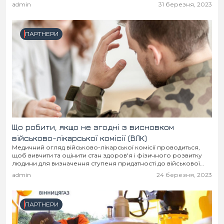
Місто
В кулуарах
admin
31 березня, 2023
Життя
ПАРТНЕРИ
Історія
Відео
Спорт
Конфлікти
Контакти
Партнери
Футбол
Що робити, якщо не згодні з висновком
Спорт
Підписатись на нас у Telegram
військово-лікарської комісії (ВЛК)
Медичний огляд військово-лікарської комісії проводиться,
щоб вивчити та оцінити стан здоров'я і фізичного розвитку
людини для визначення ступеня придатності до військової
служби, навчання за військово-обліковими спеціальностями,
admin
24 березня, 2023
вирішення інших питань. За...
ПАРТНЕРИ