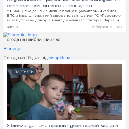
переселенцям, що мають інвалідність
У Вінниці вже декілька місяців працює Гуманітарний хаб для
ВПО з інвалідністю, який створено за ініціативи ГО «Паросток»
та за підтримки донорів, благодійників і волонтерів. Наразі ми
вирішили більше дізнатись...
admin
13 березня, 2023
Погода на найближчий час
Вінниця
Погода на 10 днів від
sinoptik.ua
ПАРТНЕРИ
У Вінниці успішно працює Гуманітарний хаб для