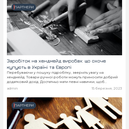
ПАРТНЕРИ
Заробіток на хендмейд виробах: що охоче
купують в Україні та Європі
Перебуваючи у пошуку підробітку, зверніть увагу на
хендмейд. Товари ручної роботи можуть приносити добрий
додатковий дохід. Достатньо мати певні навички, щоб
створювати затребувані вироби. А попит на них є і...
admin
15 березня, 2023
ПАРТНЕРИ