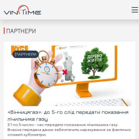
ПАРТНЕРИ
Головна
ПАРТНЕРИ
Війна
Новини
Кримінал
Здоров'я
«Вінницягаз»: до 5-го слід передати показання
лічильника газу
З 1 по 5 число - час передати показання лічильника газу.
Приватна думка
Вчасна передача даних забезпечить нарахування за фактично
спожиті кубометри.