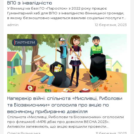
ВПО з інвалідністю
У Вінниці на базі ГО «Паросток» з 2022 року працює
Гуманітарний хаб для ВПО з інвалідністю Вінницької громади,
в якому безкоштовно надаються важливі соціальні послуги та
гуманітарна підтримка. Волонтери Гуманітарного...
admin
12 березня, 2023
ПАРТНЕРИ
Наперекір війні: спільнота «Мисливці, Риболови
та Біозахисники» оголосила про акцію по
весняному прибиранню довкілля
Спільнота «Мисливці, Риболови та Біозахисники» оголосили
про флешмоб «МРБ дбає про довкілля ВЕСНА 2023».
Активісти запевняють, що акцію вирішили провести
«наперекір війні та біді»…
Олеся Рудницька
11 березня, 2023