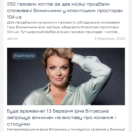
250 газових котлів за два місяці придбали
споживачі Вінниччини у клієнтських просторах
104.ua
Для придбання сучасного газового обладнання споживачі
газу Вінниччини все частіше обирають Клієнтські простори
104.ua. Тут широкий вибір різних газових приладів – котлів,
конвекторів, плит, водонагрівачів від провідних світових та
admin
9 березня, 2023
вітчизняних...
ПАРТНЕРИ
Буде вражаюче! 13 березня Ірма Вітовська
запрошує вінничан на виставу про кохання і
стосунки
Неперевершена Ірма Вітовська у понеділок гратиме у Вінниці!