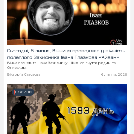
Сьогодні, 6 липня, Вінниця проводжає у вічність
полеглого Захисника Івана Глазкова «Айван»
Вічна пам'ять та шана Захиснику! Щирі співчуття родині та
близьким!
Вікторія Стасьєва
6 липня, 2026
НОВИНИ