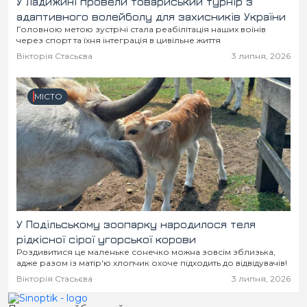
У Ладижині провели товариський турнір з
адаптивного волейболу для захисників України
Головною метою зустрічі стала реабілітація наших воїнів
через спорт та їхня інтеграція в цивільне життя
Вікторія Стасьєва
3 липня, 2026
МІСТО
У Подільському зоопарку народилося теля
рідкісної сірої угорської корови
Роздивитися це маленьке сонечко можна зовсім зблизька,
адже разом із матір'ю хлопчик охоче підходить до відвідувачів!
Вікторія Стасьєва
3 липня, 2026