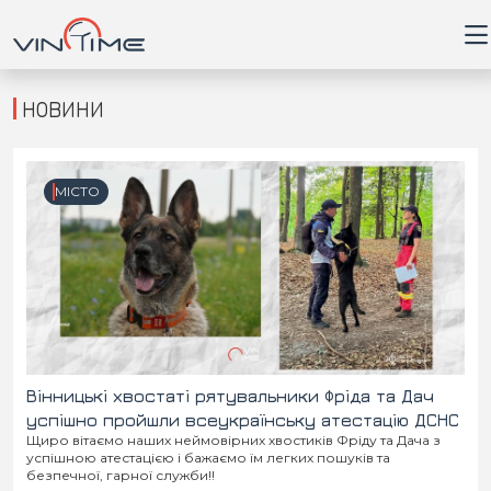
НОВИНИ
Головна
МІСТО
Війна
Новини
Кримінал
Здоров'я
Вінницькі хвостаті рятувальники Фріда та Дач
успішно пройшли всеукраїнську атестацію ДСНС
Щиро вітаємо наших неймовірних хвостиків Фріду та Дача з
Приватна думка
успішною атестацією і бажаємо їм легких пошуків та
безпечної, гарної служби!!