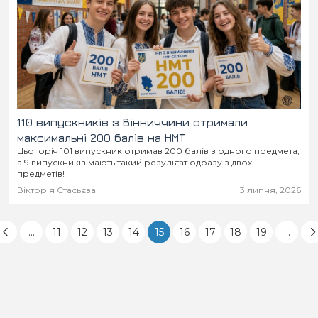
110 випускників з Вінниччини отримали
максимальні 200 балів на НМТ
Цьогоріч 101 випускник отримав 200 балів з одного предмета,
а 9 випускників мають такий результат одразу з двох
предметів!
Вікторія Стасьєва
3 липня, 2026
...
11
12
13
14
15
16
17
18
19
...