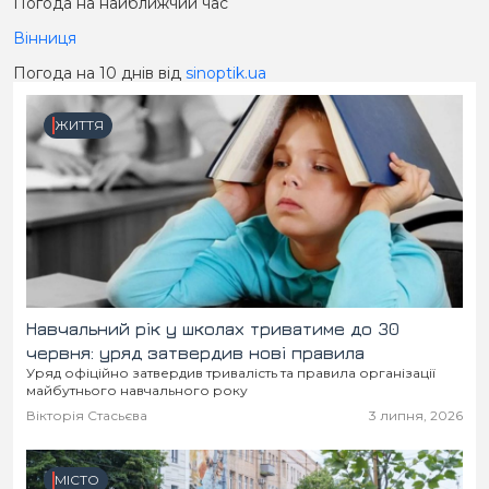
Погода на найближчий час
Вінниця
Погода на 10 днів від
sinoptik.ua
ЖИТТЯ
Навчальний рік у школах триватиме до 30
червня: уряд затвердив нові правила
Уряд офіційно затвердив тривалість та правила організації
майбутнього навчального року
Вікторія Стасьєва
3 липня, 2026
МІСТО