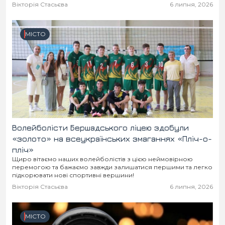
Місто
В кулуарах
Вікторія Стасьєва
6 липня, 2026
Життя
МІСТО
Історія
Відео
Спорт
Конфлікти
Контакти
Партнери
Футбол
Волейболісти Бершадського ліцею здобули
Спорт
Підписатись на нас у Telegram
«золото» на всеукраїнських змаганнях «Пліч-о-
пліч»
Щиро вітаємо наших волейболістів з цією неймовірною
перемогою та бажаємо завжди залишатися першими та легко
підкорювати нові спортивні вершини!
Вікторія Стасьєва
6 липня, 2026
МІСТО