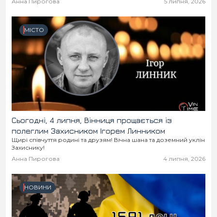
Анна Пирогова
5 липня, 2026
МІСТО
Сьогодні, 4 липня, Вінниця прощається із
полеглим Захисником Ігорем Линником
Щирі співчуття родині та друзям! Вічна шана та доземний уклін
Захиснику!
Анна Пирогова
4 липня, 2026
НОВИНИ