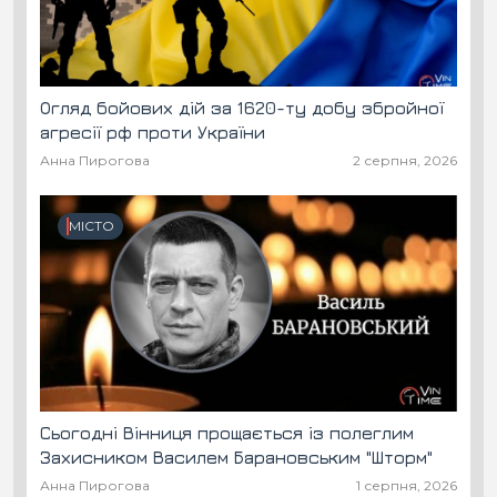
Огляд бойових дій за 1620-ту добу збройної
агресії рф проти України
Анна Пирогова
2 серпня, 2026
МІСТО
Сьогодні Вінниця прощається із полеглим
Захисником Василем Барановським "Шторм"
Анна Пирогова
1 серпня, 2026