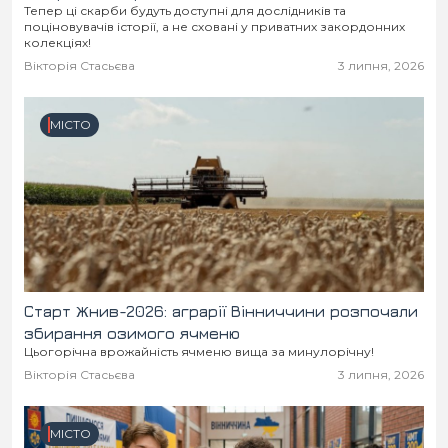
Тепер ці скарби будуть доступні для дослідників та
поціновувачів історії, а не сховані у приватних закордонних
колекціях!
Вікторія Стасьєва
3 липня, 2026
МІСТО
Старт Жнив-2026: аграрії Вінниччини розпочали
збирання озимого ячменю
Цьогорічна врожайність ячменю вища за минулорічну!
Вікторія Стасьєва
3 липня, 2026
МІСТО