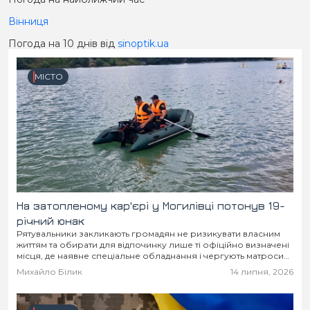
Вінниця
Погода на 10 днів від
sinoptik.ua
МІСТО
На затопленому кар'єрі у Могилівці потонув 19-
річний юнак
Рятувальники закликають громадян не ризикувати власним
життям та обирати для відпочинку лише ті офіційно визначені
місця, де наявне спеціальне обладнання і чергують матроси
та медики!
Михайло Білик
14 липня, 2026