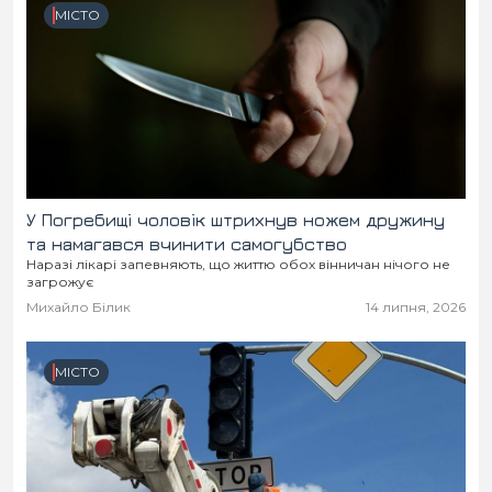
МІСТО
У Погребищі чоловік штрихнув ножем дружину
та намагався вчинити самогубство
Наразі лікарі запевняють, що життю обох вінничан нічого не
загрожує
Михайло Білик
14 липня, 2026
МІСТО