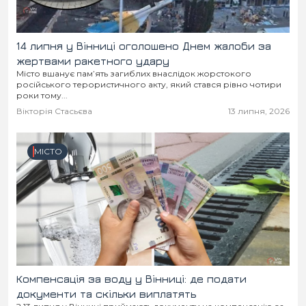
14 липня у Вінниці оголошено Днем жалоби за
жертвами ракетного удару
Місто вшанує пам’ять загиблих внаслідок жорстокого
російського терористичного акту, який стався рівно чотири
роки тому...
Вікторія Стасьєва
13 липня, 2026
МІСТО
Компенсація за воду у Вінниці: де подати
документи та скільки виплатять