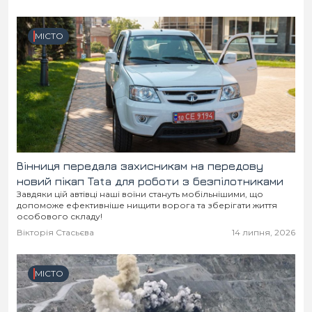
Місто
В кулуарах
МІСТО
Життя
Історія
Відео
Спорт
Конфлікти
Контакти
Партнери
Футбол
Вінниця передала захисникам на передову
Спорт
новий пікап Tata для роботи з безпілотниками
Підписатись на нас у Telegram
Завдяки цій автівці наші воїни стануть мобільнішими, що
допоможе ефективніше нищити ворога та зберігати життя
особового складу!
Вікторія Стасьєва
14 липня, 2026
МІСТО