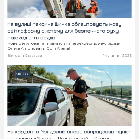
На вулиці Максима Шимка облаштовують нову
світлофорну систему для безпечного руху
пішоходів та водіїв
Нове регулювання з'явиться на перехрестях з вулицями
Олега Антонова та Юрія Клена!
Вікторія Стасьєва
14 липня, 2026
МІСТО
На кордоні з Молдовою знову запрацював пункт
пропуску «Могилів-Подільський – Отач»