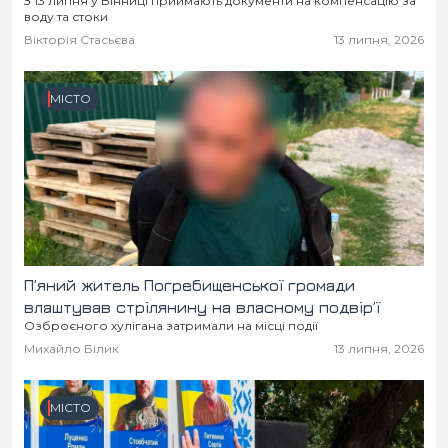
З 13 липня у Вінниці приймають документи на компенсацію за
воду та стоки
Вікторія Стасьєва
13 липня, 2026
МІСТО
П’яний житель Погребищенської громади
влаштував стрілянину на власному подвір’ї
Озброєного хулігана затримали на місці події
Михайло Білик
13 липня, 2026
МІСТО