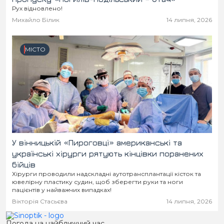
Рух відновлено!
Михайло Білик
14 липня, 2026
МІСТО
У вінницькій «Пироговці» американські та
українські хірурги рятують кінцівки поранених
бійців
Хірурги проводили надскладні аутотрансплантації кісток та
ювелірну пластику судин, щоб зберегти руки та ноги
пацієнтів у найважчих випадках!
Вікторія Стасьєва
14 липня, 2026
Погода на найближчий час