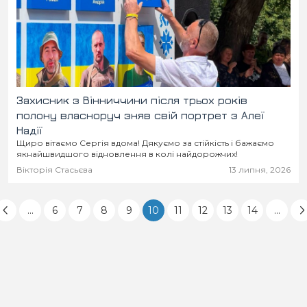
Захисник з Вінниччини після трьох років
полону власноруч зняв свій портрет з Алеї
Надії
Щиро вітаємо Сергія вдома! Дякуємо за стійкість і бажаємо
якнайшвидшого відновлення в колі найдорожчих!
Вікторія Стасьєва
13 липня, 2026
...
6
7
8
9
10
11
12
13
14
...