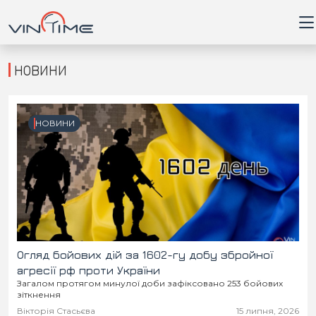
НОВИНИ
Головна
НОВИНИ
Війна
Новини
Кримінал
Здоров'я
Огляд бойових дій за 1602-гу добу збройної
агресії рф проти України
Загалом протягом минулої доби зафіксовано 253 бойових
Приватна думка
зіткнення
Вікторія Стасьєва
15 липня, 2026