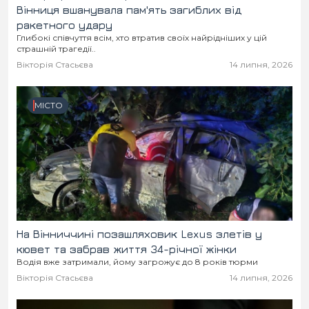
Вінниця вшанувала пам'ять загиблих від
ракетного удару
Глибокі співчуття всім, хто втратив своїх найрідніших у цій
страшній трагедії..
Вікторія Стасьєва
14 липня, 2026
МІСТО
На Вінниччині позашляховик Lexus злетів у
кювет та забрав життя 34-річної жінки
Водія вже затримали, йому загрожує до 8 років тюрми
Вікторія Стасьєва
14 липня, 2026