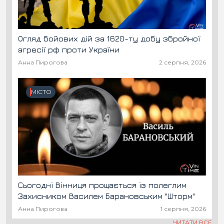
Огляд бойових дій за 1620-ту добу збройної
агресії рф проти України
Анна Пирогова
2 серпня, 2026
МІСТО
Сьогодні Вінниця прощається із полеглим
Захисником Василем Барановським "Шторм"
Анна Пирогова
1 серпня, 2026
ЧИТАТИ ВСЕ