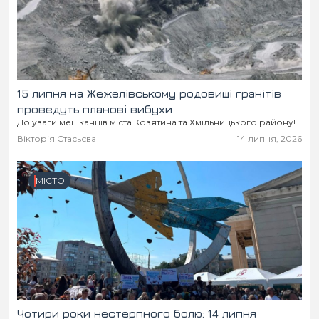
15 липня на Жежелівському родовищі гранітів
проведуть планові вибухи
До уваги мешканців міста Козятина та Хмільницького району!
Вікторія Стасьєва
14 липня, 2026
МІСТО
Чотири роки нестерпного болю: 14 липня