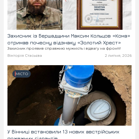
Захисник із Бершадщини Максим Кольцов «Кома»
отримав почесну відзнаку «Золотий Хрест»
Захисник проявив справжню мужність і відвагу на фронті!
Вікторія Стасьєва
2 липня, 2026
МІСТО
У Вінниці встановили 13 нових австрійських
пожежних гідрантів