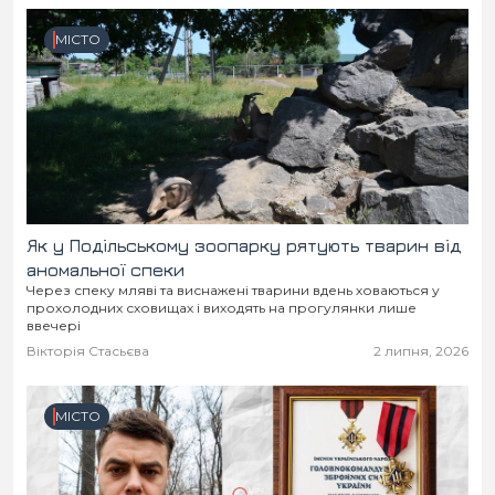
Місто
В кулуарах
МІСТО
Життя
Історія
Відео
Спорт
Конфлікти
Контакти
Партнери
Футбол
Як у Подільському зоопарку рятують тварин від
аномальної спеки
Спорт
Через спеку мляві та виснажені тварини вдень ховаються у
Підписатись на нас у Telegram
прохолодних сховищах і виходять на прогулянки лише
ввечері
Вікторія Стасьєва
2 липня, 2026
МІСТО