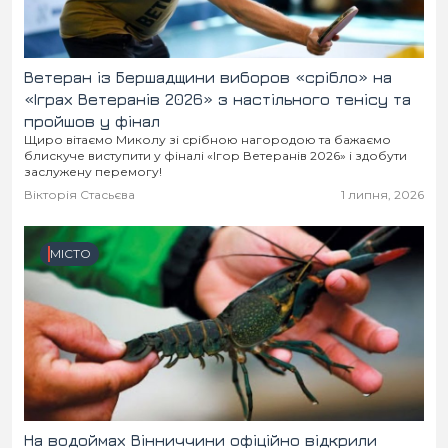
Ветеран із Бершадщини виборов «срібло» на
«Іграх Ветеранів 2026» з настільного тенісу та
пройшов у фінал
Щиро вітаємо Миколу зі срібною нагородою та бажаємо
блискуче виступити у фіналі «Ігор Ветеранів 2026» і здобути
заслужену перемогу!
Вікторія Стасьєва
1 липня, 2026
МІСТО
На водоймах Вінниччини офіційно відкрили