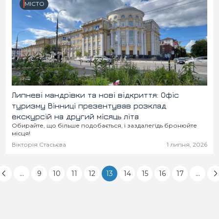
МІСТО
Липневі мандрівки та нові відкриття: Офіс
туризму Вінниці презентував розклад
екскурсій на другий місяць літа
Обирайте, що більше подобається, і заздалегідь бронюйте
місця!
Вікторія Стасьєва
1 липня, 2026
...
9
10
11
12
13
14
15
16
17
...