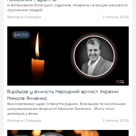
Їх встановили біля шкіл, садочків, лікарень і в місцях масового
скупчення людей!
Вікторія Стасьєва
2 липня, 2026
МІСТО
Відійшов у вічність Народний артист України
Микола Янченко
Висловлюємо щирі співчуття рідним, близьким та численним
шанувальникам творчості Миколи Янченка... Його пісні
житимуть у віках...
Вікторія Стасьєва
2 липня, 2026