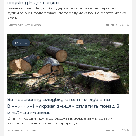
онуків у Нідерландах
Бажаємо пані Ніні, щоб Нідерланди стали лише першою
зупинкою у її подорожах і попереду чекало ще багато нових
країн!
Вікторія Стасьєва
1 липня, 2026
МІСТО
За незаконну вирубку столітніх дубів на
Вінниччині «Укрзалізниця» сплатить понад 3
мільйони гривень
Стягнуті кошти підуть до бюджетів, зокрема у місцевий
екофонд для відновлення природи
Михайло Білик
1 липня, 2026