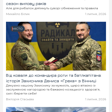
сезон вилову раків
Але для рибалок діятимуть суворі обмеження та правила
Михайло Білик
1 липня, 2026
МІСТО
Від коваля до командира роти та Батлкапітана:
історія Захисника Дениса «Грека» з Вінниці
Дякуємо нашому Захиснику за мужність, щиро вітаємо із
заслуженою нагородою та бажаємо козацького здоров’я,
сил і берегти себе!
Вікторія Стасьєва
1 липня, 2026