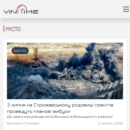
МІСТО
Головна
МІСТО
Війна
Новини
Кримінал
Здоров'я
3 липня на Стрижавському родовищі гранітів
проведуть планові вибухи
До уваги мешканців міста Вінниці та Вінницького району!
Приватна думка
Вікторія Стасьєва
2 липня, 2026