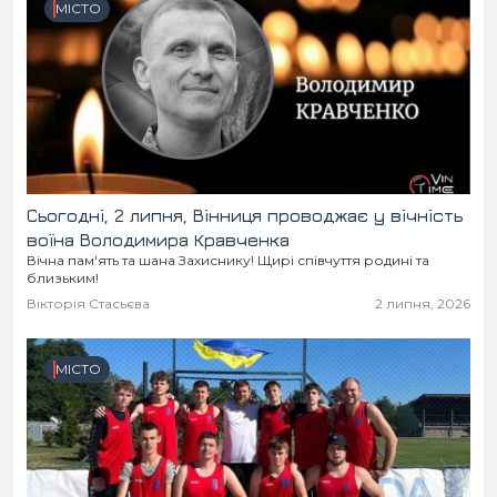
МІСТО
Сьогодні, 2 липня, Вінниця проводжає у вічність
воїна Володимира Кравченка
Вічна пам'ять та шана Захиснику! Щирі співчуття родині та
близьким!
Вікторія Стасьєва
2 липня, 2026
МІСТО