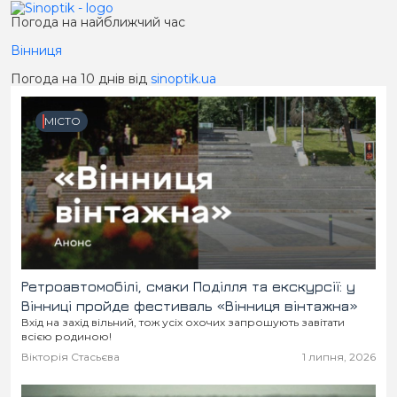
Погода на найближчий час
Вінниця
Погода на 10 днів від
sinoptik.ua
МІСТО
Ретроавтомобілі, смаки Поділля та екскурсії: у
Вінниці пройде фестиваль «Вінниця вінтажна»
Вхід на захід вільний, тож усіх охочих запрошують завітати
всією родиною!
Вікторія Стасьєва
1 липня, 2026