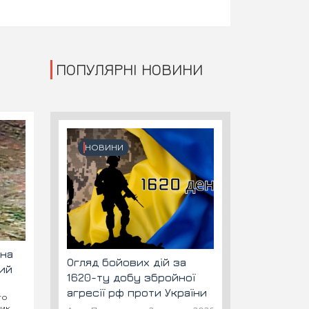
ПОПУЛЯРНІ НОВИНИ
НОВИНИ
 на
Огляд бойових дій за
ний
1620-ту добу збройної
агресії рф проти України
го
ник