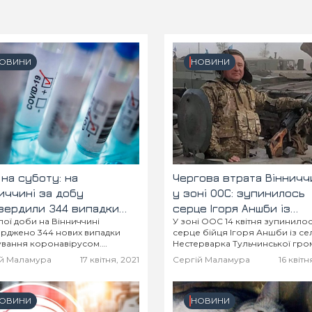
ОВИНИ
НОВИНИ
 на суботу: на
Чергова втрата Вінничч
иччині за добу
у зоні ООС: зупинилось
вердили 344 випадки
серце Ігоря Аншби із
ої доби на Вінниччині
У зоні ООС 14 квітня зупинило
орювання на COVID-19
Тульчинської громади
ерджено 344 нових випадки
серце бійця Ігоря Аншби із се
ування коронавірусом.
Нестерварка Тульчинської гро
ло 15 хворих на COVID-19.
Вінниччини. Про це повідомил
й Маламура
17 квітня, 2021
Сергій Маламура
16 квітн
ом за час пандемії в області
пресслужбі Тульчинської міськ
ено 64 919 випадків
рювання, померло 1 378
...
ОВИНИ
НОВИНИ