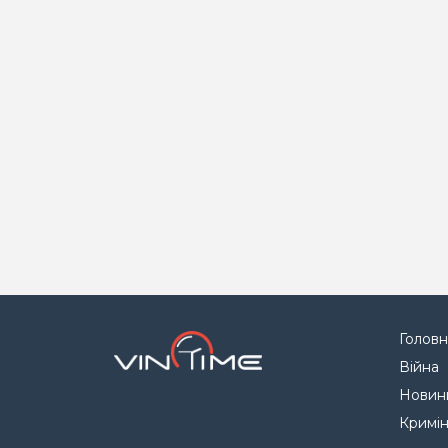
Головн
Війна
Новин
Кримі