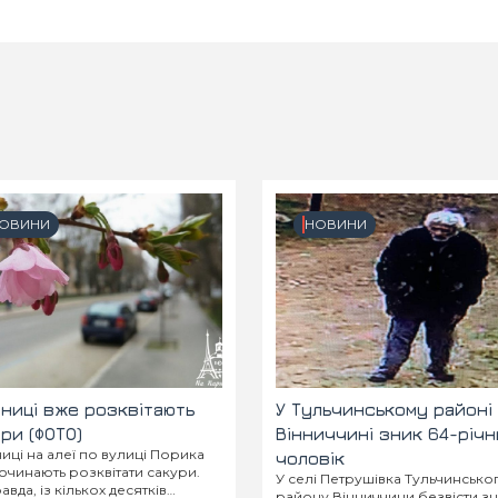
ОВИНИ
НОВИНИ
нниці вже розквітають
У Тульчинському районі
ри (ФОТО)
Вінниччині зник 64-річ
ниці на алеї по вулиці Порика
чоловік
очинають розквітати сакури.
У селі Петрушівка Тульчинсько
вда, із кількох десятків
району Вінниччини безвісти з