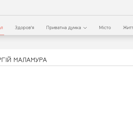
ал
Здоров'я
Приватна думка
Місто
Жит
В кулуарах
Ві
РГІЙ МАЛАМУРА
Ко
Па
Сп