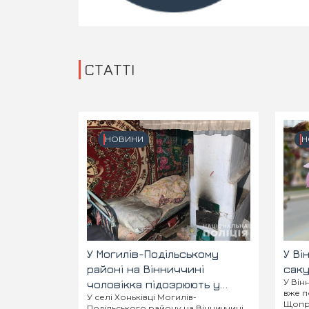
СТАТТІ
НОВИНИ
Н
У Могилів-Подільському
У Ві
районі на Вінниччині
саку
У Він
чоловікка підозрюють у
вже п
У селі Хоньківці Могилів-
вбивстві батька
Щопра
Подільського району на Вінниччині