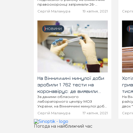
висад
правоохоронці затримали 26-
з'явились,
річного місцевого жителя. За даним
Сергій Маламура
19 квітня, 2021
Сергі
тільк
слідства, він наніс смертельний удар
своєму батькові.
НОВИНИ
Н
На Вінниччині минулої доби
Хоті
зробили 1 762 тести на
грив
коронавірус: де виявили
тися
За даними обласного
На Ві
найбільше випадків хвороби
оштр
лабораторного центру МОЗ
райсу
за п
України, на Вінниччині минулої доби
двох 
пат
було проведено 1 762 тести на
райце
Сергій Маламура
17 квітня, 2021
Сергі
коронавірус. Позитивний результат
намаг
отримано у 344 випадках - 19,5%.
секто
Про ц
Погода на найближчий час
облас