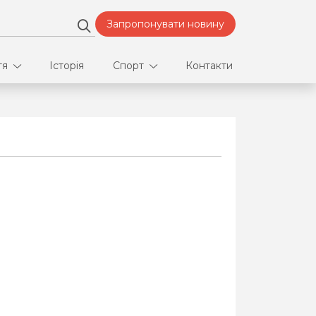
Запропонувати новину
тя
Історія
Спорт
Контакти
део
Футбол
нфлікти
ртнери
орт