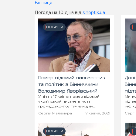
Вінниця
Погода на 10 днів від
sinoptik.ua
НОВИНИ
Н
Помер відомий письменник
Дані
та політик з Вінниччини
Вінн
Володимир Яворівський
підт
У ніч на 17 квітня помер відомий
Минул
захв
український письменник та
підтв
громадсько-політичний діяч
інфік
Володимир Яворівський. Народився
Помер
Сергій Маламура
17 квітня, 2021
Сергі
він на Вінниччині у селі Теклівка 11
загал
жовтня 1942 року.
виявл
захво
людей.
НОВИНИ
Н