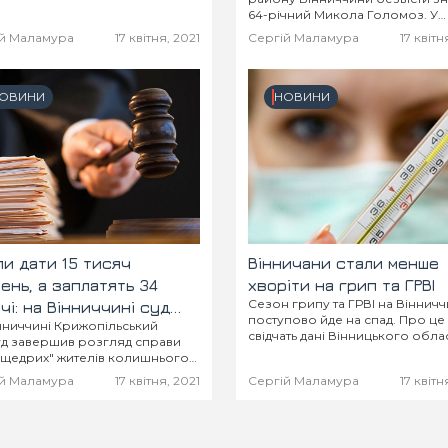
жених тут дерев квіти
64-річний Микола Голомоз. У
 поки що, на трьох. Решта
Вінницькій філії Пошуково-
й Маламура
17 квітня, 2021
Сергій Маламура
17 квітн
и збираються розцвісти.
рятувальної волонтерської асоц
зазначають, що він може піти у 
якому напрямку, при цьому
потребує медичної допомоги...
ОВИНИ
НОВИНИ
ли дати 15 тисяч
Вінничани стали менше
ень, а заплатять 34
хворіти на грип та ГРВІ
Сезон грипу та ГРВІ на Вінничч
чі: на Вінниччині суд
поступово йде на спад. Про це
нниччині Крижопільський
афував двох чоловіків
свідчать дані Вінницького обл
д завершив розгляд справи
ропозицію хабара
лабораторного центру МОЗ
"щедрих" жителів колишнього
України. Так, минулого тижня в
рульним
нтру, які в лютому цього року
й Маламура
17 квітня, 2021
Сергій Маламура
17 квітн
області інтенсивність
алися переконати патрульних
захворюваності склала 346,9
ру реагування взяти хабар.
випадків...
е повідомили у пресслужбі
ної...