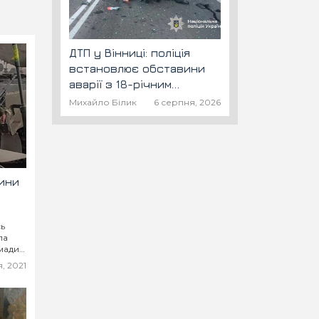
ДТП у Вінниці: поліція
встановлює обставини
аварії з 18-річним
скутеристом
Михайло Білик
6 серпня, 2026
ини
сь
ла
мади
и у
я, 2021
ради.