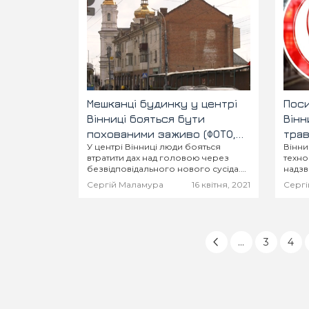
Мешканці будинку у центрі
Поси
Вінниці бояться бути
Вінн
похованими заживо (ФОТО,
трав
У центрі Вінниці люди бояться
Вінни
ВІДЕО)
шко
втратити дах над головою через
техно
безвідповідального нового сусіда.
надзв
Старовинний будинок на кілька
квітн
Сергій Маламура
16 квітня, 2021
Сергі
квартир на вулиці Соборній почав
облас
руйнуватися буквально на очах
обмеж
після того, як новий...
повід
...
3
4