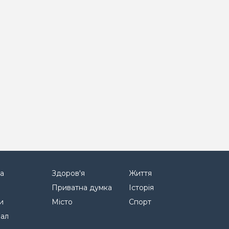
а
Здоров'я
Життя
Приватна думка
Історія
и
Місто
Спорт
нал