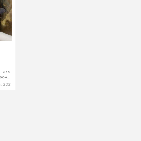
і мав
езон
я, 2021